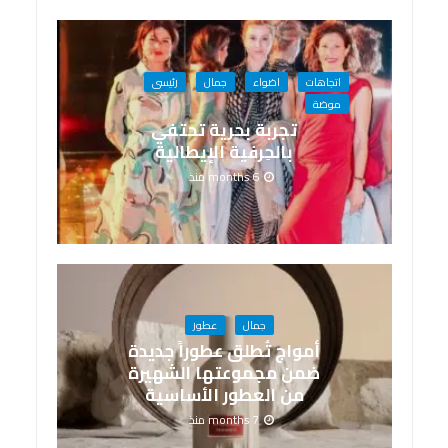
اتجاهات
اضواء
جمال
رئيسى
موضة
تجربة بحرية تحتفي
بالحِرفية الإيطالية
6 months منذ
جمال
عطور
أمواج تُطلق عطوراً جديدة
ضمن مجموعتها الشهيرة
من العطور الأساسية
7 months منذ