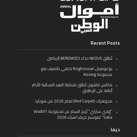
Recent Posts
تُطلق NEOUS حذاء BERENICES الرياضي
بوغوصيان Boghossian تحتفي بالصيف مع
مجموعة Kissing
ماكس فاشون تُطلق تشكيلة العيد النسائية الأكثر
أناقة على الإطلاق
مجوهرات (Red Carpet) لعام 2026 من شوبارد
“إيلاي ساراي” تُزيح الستار عن مجموعة Wadi01
‘Saba’ لموسم خريف/شتاء 2026
ديفا