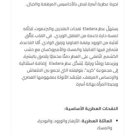
تجربة عطرية آسرة تنبض بالأحاسيس المرهفة والخيال.
يستهلّ عطر Eladaria نفحات المندرين والبرغموت، تتخلّله
لمسة حارة ناعمة من الفلفل الوردي. في القلب، تتألّق
ثلاثية من الورود برفقة الفاونيا وزنبق الوادي. أمّا القاعدة،
فتمتزج فيها الفانيليا والمسك والأمبروكسان مع خشب
الكشمير، لتُضفي على العطر دفئًا مخمليًا يلتصق بالبشرة،
ويزيدها رونقًا ورقيًا. يُشكّل عطر Eladaria إضافة استثنائية
إلى مجموعة “كريد”، بتوليفته التي تجمع بين الانتعاش
والإحساس المرهف، فيُجسّد الأنوثة بمفهومها العصري
ويحيط المرأة بهالة آسرة
النفحات العطرية الأساسية
:
العائلة العطرية
:
الأزهار والورود، والبودرة،
والمسك