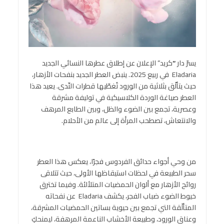
يسرّ دار
“
كريد” الإعلان عن إطلاق عطرها النسائي الجديد
Eladaria في ربيع 2025. ينبض العطر الجديد بنفحات الأزهار،
حيث يتألّق بثلاثية من الورود تُغطّيها قطرات النّدى. يعيد هذا
العطر صياغة الوردة الكلاسيكية في توليفة مشرقة
وعصرية، تجمع بين الضوء والظل، وبين الطابع المرهف
والانتعاش، تصطحب المرأة إلى عالم من الأحلام.
من وحي أجواء حدائق الفردوس فجرًا، يعكس هذا العطر
سحر الطبيعة في لحظات استيقاظها الأولى، حيث تتلاقى
روائح الأزهار مع ألوان الحمضيات المتلألئة. وفيما تخترق
خيوط الضوء ضباب الفجر، يكشف Eladaria عن نفحاته
المتألّقة التي تجمع بين حيوية بساتين الحمضيات المشرقة،
وعناق الورود، وطبيعة الأخشاب الناعمة المرهفة، ليمنحكِ