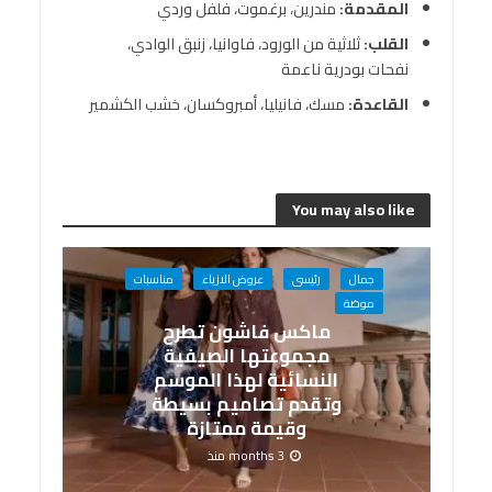
المقدمة
:
مندرين، برغموت، فلفل وردي
القلب
:
ثلاثية من الورود، فاوانيا، زنبق الوادي،
نفحات بودرية ناعمة
القاعدة
:
مسك، فانيليا، أمبروكسان، خشب الكشمير
You may also like
جمال
رئيسى
عروض الازياء
مناسبات
موضة
ماكس فاشون تطرح
مجموعتها الصيفية
النسائية لهذا الموسم
وتقدم تصاميم بسيطة
وقيمة ممتازة
3 months منذ