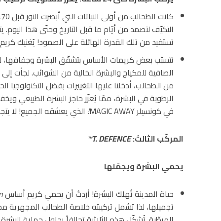
تستفيد من تلك القدرة الهائلة على الصمود! يُغنيك كريم 
تتسبّب بعض كريمات الأساس بتشقّق البشرة وجفافها، لكن
الصافية للمكياج والبشرة الخالية من الشوائب. لجأت إل
من الطحالب، أدخلنا عليها التغييرات بفضل التكنولوجيا الح
الرطوبة في البشرة، ممّا يُعزّز حاجز البشرة الطبيعي ويخف
في كونسيلر MAGIC AWAY
!
الذي يعشقه الجميع! لا يتجمّ
المركّب الثالث
:
T. DEFENCE™
يحمي البشرة ويجمّلها
حياة المدينة تُهلك البشرة! أردتُ أن يحمي كريم أساس
n
تجميلها، لذا تشمل تركيبته خلاصة الطحالب المجهرية م
المرطّبة. تُشكّل هذه الثلاثية تحالفاً يحاول حماية البشرة