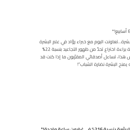
لبشرة…تعاونت اليوم مع خبراء روّاد في علم البشرة
لابتكار هذا السيروم المعجزة الذي يجمع بين ببتيدات حائزة براءة اختراع تحدّ من ظهور التجاعيد بنسبة 22%
الأساس هذا، تساءل أصدقائي المقرّبون ما إذا كنت قد
يمنح البشرة نضارة الشباب”!
البشرة بنسبة
216%
في غضون ساعة واحدة
!*