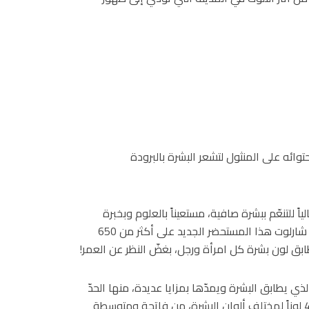
توائه على المنثول لتشعر البشرة بالبرودة
لياً للتنعّم ببشرة صافية، مستعيناً بالعلوم وبخبرة
شارلوت على مدار 27 عاماً في مجال العناية بالبشرة. اختبرت شارلوت هذا المستحضر الجديد على أكثر من 650
ُطابق لون بشرة كل امرأة ورجل، بغضّ النظر عن العمر!
الذي يطابق البشرة ويمدّها بمزايا عديدة، منها الحدّ
من التجاعيد بنسبة 22%* والترطيب حتّى 24 ساعة!! ابتكرتُ 44 لوناً لمختلف ألوان البشرة، من فاتحة ومتوسطة