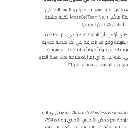
كانت الطحالب من أولى النباتات التي أبصرت النور قبل 470 مليون عام. استعانت بقدراتها الاستثنائية على
التكيّف لتصمد من أيّام ما قبل التاريخ وحتّى هذا اليوم. يتميّز مركّب MossCellTec™ No. 1 بتقنية مبتكرة
الأساس هذا عن البرايمر!
ني أؤمن بأنّ البشرة الرطبة هي سرّ القاعدة
ى الطبيعة وقواها الخارقة كي أجد خلاصة حصرية
يوية لنخلق مركّباً مرطباً يحافظ على مستويات
ي الشوائب. يوازي بمزاياه خلاصة لحاء زهرة الحرير
ع على البشرة، بل ينساب عليها”!
Airbrush Flawless Foundatio
البشرة إلى جانب
مزوجة مع حمض الأرجينين الأميني ومادة
PCA
 من آثار التلوّث في المدينة التي تؤدي إلى ظهور