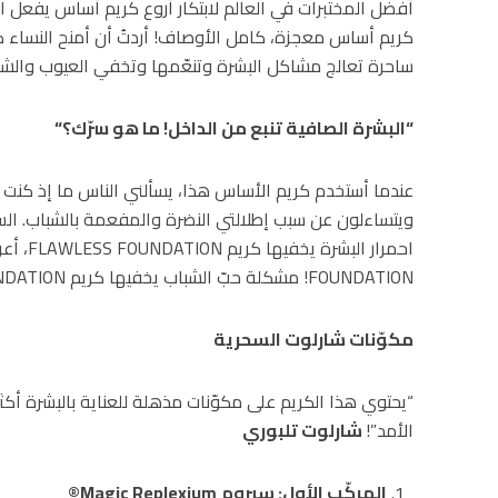
أفضل المختبرات في العالم لابتكار أروع كريم أساس يفعل المع
كريم أساس معجزة، كامل الأوصاف! أردتُ أن أمنح النساء كري
ساحرة تعالج مشاكل البشرة وتنعّمها وتخفي العيوب والشوائ
“
البشرة الصافية تنبع من الداخل
!
ما هو سرّك؟
“
عندما أستخدم كريم الأساس هذا، يسألني الناس ما إذ كنت
ويتساءلون عن سبب إطلالتي النضرة والمفعمة بالشباب. السر
FOUNDATION! مشكلة حبّ الشباب يخفيها كريم FLAWLESS FOUNDATION
مكوّنات شارلوت السحرية
“يحتوي هذا الكريم على مكوّنات مذهلة للعناية بالبشرة أكث
الأمد”!
شارلوت تلبوري
المركّب الأول
:
سيروم
Magic Replexium®