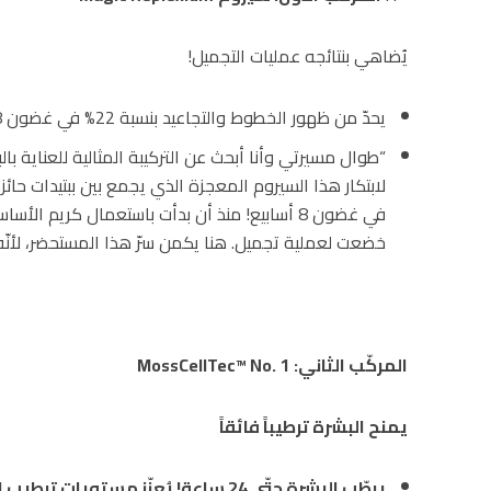
يُضاهي بنتائجه عمليات التجميل!
يحدّ من ظهور الخطوط والتجاعيد بنسبة 22% في غضون 8 أسابيع!*
“طوال مسيرتي وأنا أبحث عن التركيبة المثالية للعناية با
في غضون 8 أسابيع! منذ أن بدأت باستعمال كريم 
خضعت لعملية تجميل. هنا يكمن سرّ هذا المستحضر، لأنّه 
المركّب الثاني
:
MossCellTec™ No. 1
يمنح البشرة ترطيباً فائقاً
يرطّب البشرة حتّى
24
ساعة
!
يُعزّز مستويات ترطيب 