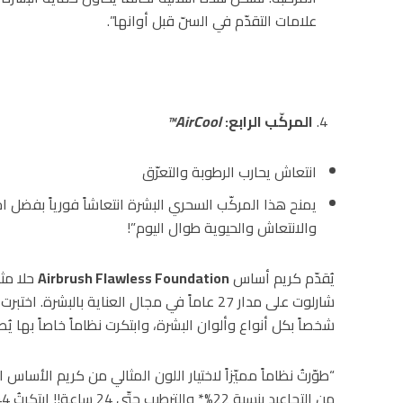
علامات التقدّم في السنّ قبل أوانها”.
المركّب الرابع
:
AirCool™
انتعاش يحارب الرطوبة والتعرّق
يمنح هذا المركّب السحري البشرة انتعاشاً فورياً بفضل اح
والانتعاش والحيوية طوال اليوم”!
يُقدّم كريم أساس
Airbrush Flawless Foundation
حلا مثا
شخصاً بكل أنواع وألوان البشرة، وابتكرت نظاماً خاصاً بها ي
“طوّرتُ نظاماً مميّزاً لاختيار اللون المثالي من كريم الأساس 