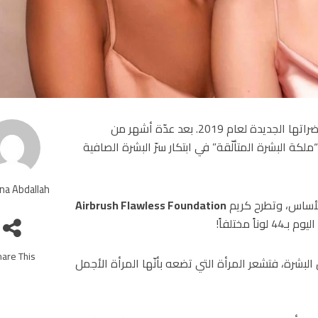
كشفت شارلوت تلبوري، خبيرة مكياج النجوم، عن أهمّ مستحضراتها الجديدة لعام 2019. بعد عدّة أشهر من
ملكة البشرة المتألّقة” في ابتكار سرّ البشرة الصافية
na Abdallah
الأساس، وتطرح كريم
Airbrush Flawless Foundation
مختلفاً!
are This!
البشرة، فتشعر المرأة التي تضعه بأنّها المرأة الأجمل