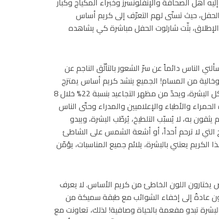
 أهل الصحافة والإنفلونسرز وخبراء المكياج وكبار
لحفل، حيث تسنّى لهم التعرّف إلى كريم أساس
. للمرة الأولى على الإطلاق، بثّت شارلوت الحفل مباشرة كي يشاهده
ي الناس دائماً عن سرّ الشعور بالتألّق الناجم عن
 وخالية من المسام! الجميع ينشد كريم أساس يمتزج
بسلاسة مع لون بشرتهم ونوعها، يُساهم في معالجة مشاكل البشرة، ويحدّ من مظهر التجاعيد بنسبة 22% خلال 8
لحمراء والأطباء والإعلاميين والمدراء وحتّى الناس
د كريم أساس يدوم حتّى 16 ساعة، كريم يثقون به، لا يُسبّب التلطيخ، يُرطّب البشرة، ويبدو
 – سواء شاشات الـHD عالية الوضوح التي لا ترحم أحداً، أو أشعة الشمس على الشاطئ
 الكريم يعتني بالبشرة، يلائم جميع المناسبات، يؤمّن
ص يختارون اللون الخاطئ من كريم الأساس. لا يعرف
لون عادةً إلى إخفاء الشوائب مع طبقة سميكة من
البشرة تبدو مفعمة بالحياة وصافية! لذلك، تعاونت مع