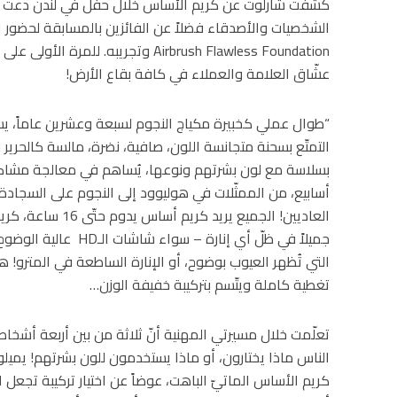
كشفت شارلوت عن كريم الأساس خلال حفل في لندن دعت إليه
الشخصيات والأصدقاء فضلاً عن الفائزين بالمسابقة لحضور ا
Airbrush Flawless Foundation وتجريبه
عشّاق العلامة والعملاء في كافة بقاع الأرض!
“طوال عملي كخبيرة مكياج النجوم لسبعة وعشرين عاماً، يسألن
التمتّع بسحنة متجانسة اللون، صافية، نضرة، مالسة كالحرير
أسابيع، من الممثّلات في هوليوود إلى النجوم على السجادة ا
العاديين! الجميع يري
جميلاً في ظلّ أي إنارة
التي تُظهر العيوب بوضوح، أو الإنارة الساطعة في المترو! هذا
تغطية كاملة ويتّسم بتركيبة خفيفة الوزن…
تعلّمت خلال مسيرتي المهنية أنّ ثلاثة من بين أربعة أشخا
الناس ماذا يختارون، أو ماذا يستخدمون للون بشرتهم! يمي
كريم الأساس الماتيّ الباهت، عوضاً عن اختيار تركيبة تجعل 