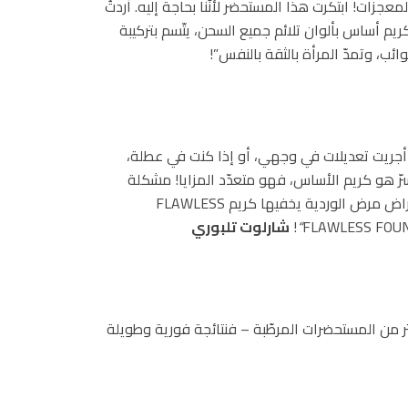
جزات! ابتكرت هذا المستحضر لأنّنا بحاجة إليه. أردتُ
م أساس بألوان تلائم جميع السحن، يتّسم بتركيبة
ب، وتمدّ المرأة بالثقة بالنفس”!
 أجريت تعديلات في وجهي، أو إذا كنت في عطلة،
ّ هو كريم الأساس، فهو متعدّد المزايا! مشكلة
احمرار البشرة يخفيها كريم FLAWLESS FOUNDATION، أعراض مرض الوردية يخفيها كريم FLAWLESS
“
!
شارلوت تلبوري
ر من المستحضرات المرطّبة – فنتائجة فورية وطويلة