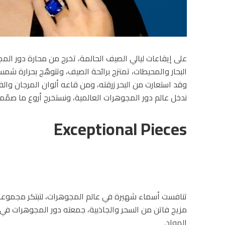
على إيقاعات ليالي الصيف الحالمة، تخرج من محارة دور المجو
البحار والمحيطات، تمتزج برائحة الصيف، وتتوهّج بحرارة شمسه.
وقد استعارت من البحر زرقته، ومن قاعه ألوان المرجان والف
ندخل عالم دور المجوهرات العالمية، ونستخرج أروع ما صمّمت
Exceptional Pieces
تنافست أسماء شهيرة في عالم المجوهرات، لتبتكر مجموعا
مزيج فاتن من السحر والجاذبية، جمعته دور المجوهرات في
المواد.