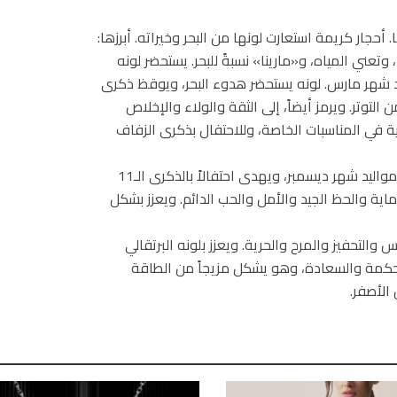
حجار كريمة استعارت لونها من البحر وخيراته. أبرزها:
تعني المياه، و«مارينا» نسبةً للبحر. يستحضر لونه
د شهر مارس. لونه يستحضر هدوء البحر، ويوقظ ذكرى
التوتر. ويرمز أيضاً، إلى الثقة والولاء والإخلاص
ية في المناسبات الخاصة، وللاحتفال بذكرى الزفاف
يعتبر الفيروز جالباً للحظ السعيد. وهو مخصّص لمواليد شهر ديسمبر، ويهدى احتفالاً بالذكرى الـ11
ماية والحظ الجيد والأمل والحب الدائم. ويعزز بشكل
التحفيز والمرح والحرية. ويعزز بلونه البرتقالي
 للحكمة والسعادة، وهو يشكل مزيجاً من الطاقة
 الأصفر.