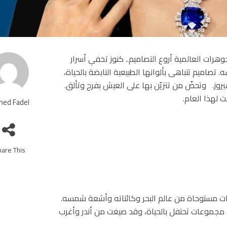
هرات العالمية أروع التصاميم.. كنوز تخفي أسرار
 تصاميم تتباهى بألوانها الطبيعية النابضة بالحياة،
يروز. وتحضّ من تتزيّن بها على العيش بفرح وتألق.
 لهذا العام.
ed Fadel
are This!
ت مستوحاة من عالم البحر وكائناته وأشعة شمسه.
 مجموعات تحتفل بالحياة، وقد صيغت من أندر وأغرب