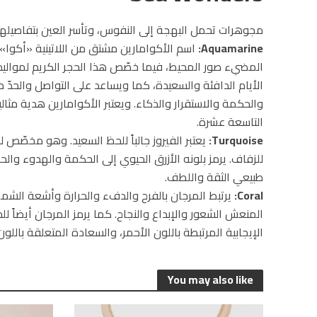
مجوهرات تحمل البهجة إلى النفوس، وتأسر العين بتفاصيلها. أ
Aquamarine:
اسم الأكوامارين مشتق من اللاتينية «أكوا»، و
المضيء صور المحيط، فيما خصّص هذا الحجر الكريم لموالي
الأيام الدافئة والسعيدة، كما ويساعد على التواصل والحدّ من 
والحكمة والاستقرار والذكاء. ويعتبر الأكوامارين هدية مثال
التاسعة عشرة.
Turquoise:
للزفاف. يرمز بلونه الأزرق الحيوي إلى الحكمة والهدوء والح
طبيعي الثقة واللطف.
Coral:
يرتبط المرجان بالفرح والدفء والحرارة وأشعة الشمس و
المنعش الشعور والإبداع والنجاح. كما يرمز المرجان أيضاً
الإيجابية المرتبطة باللون الأحمر، والسعادة المتعلقة باللون
You may also like