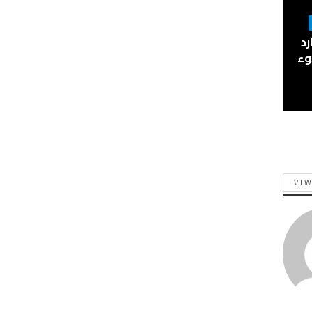
وبارد
وء
VIEW