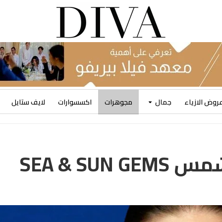
روض الازياء
جمال
مجوهرات
اكسسوارات
لايف ستايل
SEA & SU