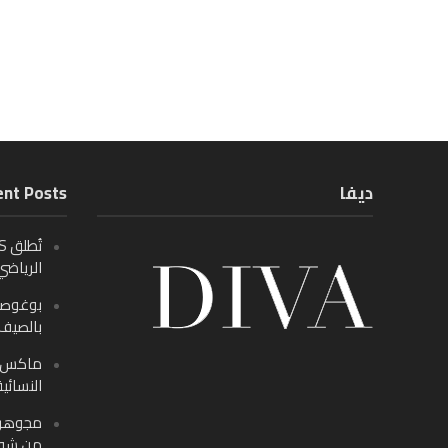
ديفا
nt Posts
الرياضي
بالصيف م
ماكس ف
النسائية
من شوب