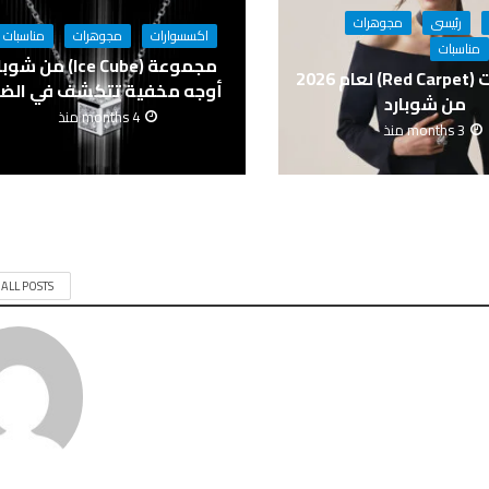
رئيسى
مجوهرات
اكسسوارات
مجوهرات
مناسبات
مناسبات
مجموعة (Ice Cube) من ش
مجوهرات (Red Carpet) لعام 2026
أوجه مخفية تتكشف في الض
من شوبارد
4 months منذ
3 months منذ
 ALL POSTS