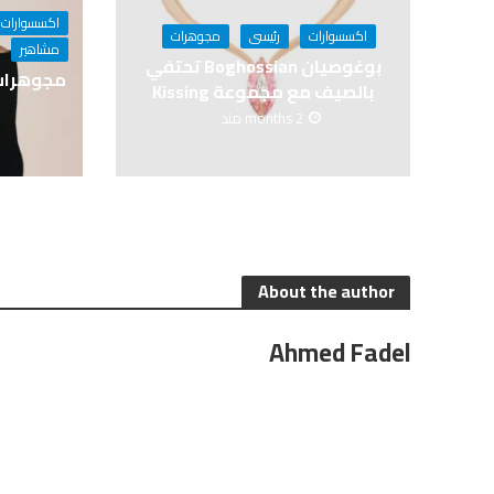
اكسسوارات
اكسسوارات
رئيسى
مجوهرات
مشاهير
بوغوصيان Boghossian تحتفي
بالصيف مع مجموعة Kissing
2 months منذ
About the author
Ahmed Fadel