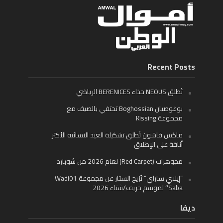
Recent Posts
تُطلق NEOUS حذاء BERENICES الرياضي
بوغوصيان Boghossian تحتفي بالصيف مع
مجموعة Kissing
ماكس فاشون تُطلق تشكيلة العيد النسائية الأكثر
أناقة على الإطلاق
مجوهرات (Red Carpet) لعام 2026 من شوبارد
“إيلاي ساراي” تُزيح الستار عن مجموعة Wadi01
‘Saba’ لموسم خريف/شتاء 2026
ديفا