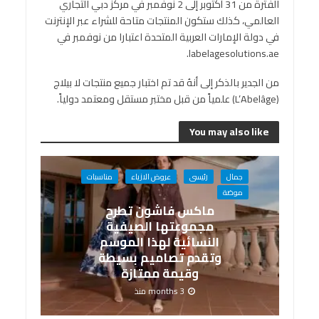
الفترة من 31 أكتوبر إلى 2 نوفمبر في مركز دبي التجاري
العالمي، كذلك ستكون المنتجات متاحة للشراء عبر الإنترنت
في دولة الإمارات العربية المتحدة اعتبارا من نوفمبر في
labelagesolutions.ae.
من الجدير بالذكر إلى أنهُ قد تم اختبار جميع منتجات لا بيلاج
(L’Abelâge) علمياً من قبل مختبر مستقل ومعتمد دولياً.
You may also like
جمال
رئيسى
عروض الازياء
مناسبات
موضة
ماكس فاشون تطرح
مجموعتها الصيفية
النسائية لهذا الموسم
وتقدم تصاميم بسيطة
وقيمة ممتازة
3 months منذ