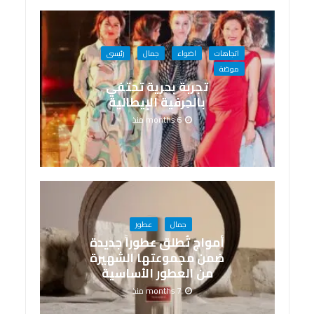
اتجاهات
اضواء
جمال
رئيسى
موضة
تجربة بحرية تحتفي
بالحِرفية الإيطالية
6 months منذ
جمال
عطور
أمواج تُطلق عطوراً جديدة
ضمن مجموعتها الشهيرة
من العطور الأساسية
7 months منذ