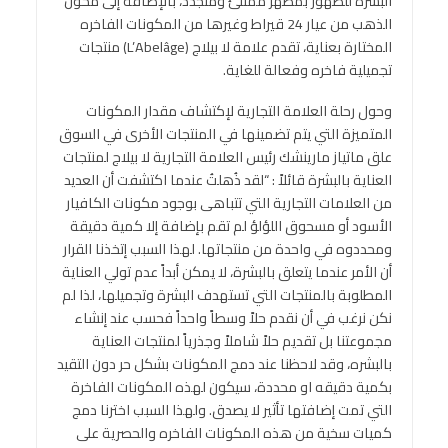
البشرة للظهور بمظهر ممتلئ ومتجدد، بالإضافة إلى مكون
الذهب من عيار 24 قيراط وغيرها من المكونات الفاخره
المختارة بعناية، تقدم علامة لا بيلاج (L’Abelâge) منتجات
تجميلية فاخره وفعالة للغاية.
وحول رحلة العلامة التجارية لإكتشاف مقدار المكونات
المتميزة التي يتم تضمينها في المنتجات الأخرى في السوق
علق ماتياز مارينشك رئي
س العلامة التجارية لا بيلاج لمنتجات
العناية بالبشرة قائلاً : “
لقد ذُهلتُ عندما اكتشفت أن العديد
من العلامات التجارية التي تتباهى بوجود مكونات الكافيار
الأسود أو مسحوق اللؤلؤ لم تقم بإضافة إلا كمية دقيقة
ومحددوه في واحدة من منتجاتها. لهذا السبب إتخذنا القرار
أن الأمر عندما يتعلق بالبشرة، لا يمكن أبداً عدم تولي العناية
المطلوبة بالمنتجات التي تستهدف البشرة وتجميلها، لذا لم
نكن نرغب في أن نقدم حلاً وسطاً واحداً فحسب عند إنشاء
مجموعتنا بل تقديم حلاً شاملاً وجذرياً لمنتجات العناية
بالبشره، وقد لاحظنا عند دمج المكونات بشكل حر دون التقيد
بكمية دقيقه او محددة، سيكون لهذه المكونات الفاخرة
التي تمت إضافتها تأثير لا يصدق. ولهذا السبب اخترنا دمج
كميات سخية من هذه المكونات الفاخره والحصرية على