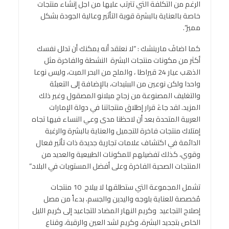
الرغم من التكلفة التي تترتب عليها من اجل إنشاء منتجات
خاصة بالعناية بالبشرة قوية التأثير وعالية الجودة بشكل
مميز”.
كما اضافَ مارينشك : “لا نعتقد أنه يمكنك أن تدلل نفسك
أكثر من مكونات منتجات البشرة النشطة والفاخرة مثل
الذهب عيار 24 قيراطا ، والملح من البحر الميت، وليس نوعا
واحدا ولكن نوعين من الببتيدات، بالإضافة إلى التعبئة
والتغليف المصنوعة من زجاج ميلانو المصقول وغير ذلك
المزيد. لقد جاءَ قرار إطلاق منتجاتنا في دولة الإمارات
العربية المتحدة بعد أن لاحظنا مدى وعي النساء فيها تجاه
إمتلاك منتجات فاخرة للتجميل والعناية بالبشرة والرغبة
الدائمة في اكتشاف علامات تجارية جديدة ذات تأثير فعال
وقوي، كذلك تفضيلهم للمكونات الطبيعية والعديد من
المنتجات الصحية الفاخرة وعلى أفضل المستويات في البلاد.”
تشمل المجموعة التي ستطلقها لا بيلاج 10 منتجات
مُخصصة للعناية بلوجه واليدين والجسم، بدءاً من مصل
إصلاح التجاعيد
وكريم النهار المضاد للتجاعيد إلى كريم الليل
الخاص بتجديد البشرة، وكريم لشد العين والرقبة، وقناع