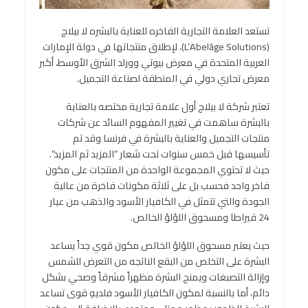
تستعد العلامة التجارية الفاخره للعناية بالبشره لا بيلاج
(L’Abelâge Solutions)، لإطلاق منتجاتها في دولة الإمارات
العربية المتحدة في معرض بيوتي وورلد الشرق الأوسط، أكبر
معرض تجاري دولي في المنطقة لصناعة التجميل.
تعتبر شركة لا بيلاج أول علامة تجارية مختصه بالعناية
بالبشرة ساهمت في تغيير المفهوم السائد عن شركات
منتجات التجميل والعناية بالبشرة في فرنسا وقد تم
تأسيسها قبل خمس سنوات تحت شعار “المزيد ثم المزيد”.
حيث لا تحتوي المجموعة الواحدة من المنتجات على مكون
فاخر واحد فحسب بل على ثلاثة مكونات فاخرة من عالية
الجودة والتي تتمثل في الكافيار الأسود والذهب من عيار
24 قيراطا ومسحوق اللؤلؤ الخالص.
حيث يعتبر مسحوق اللؤلؤ الخالص مكون قوي جداً يساعد
البشرة على التخلص من البقع الناتجه من التعرض للشمس
وإزالة التصبغات ويمنح البشرة مظهراً مشرقاً وصحي بشكل
دائم، أما بالنسبة لمكون الكافيار الأسود فلديهِ قوى تساعد