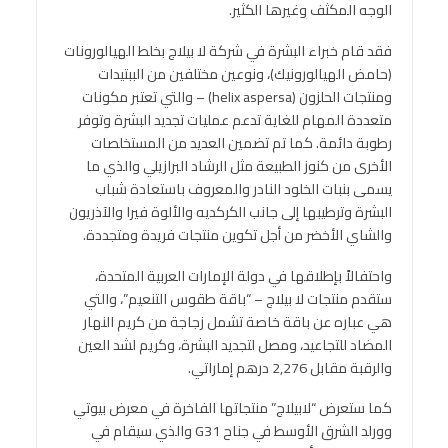
الوجه المكثف وغيرها الكثير.
فقد قام خبراء البشرة في شركة لا بيلاج بخلط الهيالورونات
(حامض الهيالورونيك)، ونوعين مختلفين من الببتيدات
ومنتجات الحلزون (helix aspersa) – والتي تعتبر مكونات
متعددة المهام للغاية تدعم عمليات تجديد البشرة وتوفر
رطوبة دائمة. كما تم تضمين العديد من المستخلصات
الأخرى من كنوز الطبيعة مثل الرشاد البرازيلي والذي ما
يسمى بنبات الخلود النادر والمعروف باستعادة شباب
البشرة وترطيبها إلى جانب الكركديه والألوة فيرا والآذريون
والشاي الأخضر من أجل تكوين منتجات فريدة ومتجددة.
واحتفالاً بإطلاقها في دولة الإمارات العربية المتحدة،
ستقدم منتجات لا بيلاج – “باقة طقوس التنعيم”، والتي
هي عباره عن باقة خاصة تشمل زجاجة من كريم النهار
المضاد للتجاعيد، ومصل لتجديد البشرة، وكريم لشد العين
والرقبة مقابل 2,276 درهم إماراتي.
كما ستعرض “لابيلاج” منتجاتها الفاخرة في معرض بيوتي
وورلد الشرق الأوسط في جناح G31 والذي سيقام في