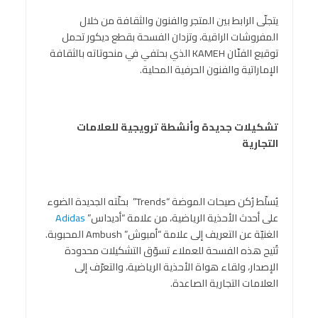
يتجلّى الرابط بين المتجر والفنون والثقافة من خلال
المفروشات الراقية، وتزدان الفسحة بقطع ديكور تحمل
توقيع الفنّان KAMEH الذي بحتفي في منحوتاته بالثقافة
الإماراتية والفنون الحرفية المحلية.
تشكيلات جديدة وأنشطة ترويجية للعلامات
التجارية
يُسلّط رُكن صيحات الموضة “Trends” بحلّته الجديدة الضوء
على أحدث الأحذية الرياضية، من علامة “أديداس”
Adidas
الغنيّة عن التعريف إلى علامة “أمبوش” Ambush المحبوبة.
تُتيح هذه الفسحة للعملاء تسوّق التشكيلات محدودة
الإصدار، ولقاء هواة الأحذية الرياضية، والتعرّف إلى
العلامات التجارية الصاعدة.