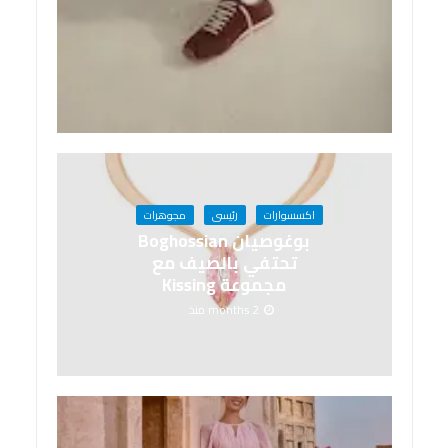
اكسسوارات
رئيسى
مجوهرات
بوغوصيان Boghossian
تحتفي بالصيف مع
مجموعة Kissing
2 months منذ