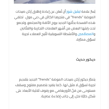
يُسرّ علامة
ليڤيل شوز
أن تُعلن عن إعادة إطلاق رُكن صيحات
الموضة “Trends” في متجرها الكائن في دبي مول. تحتفي
هذه الفسحة بحلّتها الجديد بروح الألفة والمجتمع، وتجمع
تحت رايتها البعض من أشهر العلامات التجارية والفنّانين
و
المصمّمين
والأنشطة التسويقية لتُتيح للعملاء تجربة
تسوّق مميّزة.
ديكور حديث
يتميّز ديكور رُكن صيحات الموضة “Trends” الجديد بتقديم
تجربة تسوّق لا مثيل لها. كما ينفرد بتصميم مفتوح وسقف
مستوحى من فنّ الأوريغامي مع رفوف ثلاثية الأبعاد على
شكل خليّة نحل، إلى جانب إضاءة عصرية.