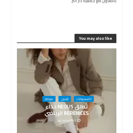
بالتعاون مع جمعيّة دار البر.
You may also like
اكسسوارات
رئيسى
موضة
تُطلق NEOUS حذاء
BERENICES الرياضي
1 month منذ