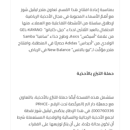
بمناسبة إعادة افتتاح هذا القسم، تعاون متجر ليڤيل شوز
مع أهمّ الأسماء المحبوبة في مجال الأحذية الرياضية
لإطلاق سلسلة من الأنشطة التفاعلية مع العملاء، منها
الاحتفال بالعيد الثلاثين لحذاء “جيل-كايانو” GEL-KAYANO
من علامة “أسيكس” Asics، وطرح حذاء “سامبا” Samba
الولادي من “أديداس” Adidas حصريًا في المنطقة، وافتتاح
متجر مؤقّت لـ”نيو بالانس” New Balance في الرياض.
حملة التبرّع بالأحذية
ستشمل هذه الفسحة أيضًا حملة للتبرّع بالأحذية، بالتعاون
مع جمعيّة دار البر (المرخّصة تحت الرقم PRHCE-
000760336). في هذا الإطار، يخصّص ليڤيل شوز نقطة
لجمع الأحذية الرجالية والنسائية والولادية المستعملة شرط
أن تكون بحالة جيّدة، على أن يتمّ توزيعها على الفقراء