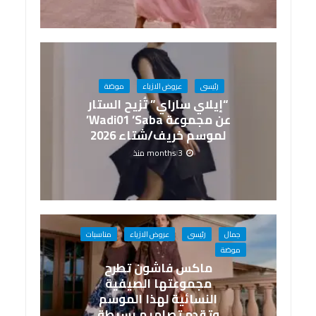
رئيسى
عروض الازياء
موضة
“إيلاي ساراي” تُزيح الستار
عن مجموعة Wadi01 ‘Saba’
لموسم خريف/شتاء 2026
3 months منذ
جمال
رئيسى
عروض الازياء
مناسبات
موضة
ماكس فاشون تطرح
مجموعتها الصيفية
النسائية لهذا الموسم
وتقدم تصاميم بسيطة