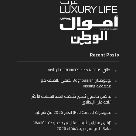
Recent Posts
تُطلق NEOUS حذاء BERENICES الرياضي
بوغوصيان Boghossian تحتفي بالصيف مع
مجموعة Kissing
ماكس فاشون تُطلق تشكيلة العيد النسائية الأكثر
أناقة على الإطلاق
مجوهرات (Red Carpet) لعام 2026 من شوبارد
“إيلاي ساراي” تُزيح الستار عن مجموعة Wadi01
‘Saba’ لموسم خريف/شتاء 2026