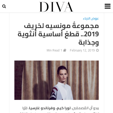
عروض الازياء
مجموعةُ مونسيه لخريف
2019.. قطعٌ أساسية أنثوية
وجذابة
1 Min Read
February 12, 2019
يبدو أن المُصممَين،
لورا كيم، وفرناندو غارسيا
، قرّرا