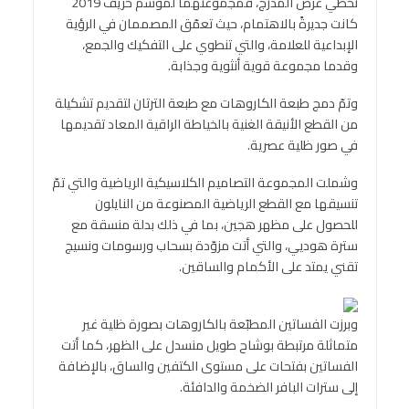
تخطّي عرض المدرّج، فمجموعتهما لموسم خريف 2019
كانت جديرةً بالاهتمام، حيث تعمّق المصممان في الرؤية
الإبداعية للعلامة، والتي تنطوي على التفكيك والجمع،
وقدما مجموعة قوية أنثوية وجذابة.
وتمّ دمج طبعة الكاروهات مع طبعة الترتان لتقديم تشكيلة
من القطع الأنيقة الغنية بالخياطة الراقية المعاد تقديمها
في صور ظلية عصرية.
وشملت المجموعة التصاميم الكلاسيكية الرياضية والتي تمّ
تنسيقها مع القطع الرياضية المصنوعة من النايلون
للحصول على مظهر هجين، بما في ذلك بدلة منسقة مع
سترة هوديي، والتي أتت مزوّدة بسحاب ورسومات ونسيج
تقني يمتد على الأكمام والساقين.
وبرزت الفساتين المطبّعة بالكاروهات بصورة ظلية غير
متماثلة مرتبطة بوشاح طويل منسدل على الظهر، كما أتت
الفساتين بفتحات على مستوى الكتفين والساق، بالإضافة
إلى سترات البافر الضخمة والدافئة.