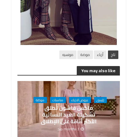
تاج
أزياء
موضة
مونسيه
You may also like
رئيسى
عروض الازياء
مناسبات
موضة
ماكس فاشون تُطلق
تشكيلة العيد النسائية
الأكثر أناقة على الإطلاق
3 months منذ