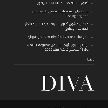
تُطلق NEOUS حذاء BERENICES الرياضي
بوغوصيان Boghossian تحتفي بالصيف مع
مجموعة Kissing
ماكس فاشون تُطلق تشكيلة العيد النسائية الأكثر
أناقة على الإطلاق
مجوهرات (Red Carpet) لعام 2026 من شوبارد
“إيلاي ساراي” تُزيح الستار عن مجموعة Wadi01
‘Saba’ لموسم خريف/شتاء 2026
ديفا