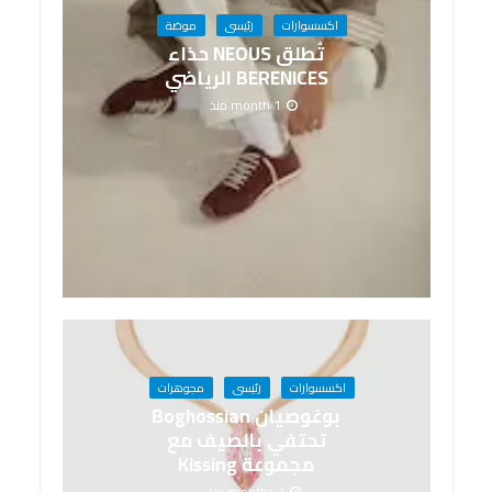
اكسسوارات
رئيسى
موضة
تُطلق NEOUS حذاء
BERENICES الرياضي
1 month منذ
اكسسوارات
رئيسى
مجوهرات
بوغوصيان Boghossian
تحتفي بالصيف مع
مجموعة Kissing
2 months منذ