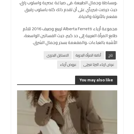
،وبساطة وجمال الطبيعة ،فى صياغة عصرية واسلوب راق،
حيث حرصت فيريتّي على أن تقدم ذلك كله باسلوب رقيق
مفعم بالأنوثة والحياة.
مجموعة أزياء Alberta Ferretti لربيع وصيف 2016 تلائم
طابع المرأة العربية إلى حد كبير، حيث الفساتين الواسعة،
الأشبه بالعباءات ،والمفعمة بسحر وجمال الشرق.
تاج
أناقة المرأة البدوية
الاستايل البدوى
عرض ازياء البرتا فيرتى
عروض أزياء
You may also like