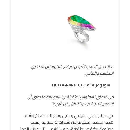
خاتم من الذهب الأبيض مرصّع بالكريستال الصخري
المجّسم والماس
.
هولوغرافيّة
HOLOGRAPHIQUE
من كلمتَيْ “هولوس” و”غرافين” باليونانية ما يعني أن
التصوير المجسّم هو “تمثيل كل شيء”
في إنجاز إبداعي حقيقي يحتفي بسحر المادة، تمّ إنشاء
هذه القلادة المكوّنة من شفرات كريستالية رفيعة
مصنوعة بدقّة وسط تدفّق ضوء الشمس إلى ورش العمل