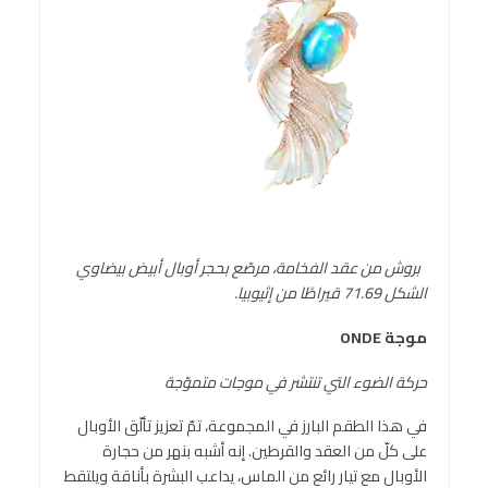
بروش من عقد الفخامة، مرصّع بحجر أوبال أبيض بيضاوي
الشكل 71.69 قيراطًا من إثيوبيا.
موجة
ONDE
حركة الضوء التي تنتشر في موجات متموّجة
في هذا الطقم البارز في المجموعة، تمّ تعزيز تألّق الأوبال
على كلّ من العقد والقرطين. إنه أشبه بنهر من حجارة
الأوبال مع تيار رائع من الماس، يداعب البشرة بأناقة ويلتقط