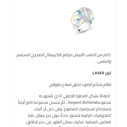
خاتم من الذهب الأبيض مرصّع بالكريستال الصخري المجسّم
والماس.
ليزر
LASER
نظام يضخّم الضوء لخلق شعاع متوهّج.
احتفالاً بشكل القطرة الزخرفي الذي تشتهر به
مجموعة
Serpent Bohème
، تمّ تحسين مجموعة الليزر أيضاً
باستخدام السيراميك المصبوغ. وفي حين أن آليات
المجوهرات الراقية تتمحور عادةً حول حجر معيّن، هنا
تنعكس العملية. فكيف يمكن العثور على حجر تتطابق