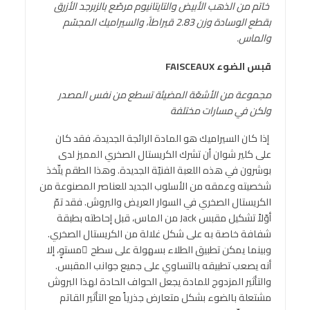
خاتم من الذهب الأبيض والتايتانيوم مرصّع بالزبرجد الأزرق
بقطع الوسادة وزن 2.83 قيراطاً، والسيراميك المجسّم
والماس.
قبس الضوء
FAISCEAUX
مجموعة من الأشعّة المضيئة تسطع من نفس المصدر
ولكن في مسارات مختلفة
إذا كان السيراميك هو المادة الرائجة الجديدة، فقد كان
على كلير شوان أن تشرك الكريستال الصخري المميز لدى
بوشرون في هذه اللعبة الفنيّة الجديدة. وهذا الطقم يتّخذ
شخصيته وعمقه من الأسلوب الجديد للعناصر المصنوعة من
الكريستال الصخري في السوار العريض والبروش. فقد تمّ
أوّلاً تشكيل مقبس Jack من الماس، قبل إحاطته بطبقة
شفافة خاصة به على شكل غلالة من الكريستال الصخري.
وبينما يمكن تطبيق الطلاء بسهولة على سطح ٍمستوٍ، إلا
أنه يصعب تطبيقه بالتساوي على جميع جوانب المقبس.
والتأثير المزدوج للمادة يجعل الحواف الحادة لهذا البروش
مشتعلة بالضوء بشكل متعارض جذرياً مع التأثير القاتم