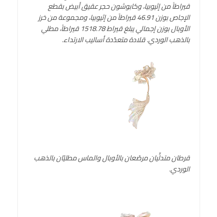
قيراطاً من إثيوبيا، وكابوشون حجر عقيق أبيض بقطع
الإجاص بوزن 46.91 قيراطاً من إثيوبيا، ومجموعة من خرز
الأوبال بوزن إجمالي يبلغ قيراط 1518.78 قيراطاً، مطلي
بالذهب الوردي. قلادة متعدّدة أساليب الارتداء.
قرطان متدلٍّيان مرصّعان بالأوبال والماس مطليّان بالذهب
الوردي
.