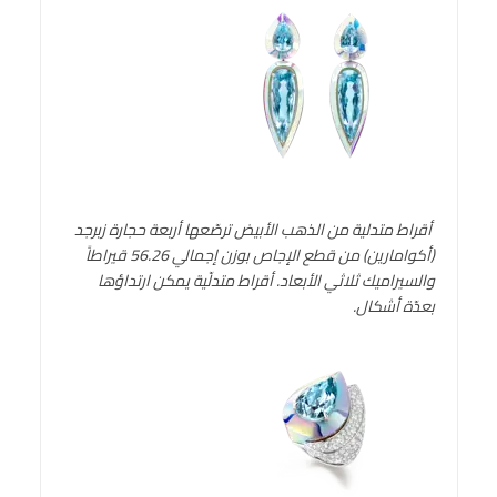
أقراط متدلية من الذهب الأبيض ترصّعها أربعة حجارة زبرجد
(أكوامارين) من قطع الإجاص بوزن إجمالي 56.26 قيراطاً
والسيراميك ثلاثي الأبعاد. أقراط متدلّية يمكن ارتداؤها
بعدّة أشكال.