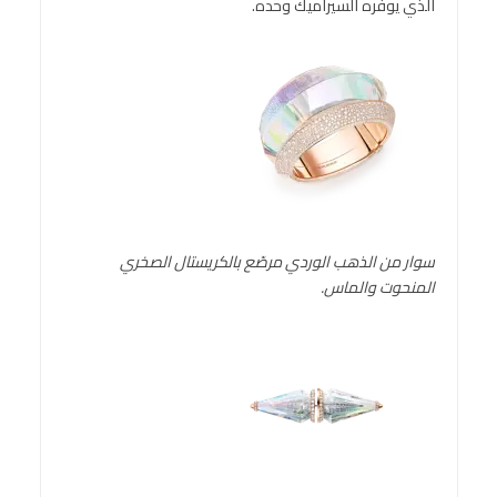
الذي يوفّره السيراميك وحده.
سوار من الذهب الوردي مرصّع بالكريستال الصخري
المنحوت والماس.