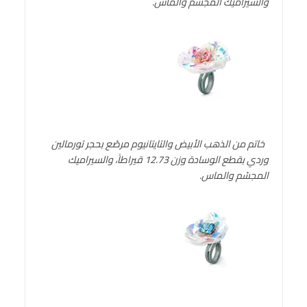
والسيراميك المجسّم والماس.
خاتم من الذهب الأبيض والتايتانيوم مرصّع بحجر تورمالين
وردي بقطع الوسادة وزن 12.73 قيراطاً، والسيراميك
المجسّم والماس.