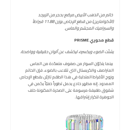
خاتم من الذهب الأبيض مرصّع بحجر من الزبرجد
(الأكوامارين) من قطع الإجاص بوزن 11.88 قيراطاً
والسيراميك المجسّم والماس.
قطع محوري
PRISME
يشتّت الضوء ويكسره، ليكشف عن ألوان حقيقية وواضحة.
بينما يتكوّن السوار من صفوف متعدّدة من الماس
المتراصف والكريستال التي تتلاعب بالضوء، فإن الخاتم
وزوج الأقراط المتدلية في هذا الطقم تتزيّن بقطع الإجاص
الممدود. إنه مظهر خادع يحمل تطوراً خفيّاً يكمن في
شقوق طفيفة مرسومة على الصخرة المكنونة خلف
الجوهرة لتكرار إشراقها.