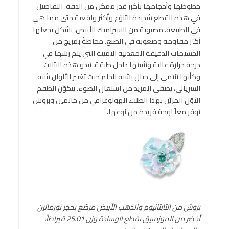
خطوطها وأحجامها بأكبر قدر ممكن من الدقة. التفاصيل
في هذه القطع شديدة التنوّع وأكثر واقعية حتى مما هي
في الطبيعة، مصبوبة من السيراميك الأبيض، بشكل يجعلها
أكثر مقاومة وصعوبة في الصنع. محاطةً بمزيج من
الجسيمات الدقيقة المعدنية الثمينة التي يتم رشها في
درجة حرارة عالية وتثبيتها داخل طبقة، تبدو هذه البتلات
وكأنها تنتمي إلى خيال يشبه الحلم حيث تغيير الألوان شبه
السريالي، يضفي المزيد من اشتعال الضوء. يتكوّن الطقم
الأوّل المزيّن بهذا الطلاء الهولوغرافي من خاتمين وبروش
توفر معاً لوحة فريدة من نوعها.
بروش من التايتانيوم والذهب الأبيض مرصّع بحجر تورمالين
أخضر من الموزمبيق بقطع الوسادة وزن 25.01 قيراطاً،