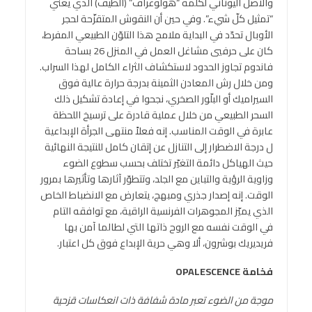
والأصل اليوناني لكلمة “هولوغراف” (الطيف) الذي يعني
“تمثيل كلّ شيء”. وفي حين أن النقوش المتقزّحة لحجر
الأوبال تحدّد في البداية ملامح هذا التلوّن الطبيعي المفرط،
كان على حرفيي مشاغل العمل في المنزل 26 بساحة
فاندوم تجاوز الحدود لاستكشاف الثراء الكامل لهذا السراب.
ومن خلال رش المعادن الثمينة بدرجة حرارة عالية فوق
السيراميك أو البلّور الصخري، نجحوا في إعادة تشكيل ذلك
السحر الطبيعي من خلال عملية قادرة على ترسيخ اللحظة
عابرة في الوقت المناسب. إنه فعلاً منتهى الجرأة الإبداعية
ل درجة الاضطرار إلى التنازل عن إتقان كامل للنتيجة النهائية
حيث الهياكل دائمة التغيّر تختلف بحسب سطوع الضوء
وزاوية الرؤية والتباين مع الجلد، وتتطوّر آثارها وتأثيرها بمرور
الوقت. إنه إصدار جذري ومبهج، يتعارض مع الانضباط الخاص
الذي يميّز المجوهرات الفرنسية الراقية، مع توافقه التام
في الوقت نفسه مع الروح ذاتها التي لطالما آمن بها
فريديريك بوشرون، ألا وهي حرية الإبداع فوق كل اعتبار.
فخامة
OPALESCENCE
موجة من الضوء تعبر مادة شفافة ذات انعكاسات قزحية