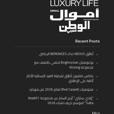
Recent Posts
تُطلق NEOUS حذاء BERENICES الرياضي
بوغوصيان Boghossian تحتفي بالصيف مع
مجموعة Kissing
ماكس فاشون تُطلق تشكيلة العيد النسائية الأكثر
أناقة على الإطلاق
مجوهرات (Red Carpet) لعام 2026 من شوبارد
“إيلاي ساراي” تُزيح الستار عن مجموعة Wadi01
‘Saba’ لموسم خريف/شتاء 2026
ديفا