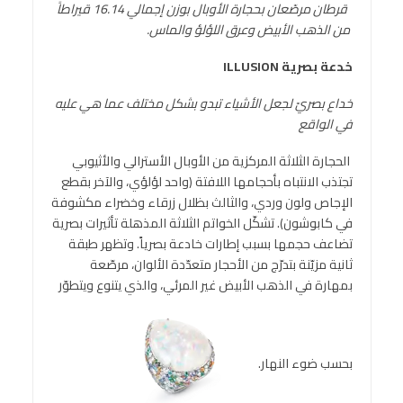
قرطان مرصّعان بحجارة الأوبال بوزن إجمالي 16.14 قيراطاً
من الذهب الأبيض وعرق اللؤلؤ والماس.
خدعة بصرية
ILLUSION
خداع بصريّ لجعل الأشياء تبدو بشكل مختلف عما هي عليه
في الواقع
الحجارة الثلاثة المركزية من الأوبال الأسترالي والأثيوبي
تجتذب الانتباه بأحجامها اللافتة (واحد لؤلؤي، والآخر بقطع
الإجاص ولون وردي، والثالث بظلال زرقاء وخضراء مكشوفة
في كابوشون). تشكّل الخواتم الثلاثة المذهلة تأثيرات بصرية
تضاعف حجمها بسبب إطارات خادعة بصرياً. وتظهر طبقة
ثانية مزيّنة بتدرّج من الأحجار متعدّدة الألوان، مرصّعة
بمهارة في الذهب الأبيض غير المرئي، والذي يتنوع ويتطوّر
بحسب ضوء النهار.