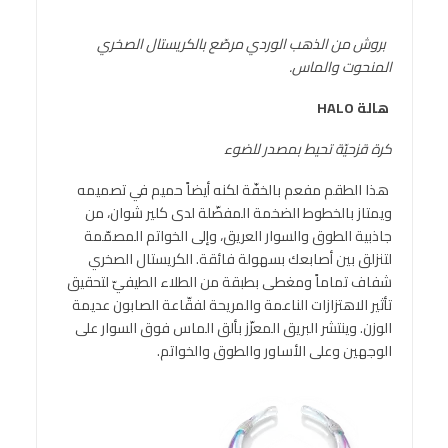
بروش من الذهب الوردي مرصّع بالكريستال الصخري
المنحوت والماس.
هالة
HALO
كرة
قزحيّة
تحيط بمصدر للضوء
هذا الطقم مفعم بالخفّة لكنه أيضاً حميم في تصميمه
ويمتاز بالخطوط الضخمة المفضّلة لدى كلير شوان، من
جاذبية الطوق والسوار العريق، وإلى الخواتم المصمّمة
لتنزلق بين أصابعك بسهولة فائقة. الكريستال الصخري
شفاف تماماً ومغطى بطبقة من الطلاء الطيفيّ لتحقيق
تأثير الاهتزازات الناعمة والمريحة لفقّاعة الصابون عديمة
الوزن. وينتشر البريق المعزّز بألق الماس فوق السوار على
الوجهين وعلى الأساور والطوق والخواتم.