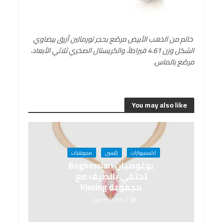
خاتم من الذهب الأبيض مرصّع بحجر تورمالين أزرق بيضاوي
الشكل وزن 4.61 قيراطاً، والكريستال الصخري ثلاثي الأبعاد،
مرصّع بالماس.
You may also like
اكسسوارات
رئيسى
مجوهرات
بوغوصيان Boghossian
تحتفي بالصيف مع
مجموعة Kissing
2 months منذ