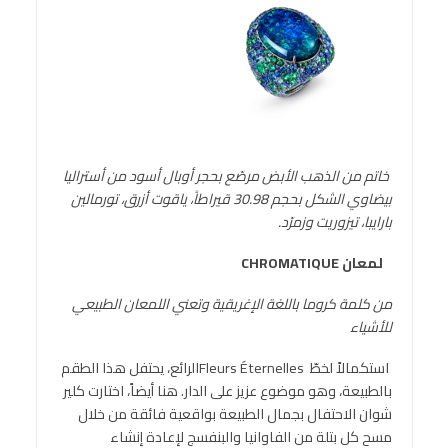
خاتم من الذهب الأبض مرصّع بحجر أوبال أسود من أستراليا
بيضاوي الشكل بحجم 30.98 قيراطاً، ياقوت أزرق، تورمالين
بارايبا، تيزوريت وزمرّد
.
لمعان
CHROMATIQUE
من كلمة كروما باللغة الإغريقية وتعني اللمعان الطبيعي
للأشياء
استكمالاً لخطّ Fleurs Éternellesالرائع، يحتفل هذا الطقم
بالطبيعة، وهو موضوع عزيز على الدار. هنا أيضاً، اختارت كلير
شوان الاحتفال بجمال الطبيعة بواقعية فائقة من خلال
مسح كل بتلة من الفاوانيا والبنفسج لإعادة إنشاء