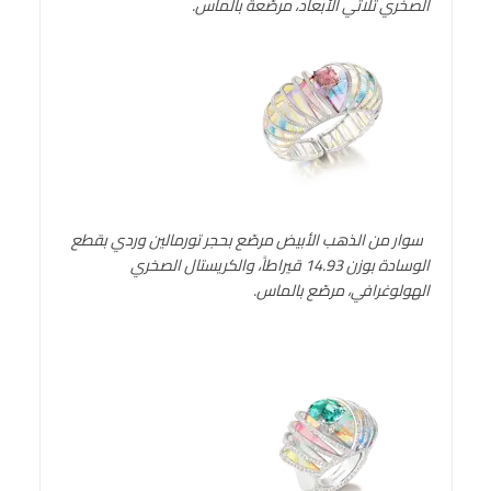
الصخري ثلاثي الأبعاد، مرصّعة بالماس.
سوار من الذهب الأبيض مرصّع بحجر تورمالين وردي بقطع
الوسادة بوزن 14.93 قيراطاً، والكريستال الصخري
الهولوغرافي، مرصّع بالماس.