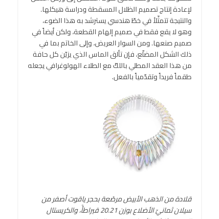
لإعادة إنتاج تصميم الظلال المسقطة ودراسة هيكلها.
والنتيجة تتمثّلأ في خطّ هندسي يسترشد به هذا الضوء،
وهو لا يقع فقط في صميم إلهام القطعة، ولكن أيضاً في
صميم صنعها. ومن السوار العريض، وإلى الخاتم بما في
ذلك الشكل المضلّع، فإن تألق الماس الذي يزيّن كل حافة
من هذا العقد المطلي باللكّ مع الطلاء الهولوغرافي يجعله
طقماً فريداً وتقدّمياً بالفعل.
قلادة من الذهب الأبيض مرصّعة بحجر ياقوت أصفر من
سيلان ثمانيّ الأضلاع بوزن 20.21 قيراطأً، والكريستال