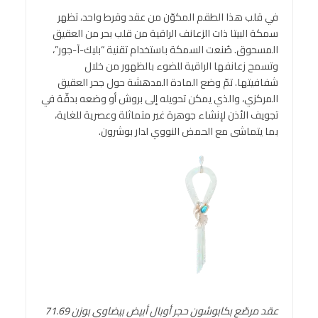
في قلب هذا الطقم المكوّن من عقد وقرط واحد، تظهر
سمكة البيتا ذات الزعانف الراقية من قلب بحر من العقيق
المسحوق. صُنعت السمكة باستخدام تقنية “بليك-آ-جور”،
وتسمح زعانفها الراقية للضوء بالظهور من خلال
شفافيتها. تمّ وضع المادة المدهشة حول جحر العقيق
المركزي، والذي يمكن تحويله إلى بروش أو وضعه بدقّة في
تجويف الأذن لإنشاء جوهرة غير متماثلة وعصرية للغاية،
بما يتماشى مع الحمض النووي لدار بوشرون.
عقد مرصّع بكابوشون حجر أوبال أبيض بيضاوي بوزن 71.69