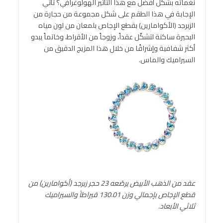
نغماته بشكل أفضل مع هذا التأثير الهولوغرافي؟ تأتي
الإجابة في هذا الطقم على شكل مجموعة من حجارة من
الزبرجد (الأكوامارين) بقطع الإجاص بلمعان من لون مياه
البحيرة ساكنة لتشكّل عقداً، وزوجاً من الأقراط، وخاتماً يبدو
أكثر شفافية وإشراقًا من خلال هذا المزيج الدقيق من
السيراميك والماس.
عقد من الذهب الأبيض يرصّعه 23 حجر زبرجد (أكوامارين) من
قطع الإجاص بإجمالي وزن 130.01 قيراطاً والسيراميك
ثلاثي الأبعاد
.