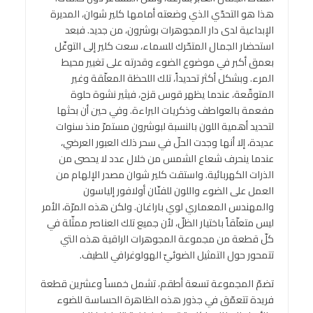
هذا هو التحدّي الذي وضعته أمامها كلير شوان، المديرة
الإبداعية لدى دار المجوهرات بوشرون، من جديد. فبعد
استحضار الجمال المتحّرك للسماء، سعت كلير إلى التوغّل
بعمق أكبر في موضوع الضوء وقدرته على تغيير محيط
المرء. وبشكل أكثر تحديداً، تلك اللحظة المعلّقة وغير
المتوقّعة، عندما يظهر قوس قزح، فيثير نشوة حلوة
مفعمة بالعواطف وذكريات البراءة. وفي حين أن بحثها
لتحديد أهمية اللون بالنسبة لبوشرون مستمرّ منذ سنوات
عديدة، إلا أنها وجدت الحلّ في سحر ذلك العبور العرضي،
عندما ينحرف شعاع الشمس من خلال عدد لا يحصى من
الذرات الكهربائية. واستقت كلير شوان مصدر الإلهام من
العمل على الضوء واللون للفنّان أولافور إلياسون
والمهندس المعماري لوي باراغان. ولكن هذه المرّة، الأمر
ليس متعلّقاً باختيار الظلّ، لأن جميع تلك العناصر ممثّلة في
كلّ قطعة من مجموعة المجوهرات الراقية هذه التي
تتمحور حول التمثيل الضوئيّ الهولوغرافي للطيف.
تضمّ المجموعة تسعة أطقم، تشمل خمساً وعشرين قطعة
فريدة تتعمّق في جذور هذه الظاهرة الحساسة للضوء