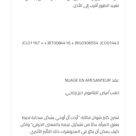
تغريد الطيور أقرب إلى الأذن.
JCL01167 + + JBT0084416 + JRG0306554 JCO01443
عقد NUAGE EN APESANTEUR
ذهب أبيض. تايتانيوم. خرز زجاجي.
تشرح كلير شوان قائلة: “أردت أن أوحي بشكل سحابة تحيط
بعنق المرأة، بدلاً من تشكيل غيمة بالمعنى الحرفيّ.” ولكن
كيف يمكن أن نكرّر في المجوهرات ذلك التأثير الأثيري