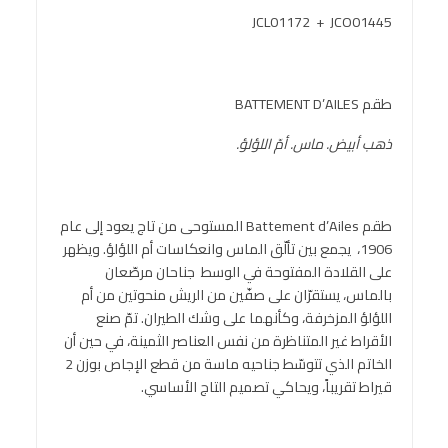
JCL01172 + JCO01445
طقم BATTEMENT D’AILES
ذهب أبيض. ماس. أمّ اللؤلؤ.
طقم Battement d’Ailes المستوحى من تاج يعود إلى عام
1906، يجمع بين تألّق الماس وانعكاسات أم اللؤلؤ. ويظهر
على القلادة المفتوحة في الوسط جناحان مرصّعان
بالماس، يستقرّان على صفّين من الريش منحوتين من أم
اللؤلؤ المزخرفة، وكأنهما على وشك الطيران. تمّ صنع
الأقراط غير المتناظرة من نفس العناصر الثمينة، في حين أن
الخاتم الذي تتوسّط جناحيه ماسة من قطع الإجاص بوزن 2
قيراط تقريباً، ويحاكي تصميم التاج الأساسي.