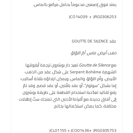
يمتد فوق إصبعين مدعوماً بحامل مرصّع بالماس.
JCO14039 + JRG0306253
عقد GOUTTE DE SILENCE
ذهب أبيض. ماس. أمّ اللؤلؤ.
مع
Goutte de Silence
تعيد دار بوشرون ترجمة أيقونتها
الشهيرة Serpent Bohème على شكل عقد من الذهب
الأبيض، وأم اللؤلؤ، والماس، ويمكن ارتداؤه بثلاثة أساليب:
إما بشكل “سوتوار”، أو عقد بلفّتين، أو عقد قصير. وقد تمّ
رفع تقاليد تعدّدية استخدام القطعة على طريقة بوشرون
إلى آفاق جديدة مع أقراط الأذنين التي تمنحك ستّ إطلالات
مختلفة، كما يمكن استكمالها بخاتم.
JCL01155 + JCO01436+ JRG0305753