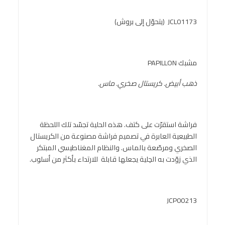
JCL01173 (يتحوّل إلى بروش)
مشبك PAPILLON
ذهب أبيض. كريستال صخري. ماس.
فراشة استقرّت على كتف. هذه الحلية تجسّد تلك اللحظة
الطبيعية العابرة في تصميم فراشة مصنوعة من الكريستال
الصخري ومرصّعة بالماس. والنظام المغناطيسي المبتكر
الذي زوّدت به الحِلية يجعلها قابلة للارتداء بأكثر من أسلوب.
JCP00213