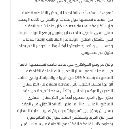
ذهب أبيض. كريستال صخري. ماس. مادة غامضة.
“مع هذا العقد، أردت التقاط ما لا يمكن التقاطه: قطعة
من السماء تضعينها حول عنقك.” وبالنظر إلى هذه الهدف،
فإن ابتكار عقد Goutte de Ciel كان حتماً شديد التعقيد.
فعلى مدى عامين، قامت دار بوشرون بجمع المواد اللازمة،
ليس لتشكيل الظلال اللونية غير المتناهية لزرقة السماء
وحسب، بل ولتجسيد طبيعتها أيضاً، وذلك الجوهر الذي يكاد
يكون غير محسوس.
ومن ثمّ وقع الجواهريّ على مادة خاصة تستخدمها “ناسا”
في الفضاء لجمع الغبار النجميّ. تلك المادة الغامضة،
المصنوعة بنسبة 99,9% من الهواء والسيليكا، والتي تختلف
ألوانها بحسب الضوء، تأتي مغلّفة بقشرة من الكريستال
الصخري المرصّع بالماس. وتتدلّى هذه التميمة من عقد
ضيّق حول العنق مصنوع أيضاً من الكريستال الصخري
المرصّع بالماس. والتزاماً منها بتقاليد التحوّل، فإن العقد
يمكن أن يتحوّل إلى “سوتوار” بحيث يتمّ تعليق الحلية المتدلية
بحبل من الحرير. ويستكمل العقد سوار من الكابوشون
بخطوط ذات نقاوة فائقة تدمج القطعة في سماء القرن