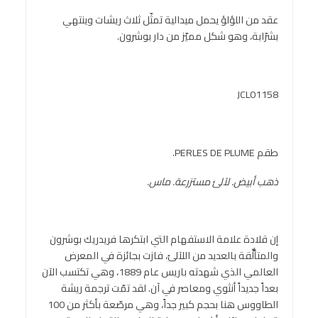
عقد من اللؤلؤ يحمل ميدالية تمثّل ثلاث ريشات وينتهي
بشرّابة، وهو شكل مميّز من دار بوشرون.
JCL01158
طقم PERLES DE PLUME.
ذهب أبيض. لآلئ مستزرعة. ماس.
إن قلادة علامة الاستفهام التي ابتكرها فريدريك بوشرون
والمتألٌّقة بالعديد من اللآلئ، فازت بجائزة في المعرض
العالمي الذي شهدته باريس عام 1889، وهي تكتسب الآن
بعداً جديداً أنثوي ومعاصر في آن. لقد تمّت ترجمة ريشة
الطاووس هنا بحجم كبير جداً، وهي مرصّعة بأكثر من 100