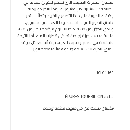
لملايين القطرات الدقيقة التي تتجمّع لتكوين سحابة في
الطبيعة؟ استشارت دار بوشرون مبرمجاً ابتكر خوارزمية
لإضفاء الحيوية على هذا التصميم الفريد. وتطلّب الأمر
عامين لتطوير المواد الخاصة بهذا العقد غير المسبوق،
والذي يتكوّن من 7000 خيط تيتانيوم مرصّعة بأكثر من 5000
ماسة و 2000 خرزة زجاجية تحاكي قطرات الماء. أما النتيجة
فتجسّدت في تصميم خفيف للغاية، حيث أنه مع كل حركة
للعنق، تتحرّك تلك الغيمة وتبدو فعلاً منعدمة الوزن.
JCL01164
ساعة ÉPURES TOURBILLON
ساعتان صنعت من كلّ منهما قطعة واحدة