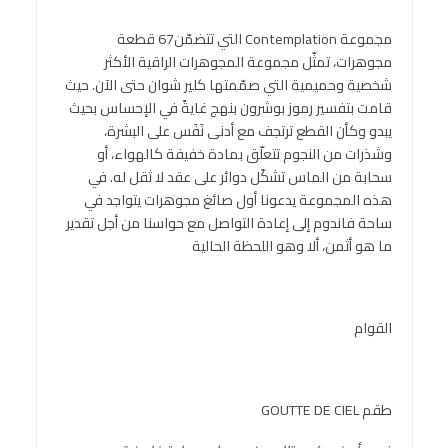
مجموعة Contemplation التي تتضمّن67 قطعة
مجوهرات، تمثّل مجموعة المجوهرات الراقية الأكثر
شخصية وحميمية التي صمّمتها كلير شوان حتى الآن. حيث
قامت بتفسير رموز بوشرون بنهج غايةً في الإحساس بحيث
يبدو وكأن القطع ترتجف مع أدنى نَفَس على البشرة،
وشذرات من النجوم تتعلّق بمادة خفيفة كالهواء، أو
سحابة من الماس تشكّل دوائر على عقد لا ثقل له. في
هذه المجموعة يدعونا أول صائغ مجوهرات يتواجد في
ساحة فاندوم إلى إعادة التواصل مع حواسنا من أجل تقدير
ما هو أثمن، ألا وهو اللحظة الحالية
القوام
طقم GOUTTE DE CIEL