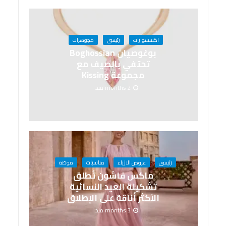
اكسسوارات
رئيسى
مجوهرات
بوغوصيان Boghossian
تحتفي بالصيف مع
مجموعة Kissing
2 months منذ
رئيسى
عروض الازياء
مناسبات
موضة
ماكس فاشون تُطلق
تشكيلة العيد النسائية
الأكثر أناقة على الإطلاق
3 months منذ