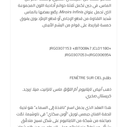
الماس، في حين تكمل ثلاثة خواتم أحادية اللون المجموعة
التي تحمل عنوان
Miroirs Infinis
، رصّع بعضها بالماس
شديد النقاوة من قطع الإجاص أو قطع الزمرّد بوزن يفوق
خمسة قراريط، على قوام من اليشم الأبيض.
+JRG0307153 +JBT00847 JCL01180
JRG0307053+JRG0306954
طقم FENÊTRE SUR CIEL
ذهب أبيض. تايتانيوم. أمّ اللؤلؤ. ماس. تانزانيت. مينا. زبرجد.
كريستال صخري.
هذا العقد الذي يحمل اسم “نافذة إلى السماء” هو تحية
لتحفة الفنان جيمس توريل “أوبن سكاي” في ناوشيما، تمّت
صياغته من شبكة من التايتانيوم على شكل نسيج متدفّق
يشكّل مستطيلاً عند ارتدائه. وعلى السطح، رسمت كلير شوان