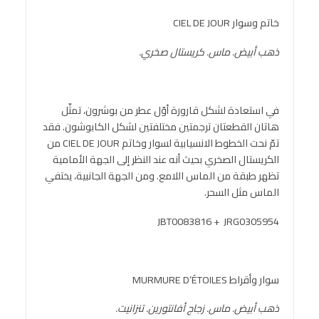
خاتم وسوار CIEL DE JOUR
ذهب أبيض. ماس. كريستال صخري.
في استعادة لشكل قارورة أوّل عطر من بوشرون، تمثّل
هاتان القطعتان ترجمتين مختلفتين لشكل الكابوشون. فقد
تمّ نحت الخطوط الانسيابية لسوار وخاتم CIEL DE JOUR من
الكريستال الصخري بحيث أنه عند النظر إلى الجهة الأمامية
تظهر طبقة من الماس اللامع. ومن الجهة الجانبية، يختفي
الماس مثل السحر.
JBT0083816 + JRG0305954
سوار وأقراط MURMURE D’ÉTOILES
ذهب أبيض. ماس. زجا
ج
أفانتورين. تنزانيت.