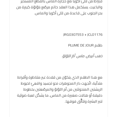
قيراط من لآلئ أكويا مع حجارة الماس بالقطع المستدير
والباغيت. يستكمل هذا العقد خاتم مرصّع بلؤلؤة كبيرة من
بحر الجنوب على قاعدة من لآلئ أكويا والماس.
JRG0307553 + JCL01176
طقم PLUME DE JOUR
ذهب أبيض. ماس. أمّ اللؤلؤ.
مع هذا الطقم الذي يتكوّن من قلادة غير متناظرة وأقراط
متدلّية، اتّجهت دار المجوهرات نحو تجسيد واقعيّ لخيوط
الريشتين المنحوتتين من أم اللؤلؤ والمرصّعتين بخطوط
دقيقة أو هالات صغيرة من الماس، ما يشكّل لعبة ضوئية
تنير البشرة وتتألٌّق فوقها.