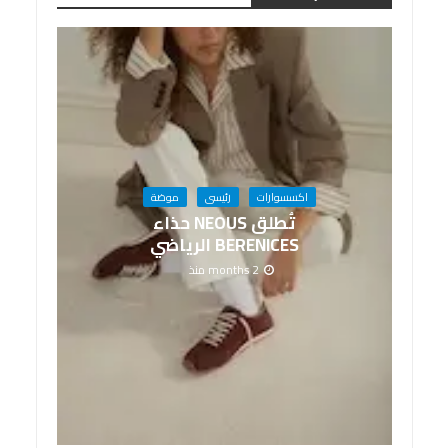
اكسسوارات
رئيسى
موضة
تُطلق NEOUS حذاء
BERENICES الرياضي
2 months منذ