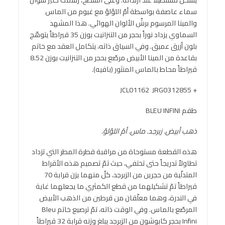
سماء عاصفة بواسطة أمّ اللؤلؤ مع غيوم من الماس
والمينا المرسوم برشّ الألوان الهوائي. هذا المشهد
السماوي يزداد نوراً بحجر من التنزانيت بوزن 35 قيراطاً يتوهّج
بلون أزرق عميق. وفي السياق ذاته، يتكامل العقد مع خاتم
بقاعدة من المينا الأبيض مرصّع بحجر من التنزانيت بوزن 8.52
قيراطاً محاط بالماس المنثور (بافيه).
+ JCL01162 JRG0312855
طقم BLEU INFINI
ذهب أبيض. زبرجد. ماس. أمّ اللؤلؤ.
هذه القطعة مستوحاة من مراقبة قطرة المطر التي تزداد
تطاولاً تدريجاً حتى تختفي، حيث تمّ تصميم هذه الأقراط
المتدلّية من حجرين من الزبرجد، كلّ منهما يزن قرابة 70
قيراطاً تمّ تشكيلهما من قطع الكمثري ما يجعلهما غاية
في الندرة، وهما معلّقان من قرطين من الذهب الأبيض
المرصّع بالماس. وفي الوقت ذاته، تمّ ترصيع خاتم Bleu
Infini بحجر كابوشون من الزبرجد يبلغ وزنه قرابة 32 قيراطاً