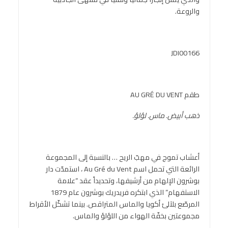
والروعة.
JDI00166
طقم AU GRÉ DU VENT
ذهب أبيض. ماس. لؤلؤ.
أعشاب تموج في مهبّ الريح … بالنسبة إلى المجموعة
الرائعة التي تحمل اسم Au Gré du Vent ، استمدّت دار
بوشرون الإلهام من أرشيفها، وتحديداً عقد “علامة
الاستفهام” الذي ابتكره فريدريك بوشرون عام 1879
المرصّع بلآلئ أكويا والماس المتراقص. بينما تشكّل الأقراط
مجموعتين بخفّة الهواء من اللؤلؤ والماس.