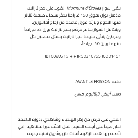
يلقي سوار
Murmure d’Étoiles
الضوء على حجر تنزانيت
مذهل بوزن يفوق 150 قيراطاً يذكّر بسماء صيفية تتناثر
فيها النجوم ويتربّع فوق قاعدة من زجاج أفانتورين.
ويتكامل السوار بخاتم مرصّع بحجر تنزانيت بوزن 52 قيراطاً
وقرطين يتدلّى منهما حجرا تنزانيت بشكل دمعتين كلّ
منهما بوزن 40 قيراطاً.
JBT0088516 + + JRG0310755 JCO01491
طقم AVANT LE FRISSON
ذهب أبيض. تايتانيوم. ماس.
انفخي على قرص من زهر الهندباء وشاهدي بذوره الناعمة
تطير بعيداً على أجنحة النسيم. لنقل الخفّة غير المتناهية التي
تتّصف بها هذه الزهرة، أتقنت دار بوشرون تقنية جديدة