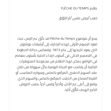
طقم FLÈCHE DU TEMPS
ذهب أبيض. ماس. أمّ اللؤلؤ.
يبدو أن موضوع Flèche du Temps قد حلّق عبر الزمن، حيث
تعود الرسوم الأولى لهذه الزخارف إلى أرشيفات بوشرون
التي يعود تاريخها إلى عام 1873. وتنعكس حداثة الخطوط
في التصميم الحالي في أسلوب ارتداء الحلية بأسلوب معاصر.
في الواقع، يمكن لهذا الطقم من مجموعة المجوهرات
الراقية أن يتناسب مع الحياة اليومية بكلّ سهولة من خلال
عقد السهم الذهبي المرصّع بالماس وسواره المناسب. أو
القرط المصاغ من الذهب المرصّع بالماس والسهم الذي
يرتفع إلى أعلى عبر الأذن. وأخيراً وليس آخراً، يصيب البروش
الكبير الهدف لتألّق أكيد.