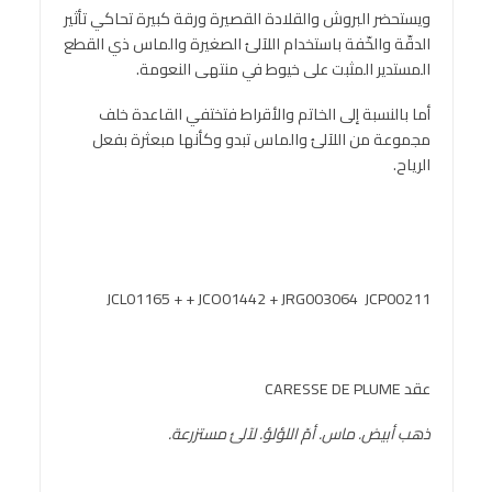
ويستحضر البروش والقلادة القصيرة ورقة كبيرة تحاكي تأثير
الدقّة والخّفة باستخدام اللآلئ الصغيرة والماس ذي القطع
المستدير المثبت على خيوط في منتهى النعومة.
أما بالنسبة إلى الخاتم والأقراط فتختفي القاعدة خلف
مجموعة من اللآلئ والماس تبدو وكأنها مبعثرة بفعل
الرياح.
JCL01165 + + JCO01442 + JRG003064 JCP00211
عقد CARESSE DE PLUME
ذهب أبيض. ماس. أمّ اللؤلؤ. لآلئ مستزرعة.