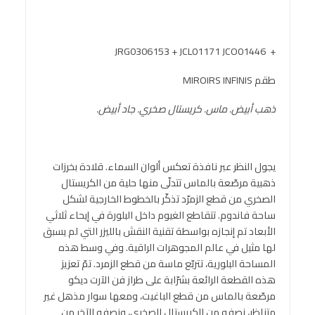
+ JRG0306153 + JCL01171 JCO01446
طقم MIROIRS INFINIS
ذهب أبيض. ماس. كريستال صخري. جاد أبيض.
يجول النظر عبر نافذة تعكس ألوان السماء. قلادة بخرزات
ذهبية مرصّعة بالماس تتدلّى منها حلية من الكريستال
الصخري من قطع الزمرّد تذكّر بالخطوط الخارجية لشكل
ساحة فاندوم. تتقاطع الغيوم داخل البلورة في إيحاء ثلاثي
الأبعاد تم إنجازه بواسطة تقنية النقش بالليزر التي لم يسبق
لها مثيل في عالم المجوهرات الراقية. وفي وسط هذه
المساحة البلورية، تتربّع ماسة من قطع الزمرد. تمّ تعزيز
هذه القطعة الرائعة بشرّابة على طراز فن الآرت ديكو
مرصّعة بالماس من قطع الباغيت، ومعها سوار مذهل غير
متناظر، نصفه من الكريستال الصخري، ونصفه الآخر من