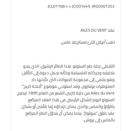
JCL01168 + + JCO01449 JRG0307252
عقد AILES DU VENT
ذهب أبيض. لآلئ مستزرعة. ماس.
التقطي رحلة طير السنونو. هذا الطائر الرشيق، الذي يبدو
بتحليقه وحركاته الانسيابية وكأنه يحمل دعوة إلى التأمّل،
وهو ينتمي إلى مجموعة الحيوانات التي خلّدتها دار
المجوهرات بوشرون. وقد استوحي موضوع “أجنحة الريح”
Ailes du Vent من حلية لتزيين الشعر من العام 1895، ليصبح
السنونو اليوم الشكل الرئيسي في هذا العقد المرصّع
باللؤلؤ والماس والذي يمكن ارتداؤه إما بلفّتين أو بشكل
عقد ضيّق “سوتوار”. بينما يمكن أن يتحوّل الطير المرصّع
بالماس إلى بروش.