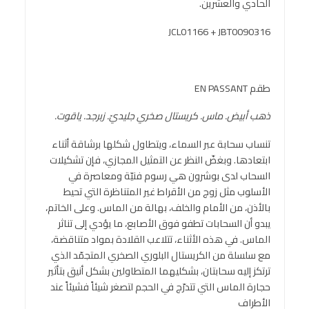
الحادي والعشرين.
JCL01166 + JBT0090316
طقم EN PASSANT
ذهب أبيض. ماس. كريستال صخري جليديّ. زبرجد. ياقوت.
تنساب سحابة عبر السماء، ويتطاول شكلها برشاقة أثناء
ابتعادها. وبغضّ النظر عن التمثيل المجازي، فإن تشكيلات
السحاب لدى بوشرون هي رسوم فنيّة ومعاصرة في
الأسلوب مثل زوج من الأقراط غير المتناظرة التي تحيط
بالأذن، من الأمام والخلف، بهالة من الماس. وعلى الخاتم،
يبدو أن السحابات تطفو فوق الأصابع، ما يؤدي إلى تناثر
الماس. في هذه الأثناء، تتلاعب القلادة بمواد متناقضة،
مع سلسلة من الكريستال البلوري الصخري المتجمّد الذي
ترتكز إليه سحابتان، بشكليهما المتطاولين بشكل أنيق بتأثير
حجارة الماس التي تتدرّج في الحجم لتصغر شيئاً فشيئاً عند
الأطراف