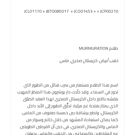
JCL01170 + JBT0085017 + JCO01453 + + JCP00210
طقم MURMURATION
ذهب أبيض. كريستال صخري. ماس.
اسم هذا الطقم مستعار من سرب هائل من الطيور التي
تدور في السماء. وقد خلّدت دار بوشرون هذا المنظر المهيب
بنقشه بالليزر داخل الكريستال الصخري لهذا العقد الضيّق
الذي يمتاز بفتحة غير مرئية. تحلٌّق الطيور إلى الأبد داخل
الكريستال، وتطير برشاقة بين خمسة صفوف من الماس.
كما يمكن استعادة المشهد من خلال خاتم وسوار من
الماس والكريستال الصخري، في حين أن القرطين الطويلين
غير المتناظرين والمصاغين من الذهب والماس يجعلان