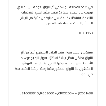
في هذه القطعة تتجسّد في أمّ اللؤلؤ نعومة الريشة التي
ترفرف في الضوء، حيث تمّ نحتها بدقّة لصنع التشذيبات
الناعمة، فتشكّلت قلادة هي عبارة عن دائرة من الريش
المتقزّح المحدّدة مفاصله بالماس.
JCL01159
يستكمل العقد سوار، بينما الخاتم المصنوع أيضاً من أمّ
اللؤلؤ، يحاكي شكل ريشة استقرّت فوق اليد بهدوء. أما
الأقراط فتنير الوجه بضوئها النقي، بينما يشبه البروش
المشغول بأمّ اللؤلؤ المحفور بدقّة رحلة الريشة المتصاعدة
في الهواء.
JBT0083916 JRG03060 + JCP00206 + + JCO01438