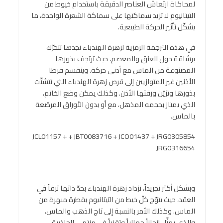
لمحاكاة ارتعاش العناصر الدقيقة باستخدام خيوط من
التيتانيوم لا تزيد سماكتها على سماكة الشعرة الواحدة، ما
يشكّل تأثير الحركة الطبيعية.
في هذه الترجمة الرمزية لزهرة الهندباء نجدها تتحرّك
برشاقة حول العنق والمعصم، حيث ترتجف بذورها
المصنوعة من الماس مع أدنى حركة. وينقسم قرطا
الأذنين غير المتوازيين إلى قرص زهرة الهندباء التي تتشتّت
بذورها وتزيّن ورقتها الأذن. وكذلك يمكن وضع الخاتم،
الذي يمتاز بحجمه المذهل، مع أو بدون الأوراق المرصّعة
بالماس.
JCL01157 + + JBT0083716 + JCO01437 + JRG0305854
JRG0316654
وبشكل أكثر تجريداً، تزداد زهرة الهندباء بحدّ ذاتها ترفاً في
العقد، حيث يتوّج كلّ خيط من التيتانيوم بقطرة مبهرة من
الماس. وكذلك الأمر بالنسبة إلى تاج الذهب والماس،
والذي يمثّل إنجازاً جمالياً وتقنياً في منتهى الجاذبية