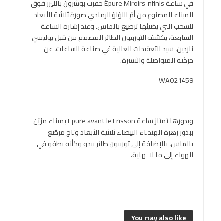
في ساعة Épure Miroirs Infinis حفرت بوشرون بالليزر فوق
الميناء المصنوع من أمّ اللؤلؤ الرمادي صورة ثلاثية الأبعاد
للسحب التي يضيئها ترصيع بالماس. وعند إشارة الساعة
السابعة، يكشف التوربيون الطائر المصمم من قبل يوليسي
ناردين، سيد التعقيدات العالية في صناعة الساعات، عن
حركته المتواصلة والآسرة.
WA021459
وبدورها تمتاز ساعة Epure avant le Frisson بميناء مزيّن
ببذور زهرة الهندباء البيضاء ثلاثية الأبعاد وتاج مرصّع
بالماس، بالإضافة إلى توربيون طائر يبدو وكأنه يطفو في
الهواء إلى ما لا نهاية.
You may also like