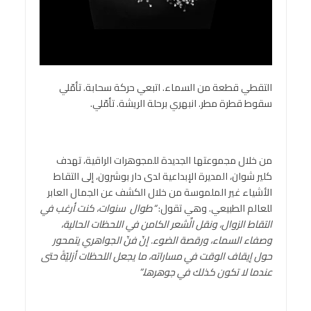
التقطي قطعة من السماء. اتبعي حركة سحابة. تأمّلي
سقوط قطرة مطر. انبهري برحلة الريشة. تأمّلي.
من خلال مجموعتها الجديدة للمجوهرات الراقية، تهدف
كلير شوان، المديرة الإبداعية لدى دار بوشرون، إلى التقاط
الأشياء غير الملموسة من خلال الكشف عن الجمال العابر
للعالم الطبيعي. وهي تقول:
“طوال سنوات، كنت أرغب في
التقاط الزوال، ونقل الِّشعر الكامن في اللحظات الحالية،
وصفاء السماء، ورقصة الضوء. إنّ فنّ الجواهري يتمحور
حول إيقاف الوقت في مساراته، ما يجعل اللحظات أزليّةً حتى
عندما لا تكون كذلك في جوهرها.”