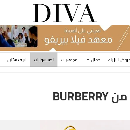
روض الازياء
جمال
مجوهرات
اكسسوارات
لايف ستايل
BURB