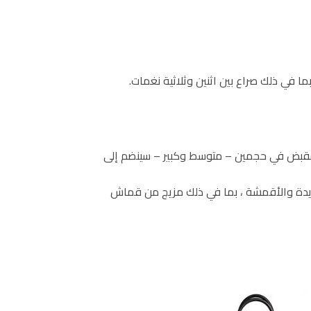
 في ذلك صراع بين اثنين وثلاثية نغمات.
قبض في حجمين – متوسط وكبير – سينضم إلى
ديدة والأقمشة ، بما في ذلك مزيج من قماش