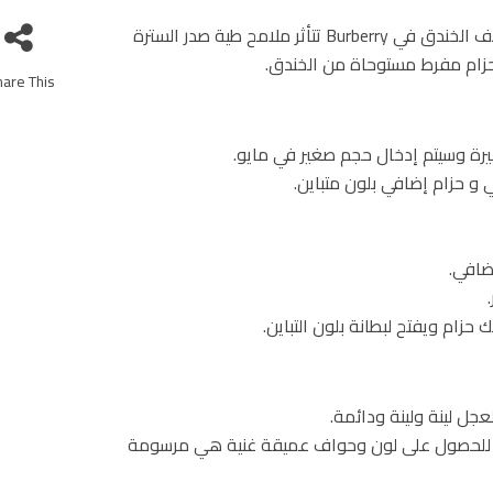
يتم تحديد شكل الحقيبة من خلال العناصر الرئيسية من معاطف الخندق في Burberry تتأثر ملامح طية صدر السترة
are This!
رة وسيتم إدخال حجم صغير في مايو.
 حزام إضافي بلون متباين.
ضافي.
حزام ويفتح لبطانة بلون التباين.
ل لينة ولينة ودائمة.
ا للحصول على لون وحواف عميقة غنية هي مرسومة