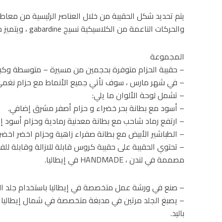
والحركات الناعمة من الكلاسيكية نسيج gabardine ، ويتميز حزام مفرط مستوحاة من الخندق.
المجموعة
– حقيبة الحزام متوفرة بحجمين من مسيرة – متوسطة وكبي
– في شهر مارس ، سوف تأتي جميع الأنماط مع حزام نغمي و
– تشمل لوحة الألوان ما يلي:
– أسود مع بطانة بحر خضراء و حزام أصفر مشرق إضافي.
– ارتفع رماد شاحب مع بطانة معدنية رمادية وحزام أسود إ
– الطباشير الأبيض مع بطانة صفراء زاهية وحزام اخضر اخضر.
– تحتوي الحقيبة على حقيبة كروس قابلة للازالة وقابلة للفك 
مصممة في لندن ، HANDMADE في إيطاليا.
– صنع في ورشة عمل متخصصة في إيطاليا باستخدام جلد العج
– يصبغ الجلد مرتين في مدبغة متخصصة في شمال إيطالي
باليد.