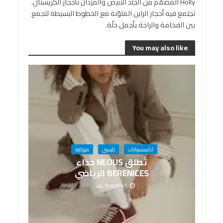
Holly المصمّم من الجلد الأبيض والمزدان بأحجار الكريستال.
تجتمع فيه أحجار الراين الملوّنة مع الخطوط البسيطة لتجمع
بين الفخامة والراحة بأجمل حلّة.
You may also like
اكسسوارات
رئيسى
موضة
تُطلق NEOUS حذاء
BERENICES الرياضي
1 month منذ