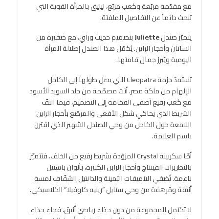
مع مقدّمة مربّعة وكعب مربّع، ليليق بالمرأة القوية التي
تبحث دائماً عن التفاصيل الملفتة.
يتميّز صندل
Juliette
بتصميم حديث وراقٍ، مع ضفيرة من
الساتان وأحجار الراين. يُكمّل هذا الصندل إطلالة المرأة
اليومية ويُبرز جمال قامتها.
تستمدّ جزمة Cleopatra التي يصل طولها إلى الكاحل
الإلهام من ملكة مصر. أتت مصمّمة من جلد السويد الأسود
مع كعب رفيع أضفى الفخامة إلى التصميم، فيما التفّ
الشريط الذي يحاكي شكل الأفعى والمرصّع بأحجار الراين
اللامعة حول الكاحل من وحي الصندل الشهير الذي اقترن
باسم العلامة.
أمّا سكربينة Crystal المزوّدة بشريط رفيع من الخلف، فتتميّز
بالتطريزات الفينتاج وأحجار الراين الكبيرة، بألوان باستيل
ناعمة. تُضفي التنميقات الثمينة والدانتيل الشفّاف لمسة
أنيقة ومُرهفة من وحي ستايل “رينيه كاوفيلا” الكلاسيكي.
لا تكتمل المجموعة من دون حذاء رياضي أنيق، فجاء حذاء