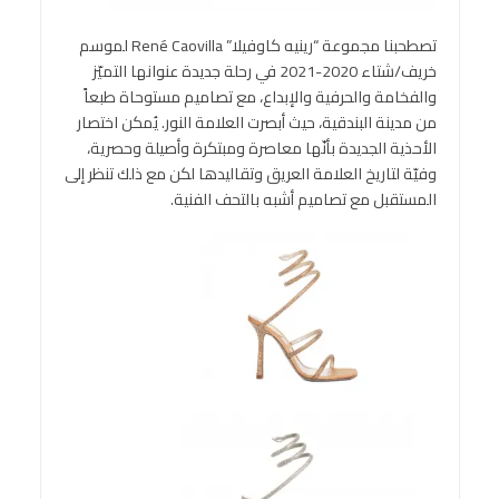
تصطحبنا مجموعة “رينيه كاوفيلا” René Caovilla لموسم
خريف/شتاء 2020-2021 في رحلة جديدة عنوانها التميّز
والفخامة والحرفية والإبداع، مع تصاميم مستوحاة طبعاً
من مدينة البندقية، حيث أبصرت العلامة النور. يُمكن اختصار
الأحذية الجديدة بأنّها معاصرة ومبتكرة وأصيلة وحصرية،
وفيّة لتاريخ العلامة العريق وتقاليدها لكن مع ذلك تنظر إلى
المستقبل مع تصاميم أشبه بالتحف الفنية.