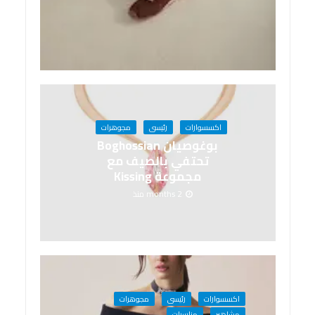
اكسسوارات
رئيسى
مجوهرات
بوغوصيان Boghossian
تحتفي بالصيف مع
مجموعة Kissing
2 months منذ
اكسسوارات
رئيسى
مجوهرات
مشاهير
مناسبات