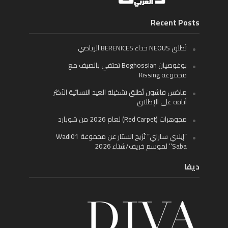
Recent Posts
تُطلق NEOUS حذاء BERENICES الرياضي
بوغوصيان Boghossian تحتفي بالصيف مع
مجموعة Kissing
ماكس فاشون تُطلق تشكيلة العيد النسائية الأكثر
أناقة على الإطلاق
مجوهرات (Red Carpet) لعام 2026 من شوبارد
“إيلاي ساراي” تُزيح الستار عن مجموعة Wadi01
‘Saba’ لموسم خريف/شتاء 2026
ديفا