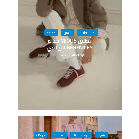
اكسسوارات
رئيسى
موضة
تُطلق NEOUS حذاء
BERENICES الرياضي
1 month منذ
رئيسى
عروض الازياء
مناسبات
موضة