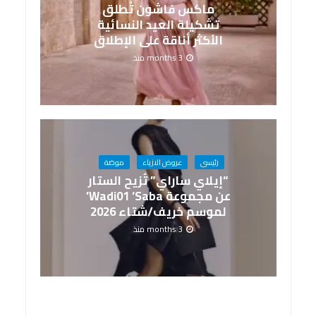
ماكس فاشون تُطلق
تشكيلة العيد النسائية
الأكثر أناقة على الإطلاق
3 months منذ
رئيسى
عروض الازياء
موضة
“إيلاي ساراي” تُزيح الستار
عن مجموعة Wadi01 ‘Saba’
لموسم خريف/شتاء 2026
3 months منذ