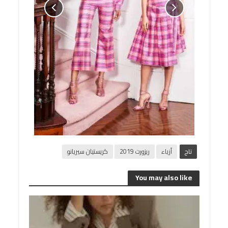
تاج
أزياء
ريزورت 2019
كريستيان سيريانو
You may also like