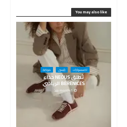
You may also like
اكسسوارات
رئيسى
موضة
تُطلق NEOUS حذاء
BERENICES الرياضي
1 month منذ