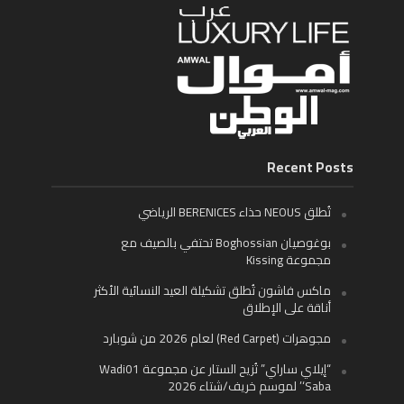
Recent Posts
تُطلق NEOUS حذاء BERENICES الرياضي
بوغوصيان Boghossian تحتفي بالصيف مع
مجموعة Kissing
ماكس فاشون تُطلق تشكيلة العيد النسائية الأكثر
أناقة على الإطلاق
مجوهرات (Red Carpet) لعام 2026 من شوبارد
“إيلاي ساراي” تُزيح الستار عن مجموعة Wadi01
‘Saba’ لموسم خريف/شتاء 2026