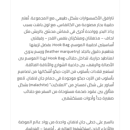
تترافق الأكسسوارات بشكل طبيعي مع المجموعة. تُعتبر
حقيبة بحار مصنوعة من الكانفاس، مع لون باهت بسبب
رذاذ البحر، وواحدة أخرى في قماش محشي بالريش مثل
لحاف – مذهلتان ومبتكرتان بنفس القدر – رفيقتين
أساسيتين لحقيبة الموسم، Hook Bag. بفضل تزيينها
بتطعيم دقيق بالجلد (leather marquetry) ورسم يدوي
لمناطيد حرارية، تتداخل حقائب Hook Bag لهذا الموسم بين
الأصالة والرهف، بين جاذبية الشوارع والأناقة الفائقة.
تستعير قلادات بأسلوب فن الآرت ديكو أشكالها من تصاميم
بأسلوب فن الآرت ديكو موجودة في حمام جان لانفان. تلمع
أساور على شكل تمساح من “الملاكيت” (malachite) بشكل
متألق بين عقود ضخمة مستوحاة من السفر مع حقائب
صغيرة جداً وأدوات مستكشفين.
بالسير على خطى جان لانفان، واحدة من رواد عالم الموضة
والأزياء الذين استكشفوا العالم في أيامها – البندقية،