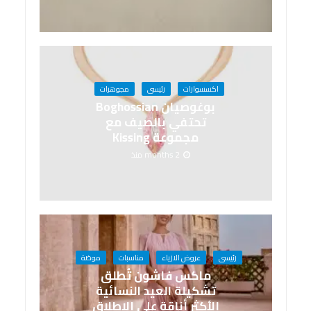
اكسسوارات
رئيسى
مجوهرات
بوغوصيان Boghossian
تحتفي بالصيف مع
مجموعة Kissing
2 months منذ
رئيسى
عروض الازياء
مناسبات
موضة
ماكس فاشون تُطلق
تشكيلة العيد النسائية
الأكثر أناقة على الإطلاق