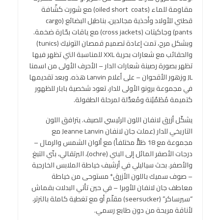
مقاومة للماء (oiled short coats) مع شورت كشّافة
قطني للأولاد وأحذية مجالدين، بناطيل البضائع (cargo
pants) وجاكيتات (cross jackets) مع ياقات بحّارة ضخمة.
وبشكل مرح، تمت إعادة تصميم قمصان التونيك (tunics)
والحقائب مع شعارات بحرية XXL للمناسبة التي تظهر فيها
تظهر بصورة رصينة شعارات الدار – الأحرف الأولى من اسمنا
JL وزهور الأقحوان – على أعلام Lanvin هذه. وبعد تقديمها
في مجموعة برونو الأولى للدار، تعود شخصية بابار للظهور
كتميمة مُطَمْئِنة ومُعدَّلة لمرحلة الطفولة.
يشكّل أزرق لانفان اللون الرئيسي للصيف. يترافق اللون
التاريخي للدار (عملت جان لانفان Jeanne Lanvin مع
مجموعة مع 18 ظلاًّ مختلفاً) مع ألوان الشمس والرمال –
درجات الأصفر المائل إلى البني (ochre)، البرتقالي، بنّي التبغ
والأصفر. بحث سياليلي في أرشيف خياطة الملابس الخارجية
– صوف سميك باللون الأزرق* مستوحى من خياطة
معاطف جان لانفان للأوبرا – في حين تأتي البدلات بقماش
“سيرساكر” (seersucker) مقلّم أو مع تغطية كاملة بالترتر،
لأناقة مريحة من دون طابع رسمي.