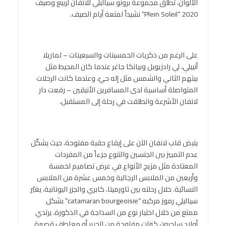
الألوان، تطلق مجموعة برونو سياليلي للانفان لربيع وصيف
2020 “Plein Soleil” نشيداً لمتعة أيام الصيف.
على الرغم من ذكريات الخمسينات والسبعينات – لماريلا
أنييلي، لي رادزيويل وبيانكا جاغر عندما كان المحيط مثل
بيتهم الثاني والشمس مثل إله حيّ، وعندما كانت الرحلات
المتواصلة أساسية لدى المسافرين الأنيقين – رفعت دار
لانفان الأشرعة وانطلقت في رحلة إلى المستقبل.
ينبض قلب لانفان الآن على إيقاع حقبة مفتوحة، حيث يشكّل
عدم التمييز بين الجنسين والتنوع جزءاً من المفردات
المعتادة مثل مزيج الأنواع في عرض تصاميم لخمسة
وأربعين من الملابس الرجالية وخمس عشرة من الملابس
النسائية. خلال رحلته بين تاورمينا، كابري والجزر اليونانية، يغيّر
سياليلي رموز مركبه “catamaran bourgeoisie” بشكل
ممتع من خلال اختيار نوع من السذاجة في الذكورة. يرتدي
أولاد ساحرون كنزات مفتوحة من الحرير أو معاطف قصيرة