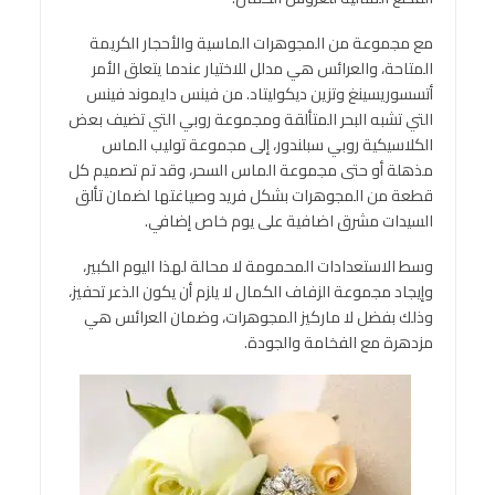
مع مجموعة من المجوهرات الماسية والأحجار الكريمة
المتاحة، والعرائس هي مدلل للاختيار عندما يتعلق الأمر
أتسسوريسينغ وتزين ديكوليتاد. من فينس دايموند فينس
التي تشبه البحر المتألقة ومجموعة روبي التي تضيف بعض
الكلاسيكية روبي سبلندور، إلى مجموعة توليب الماس
مذهلة أو حتى مجموعة الماس السحر، وقد تم تصميم كل
قطعة من المجوهرات بشكل فريد وصياغتها لضمان تألق
السيدات مشرق اضافية على يوم خاص إضافي.
وسط الاستعدادات المحمومة لا محالة لهذا اليوم الكبير،
وإيجاد مجموعة الزفاف الكمال لا يلزم أن يكون الذعر تحفيز،
وذلك بفضل لا ماركيز المجوهرات، وضمان العرائس هي
مزدهرة مع الفخامة والجودة.