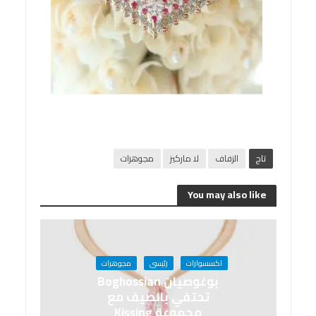
تاج
الزفاف
لا ماركيز
مجوهرات
You may also like
اكسسوارات
رئيسى
مجوهرات
بوغوصيان Boghossian
تحتفي بالصيف مع
مجموعة Kissing