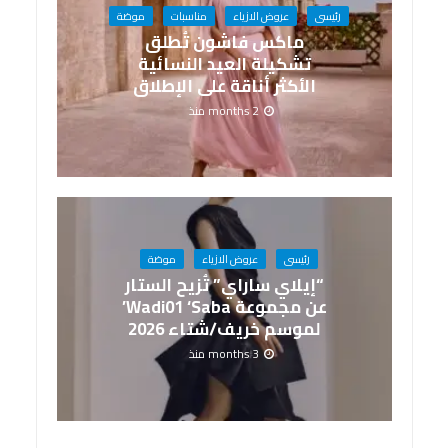
رئيسى
عروض الازياء
مناسبات
موضة
ماكس فاشون تُطلق
تشكيلة العيد النسائية
الأكثر أناقة على الإطلاق
2 months منذ
رئيسى
عروض الازياء
موضة
“إيلاي ساراي” تُزيح الستار
عن مجموعة Wadi01 ‘Saba’
لموسم خريف/شتاء 2026
3 months منذ