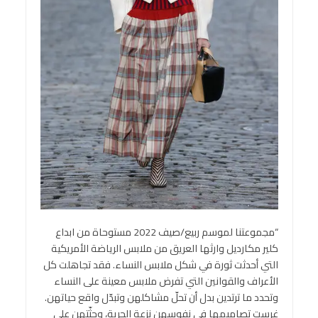
“مجموعتنا لموسم ربيع/صيف 2022 مستوحاة من ابداع
كلير مكارديل وارثها العريق من ملابس الرياضة الأمريكية
التي أحدثت ثورة في شكل ملابس النساء. فقد تجاهلت كل
الأعراف والقوانين التي تفرض ملابس معينة على النساء
وتحدد ما ترتدين بدل أن تحلّ مشاكلهن وتبدّل واقع حياتهن.
غرست تصاميمها في نفوسهن نزعة الحرية، وحثّتهن على