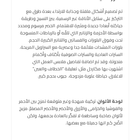
تم تصميم أشكال ملفتة وجذابة للارتداء بعدة طرق مع
التركيز على ستايل الأناقة غير الرسمية. يبرز النسيج وطريقة
حياكته أبعادا جديدة ومثيرة للاهتمام. الخصر مرسوم ومحدد
بواسطة الأحزمة والزنانير التي تلفّه أو بالرباطات المنسوجة
تحت وفوق البلوزات والفساتين والتنانير الكبيرة الحجم.
بلوزات المشدات ملائمة جدا وعصرية مع السراويل المريحة.
السترات العادية والسترات الصوفية بأكتاف وأكمام
منحوتة. وقد تم اضافة تفاصيل ملابس العمل التي
اشتهرت بها مكاردل مثل: تعليقة “الخطاف والعين”
للاغلاق، خياطة علوية مزدوجة، جيوب بحجم كبير.
لوحة الألوان
: تركيبة مبهجة وغير متوقعة تمزج بين الأحمر
والفوشيا والخزامى والأزرق والأخضر والأخضر المصفرّ. مزيج
لألوان صاخبة وساطعة لا تفكّر بالعادة بجمعها، ولكن
اتضّح كم انها جميلة مع بعضها.