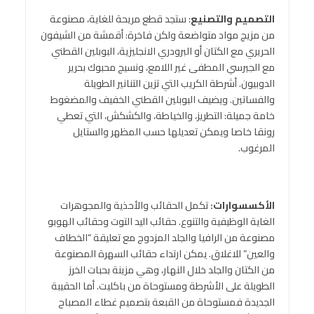
التصميم والتصنيع
: ستجد قطع مريحة للغاية، مصنوعة
من مزيج مواد متواضعة ولكن فاخرة: أقمشة من الشيفون
الحريري مع الكتان أو البرودري الانجليزية، البوبلين القطني
مع الجيرسي المطفى غير اللامع، ونسيج محبوك بحرير
الدوبيون. أشرطة الكريب التي تزين التنانير الطويلة
والفساتين. ويضيف البوبلين القطني الخفيف والمضغوط
خامة جميلة: التطريز، والخياطة، والكشكش، التي تعطي
رونقا خاصا ويمكن تعديلها حسب المظهر والستايل
المرغوب.
الأكسسوارات:
تكمل الحقائب والأحذية والمجوهرات
الغاية الوظيفية والتنوع. حقائب اليد التوت وحقائب الهوبو
مصنوعة من الرافيا والجلد المزدوج مع تعليقة “الخطاف
والعين” للاغلاق. يمكن ارتداء حقائب السهرة المصنوعة
من الكتان والجلد خلال النهار، وهي مزينة بحبات الخرز
الطويلة على الأشرطة ومستوحاة من باكليت. أما الحقيبة
الجديدة فمستوحاة من القبعة بتصميم غطاء المصباح