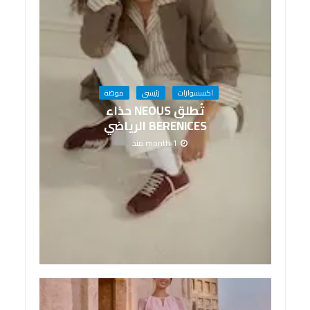
اكسسوارات
رئيسى
موضة
تُطلق NEOUS حذاء
BERENICES الرياضي
1 month منذ