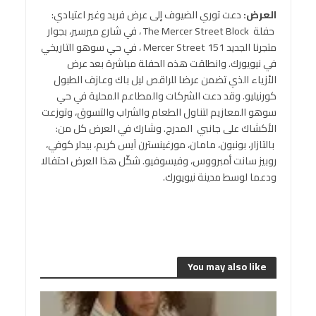
العرض:
دعت توري الضيوف إلى عرض فريد وغير اعتيادي:
حفلة The Mercer Street Block ، في شارع ميرسير، بجوار
متجرنا الجديد 151 Mercer Street ، في حي سوهو التاريخي
في نيويورك. وانطلقت هذه الحفلة مباشرة بعد عرض
الأزياء الذي تضمن عرضا للراقص ليل باك وعازف الطبول
كورنيليو. وقد دعت الشركات والمطاعم المحلية في حي
سوهو المعازيم لتناول الطعام والشراب والتسوق، وتوزعت
الأكشاك على جانبي المدرج. وشارك في العرض كل من:
بالتازار، بونبون، مامان، مورغينسترن آيس كريم، بيدلر كوفي،
روبيز سانت أمبرووس، وفيسوفيو. شكّل هذا العرض احتفالا
ودعما لوسط مدينة نيويورك.
You may also like