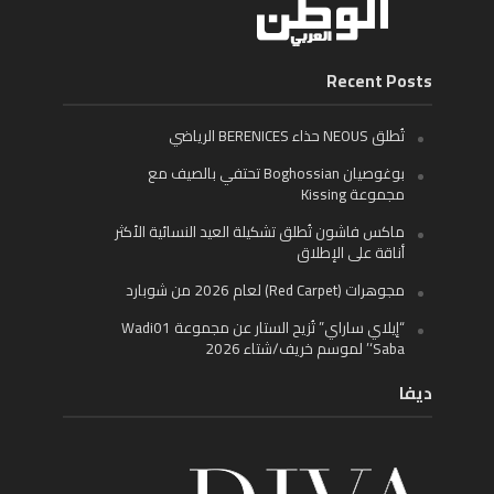
Recent Posts
تُطلق NEOUS حذاء BERENICES الرياضي
بوغوصيان Boghossian تحتفي بالصيف مع
مجموعة Kissing
ماكس فاشون تُطلق تشكيلة العيد النسائية الأكثر
أناقة على الإطلاق
مجوهرات (Red Carpet) لعام 2026 من شوبارد
“إيلاي ساراي” تُزيح الستار عن مجموعة Wadi01
‘Saba’ لموسم خريف/شتاء 2026
ديفا