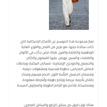
تعبرّ مجموعة هذا الموسم عن الأفكار الراديكالية التي
كانت سائدة حينها، مع مزيج من التفنن والتنوع، الغاية
الوظيفية والنزاهة والفرح. هناك تباين جذّاب في الألوان
والنقشات والنسيج. يهيمن عليها الشيفون والكتان
والجيرسي والبرودري الإنجليزية ؛ فساتين البيكنيك ورباطات
قماش المدراس، خطوط هندسية ومشغولات حرفية،
وقمصان الجيرسي القلّابة اللون. الخصر مرسوم ومحدّد
باتقان بأحزمة عريضة وزنانير طويلة وأشرطة معقودة
ومتماسكة، تتناغم مع التنانير الطويلة والسراويل المريحة.
هناك توتر دقيق بين ستايل الريترو والستايل العصري.