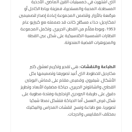
التي اشتهرت في خمسينيات القرن الماضي. الأحذية
المسطحة، المدببة والمستديرة، فمزينة برباط الكاحل أو
مرصّعة بالأزرار. وتتضمن المجموعة إعادة إصدار لتصميمين
لمكارديل: حذاء مسطّح كانت قد صممته مع كبيزيو عام
1953، وبوط مقلّم من القطن الحريري. وتكمل المجموعة
النظارات الشمسية الكلاسيكية على شكل عين القطة
والمجوهرات الفضية المنحوتة.
الطباعة والنقشات:
هي تقدير وتكريم لعشق كلير
مكارديل للخطوط، التي أعيد تصورها وتصميمها بكل
الأشكال. شيفرون، وقميص مقلم على قماش البوبلين
القطني والشانتونج الحريري، حياكة مضفرة الأبعاد وتطريز
دقيق على طريقة البرودري الإنجليزية وفتحة مطوية على
شكل قرص العسل. أما الحياكة فتشكل نمطا شبكيا
تصويريا، مع طباعة ونسج لنقشات المدراس والبيكنيك
بمختلف المقاييس والدرجات.