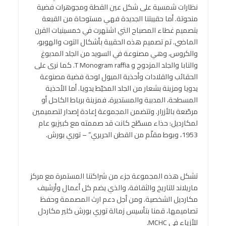
نظارات شمسية على شكل عين القطة ومجوهرات فضية
منحوتة. أما حقيبتنا الجديدة فهي مستوحاة من القبعة
بتصميم غطاء المصباح التي اشتهرت في خمسينيات القرن
الماضي. تم تصميم هذه الحقيبة بأشكال التوت والهوبو،
والكروس، وهي مصنوعة في السويد من الجلد المدبوغ
والنابا والجلد المزدوج و T Monogram raffia. كما نرى على
الحقائب والقلادات وأحذية الميول لوحة فضية مصنوعة
يدويا ومزينة بشعار من الجلد المخيّط يدويا. أما الأحذية
المسطحة، المدببة والمستديرة، فمزينة برباط الكاحل أو
مرصّعة بالأزرار. وتتضمن المجموعة إعادة إصدار لتصميمين
لمكارديل: حذاء مسطّح كانت قد صممته مع كبيزيو عام
1953، وبوط مقلّم من القطن الحريري” – توري بورش.
تشكل هذه المجموعة جزء من شراكتنا المستمرة مع مركز
ماريلاند للتاريخ والثقافة، والذي يضم كل أعمال وأرشيف
مكارديل الشخصية. ومن أجل دعم ارث المصممة وحفظ
تصاميمها، قمنا بتأسيس زمالة توري بورش كلير مكاردل
للأزياء في MCHC.