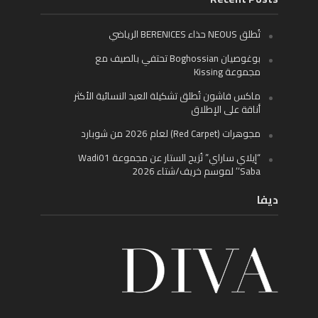
تُطلق NEOUS حذاء BERENICES الرياضي
بوغوصيان Boghossian تحتفي بالصيف مع
مجموعة Kissing
ماكس فاشون تُطلق تشكيلة العيد النسائية الأكثر
أناقة على الإطلاق
مجوهرات (Red Carpet) لعام 2026 من شوبارد
“إيلاي ساراي” تُزيح الستار عن مجموعة Wadi01
‘Saba’ لموسم خريف/شتاء 2026
ديفا