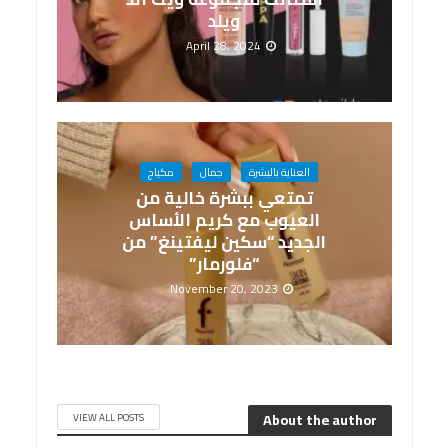
ويلد
April 28, 2024
العناية بالبشرة
جمال
مكياج
تمتعي ببشرة خالية من
العيوب مع كريم الأساس
الجديد “سكين ليفتينغ” من
“فلورمار”
November 20, 2023
About the author
VIEW ALL POSTS