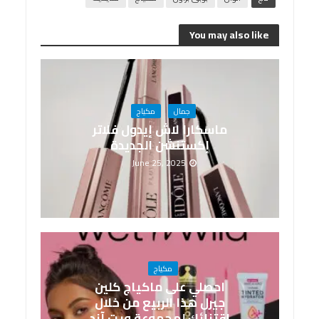
You may also like
جمال
مكياج
ماسكارا لاش إيدول فلاتر
إكستنشن الجديدة
June 25, 2025
مكياج
احصلي على ماكياج كلين
جيرل هذا الربيع من خلال
اقتنائك لمجموعة ويت آند