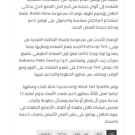
للشفاه إلى ألوان جديدة من لاينر الجل اللامع الذي يحاكي
الظلال إويدوم طويلا، توفر لك مجموعة Bobbi Glow متعة
استخدام الماكياج بسلاسة والحصول على توهج ناعم
وبداية جديدة للفصل الجديد.
الإصدار الأحدث من مجموعة إكسترا الفائقة التغذية من
بوبي. Extra Lip Tint الجديد ينعم الشفاه ويطريها بينما
يمنحها لونا ورديا خالصا ليعزز لون الشفاه الطبيعي. مشبع
بمركب زيت الزيتون وفيتامين E وC و Babassu Palm Seed
Oil، يعمل Extra Lip Tint على تنعيم الشفاه على الفور ومع
الوقت ويخفف من مظهر الخطوط والتجاعيد فيها.
يوفر Long-Wear Gel Sparkle تحديدا قابلا للبناء ومظهرا
دراميا لعين تتلألأ بمظهر ناعم متعدد الأبعاد يدوم لغاية 12
ساعة بدون أن يتلطخ أو يتكسر ويشكل خطوطا وثنيات.
تغمس فرشاة ظلال نظيفة أو أطراف الأصابع النظيفة في
عبوة الظلال. يوضع على جفن العين الأسفل بضربات ناعمة
ماسحة.
تاج
الوان
بوبى براون
مكياج
هايلايت