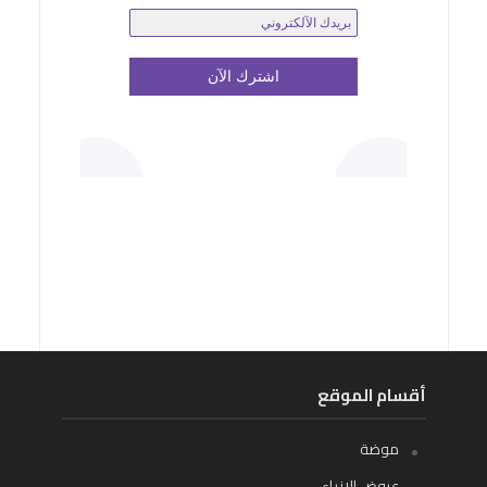
أقسام الموقع
موضة
عروض الازياء