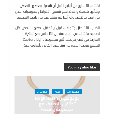
تكشف الأساور عن أنيابها قبل أن تلتصق ببعضها البعض
وكأنّها قطعة واحدة. يحلو تنسيق الأقراط ومجوهرات الأذن
في لعبة مرهفة، ولو أنّها غير متشابهة من ناحية التصميم.
تتضارب الأشكال وتتجاذب، قبل أن تُكمّل بعضها البعض. كل
تصميم يكشف عن الجلد، فيتباين الألماس مع البشرة
العارية في تعبير مرهف. تُتيح مجموعة Capture Light
للجميع فرصة التعبير عن ستايلهم الخاص بأسلوب مميّز.
You may also like
اكسسوارات
رئيسى
مجوهرات
بوغوصيان Boghossian
تحتفي بالصيف مع
مجموعة Kissing