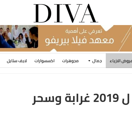
روض الازياء
جمال
مجوهرات
اكسسوارات
لايف ستايل
مجموعة Gucci Cruise ل 2019 غرابة وسحر