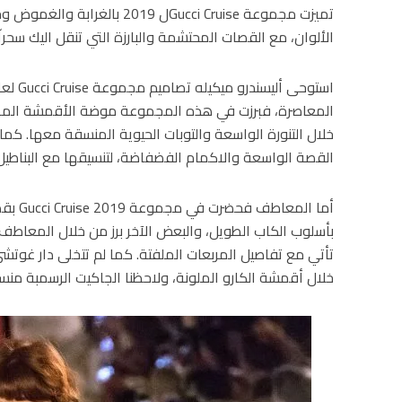
تميزت مجموعة Gucci Cruiseل 019
الألوان، مع القصات المحتشمة والبارزة التي تنقل اليك سح
المعاصرة، فبرزت في هذه المجموعة موضة الأقمشة المطبع
خلال التنورة الواسعة والتوبات الحيوية المنسقة معها. كم
القصة الواسعة والاكمام الفضفاضة، لتنسيقها مع البناطيل
أما ال
بأسلوب الكاب الطويل، والبعض الآخر برز من خلال المعاطف 
تأتي مع تفاصيل المربعات الملفتة. كما لم تتخلى دار غوتش
خلال أقمشة الكارو الملونة، ولاحظنا الجاكيت الرسمبة منس