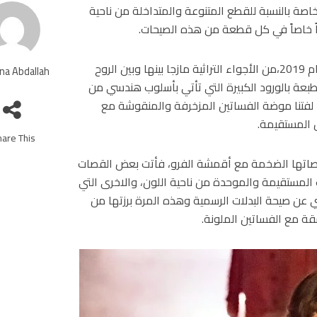
2 بالغرابة والغموض وخاصة بالنسبة للقطع المتنوعة والمتداخلة من ناحية
راّ خاصاً في كل قطعة من هذه الصيحات.
استوحى أليسندرو ميكيله تصاميم مجموعة Gucci Cruise لعام 2019،من الأجواء التراثية مازجا بينها وبين الروح
na Abdallah
ة بالورود الكبيرة التي تأتي بأسلوب هندسي من
ا لفتنا موضة الفساتين المزخرفة والمنقوشة مع
 المستقيمة.
are This!
معاطف فحضرت في مجموعة Gucci Cruise 2019 بقصاتها الضخمة مع أقمشة الفرو، فأتت بعض القصات
المستقيمة والموحدة من ناحية اللون، والاخرى التي
ي عن صيحة البدلات الرسمية وهذه المرة برزتها من
قة مع الفساتين الملونة.