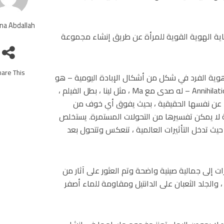
na Abdallah
عاية الهوية القوية للمرأة عن طريق إنشاء مجموعة
are This!
 هوية الفرد في شكل من أشكال الإبادة اليومية – هو
في صميم المجموعة. فيلم الخيال العلمي بهذا الاسم – Annihilation – له صدى مع Ma ، مثل لينا ، بطل الفيلم ،
 عن نفسها الحقيقية ، بحيث يفوق أي خوف من
غريب. تجري أحداث الفيلم في The Shimmer ، بيئة لا يمكن تفسيرها من التحولات المستمرة. يستخلص
حيث تدخل التأثيرات العالمية ، تنعكس وتتحول بعد
لتحول في التأثيرات إلى جمالية صينية واضحة وتم العثور على آثار من
والجلد الثعبان على الدانتيل ومقاومة للماء أصفر