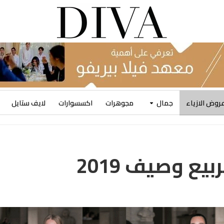
روض الازياء
جمال
مجوهرات
اكسسوارات
لايف ستايل