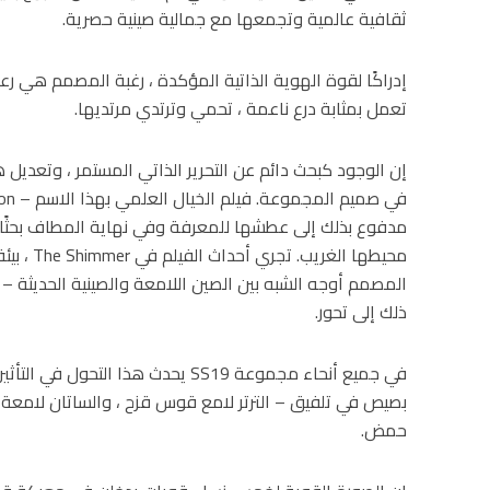
ثقافية عالمية وتجمعها مع جمالية صينية حصرية.
إدراكًا لقوة الهوية الذاتية المؤكدة ، رغبة المصمم هي ر
تعمل بمثابة درع ناعمة ، تحمي وترتدي مرتديها.
إن الوجود كبحث دائم عن التحرير الذاتي المستمر ، وتعديل
مدفوع بذلك إلى عطشها للمعرفة وفي نهاية المطاف بحثًا
محيطها ال
المصمم أوجه الشبه بين الصين اللامعة والصينية الحديثة – 
ذلك إلى تحور.
في جميع أنحاء مجموعة SS19 يحدث هذا ا
بصيص في تلفيق – الترتر لامع قوس قزح ، والساتان لامعة ، 
حمض.