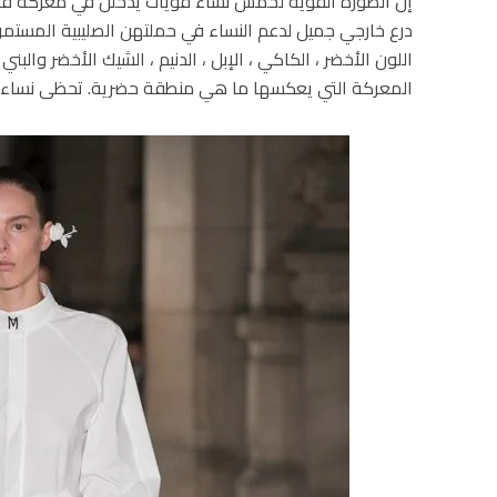
إن الصورة القوية لخمس نساء قويات يدخلن في معركة قد ل
درع خارجي جميل لدعم النساء في حملتهن الصليبية المست
اللون الأخضر ، الكاكي ، الإبل ، الدنيم ، الشيك الأخضر والبن
المعركة التي يعكسها ما هي منطقة حضرية. تحظى نساءها ب