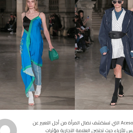
اكتشف مجموعة MASHAMA لربيع وصيف 2019 201 من Aceso التي تستكشف نضال المرأة من أجل التعبير عن
س للأزياء حيث تحتضن العلامة التجارية مؤثرات