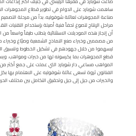
صاغت شوبارد في مقرها الرئيسي في جنيف أكثر إبداعات المج
ساهمت شوبارد على الدوام في تطوير قطاع المجوهرات الفا
صناعة المجوهرات لعائلة شوفوليه. بدأ من مرحلة التصميم 
مراحل الإنتاج لتصوغ تحفاً فنية أصيلة بإستخدام التقنيات التق
أن إنجاز هذه الموديلات الاستثنائية يتطلب طيفاً واسعاً م
من مصممين وخبراء صنع النماذج الشمعية وصيّاغ وخبراء م
ليسهموا من خلال جهودهم في تشكيل الخطوط وتنسيق الأحج
قطع المجوهرات بما يكرسونه لها من خبرات ومواهب. ويس
الفنانون ثروة تسعى عائلة شوفوليه على الاهتمام بها بكل ع
والخبرات من جيل إلى جيل وتحقيق التكامل بين مختلف الحرف