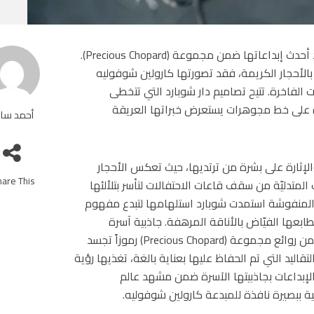
ضمن إطار فعاليات ‘أسبوع الموضة في باريس’ تقدم شوبارد أحدث إبداعاتها ضمن مجموعة (Precious Chopard).
الأحجار الكريمة، فقد تصورتها كارولين شوفوليه
الفاخرة. تتيح تصاميم دار شوبارد التي تتخطى
زة على خط مجوهرات يستعرض خبراتها العريقة
أحمد سا
لإثارة على بشرة من ترتديها، حيث تعكس الأحجار
are This!
المتدليّة من سقف قاعات الاحتفالات لتأسر بتلألئها
ن المنفوشة استمدت شوبارد استلهامها لتبدع مفهوم
عها الفيّاض بالأناقة المرهفة. جاذبية آسرة
وحساسية لا تضاهى في التناغم مع الضوء والحركة، جعلت من روائع مجموعة (Precious Chopard) رموزاً تجسد
اليد التي تم الحفاظ عليها بعناية بالغة، تغذيها رؤية
الإبداعات بجاذبيتها الآسرة ضمن مشهد عالم
ة ببصيرة نافذة للمبدعة كارولين شوفوليه.