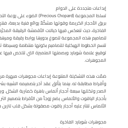
إبداعات متجددة على الدوام
تسلط المجموعة (recious Chopard
بريق الأحجار الكريمة وقوتها مشكّلاً روائع فنية بديعة، فن
الفاخرة، حيث تنعكس فيها خيالات الأقمشة الرقيقة المخرّ
لتصاميم هذه المجموعة لتصوغ بدورها روابط رقيقة ومرهفة ب
تتسم الخطوط الهيكلية للتصاميم بكونها منتظمة وبسيطة تا
توقيع علامة شوبارد وبصمتها المتميزة التي تتلخص فيها عب
المجوهرات.
ضمّت هذه التشكيلة المتنوعة إبداعات مجوهرات مبهرة مرصّع
وأقراط مطابقة له. بينما يتألق عقد آخر بتصميمه الشبيه بشري
الصدر وتكللها سبعة أحجار ألماس باهرة كمثرية الشكل. ويأ
بأحجار الياقوت والألماس يضم زوجاً من الأقراط بتصميم الثري
الألماس تنتثر عليه أحجار ياقوت مصقولة بشكل قلب لتزين هذ
مجوهرات شوبارد الفاخرة