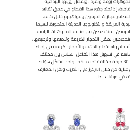
وهرات روعة وتفرداً. وبفضل رؤيتها الإبداعية
خرة، إذ تمتد جذور هذا القطاع في عمق تقاليد
لتتضافر مهارات الحرفيين ومواهبهم خلال كافة
ليدية العريقة والتكنولوجيا الحديثة المتطورة. لاسيما
ن الحرفيين المتخصصين في صناعة المجوهرات الراقية
تخصصين بصقل الأحجار الكريمة وتلميعها وترصيعها،
ام واستخدام الذهب والأحجار الكريمة في إحياء
اهم في تسهيل هذا التفاعل السلس بين مختلف
المواهب مساعي دار شوبارد التي عملت على جمع أكثر من 30 حرفة مختلفة تحت سقف واحد. ليشكّل هؤلاء
ناية من خلال التركيز على التدريب ونقل المعارف
 في ورشات الدار.