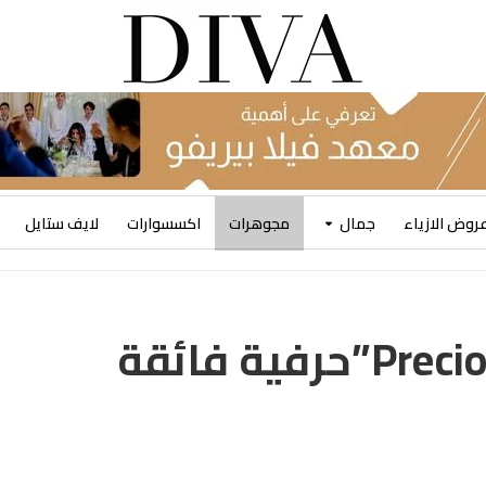
روض الازياء
جمال
مجوهرات
اكسسوارات
لايف ستايل
مجموعة “Precious Chopard”حرفية فائقة