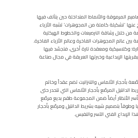
P) الضوء على روعة التصاميم المرموقة والأنماط المتداخلة حين يتآلف فيها
تج عنها ‘تشكيلة كاملة من المجوهرات’ تشبه الأزياء
مة من خلال رشاقة الترصيعات والخطوط الهيكلية
ين عالم المجوهرات الفاخرة وعالم الأزياء الفاخرة.
رة؛ وكلاسيكية ومعقدة تارة أخرى، فتجسّد فيها
قريتها الإبداعية وخبرتها العريقة في مجال صناعة
ة بأحجار الألماس والتنزانيت تضم عقداً وخاتم
ط الدانتيل المرصّع بأحجار الألماس التي تتحدر حتى
سر الأنظار أيضاً ضمن المجموعة طقم بديع مرصّع
ا وطوقاً بتصميم شبيه بشريط الدانتيل ومرصّع بأحجار
ا الإبداع الفني الآسر والنفيس.