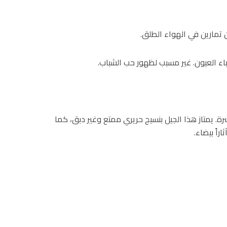
اء العيون. غير مسبب لظهور حب الشباب.
 يمتاز هذا الجيل بنسيج حريري ممتع وغير دبق، كما
راً بيضاء.