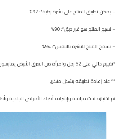
– يمكن تطبيق المنتج على بشرة رطبة*: 92%
– نسيج المنتج هو غير دبق*: 90%
– يسمح المنتج للبشرة بالتنفس*: 94%
*تقييم ذاتي على 52 رجل وامرأة من العِرق الأبيض يمارسون تمارين في الهواء الطلق.
** عند إعادة تطبيقه بشكل متكرر.
تم اختباره تحت مراقبة وإشراف أطباء الأمراض الجلدية وأطب