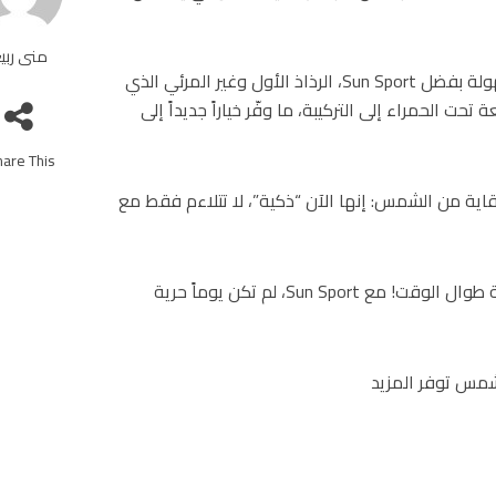
منى ربي
في 2009، أصبح تطبيق الوقاية من أشعة الشمس أكثر سهولة بفضل Sun Sport، الرذاذ الأول وغير المرئي الذي
 إضافة تقنية الأشعة تحت الحمراء إلى التركيبة، ما وفّر خياراً جديداً إلى
are This!
Sun Sp بخطوة إلى دنيا الوقاية من الشمس: إنها الآن “ذكية”، لا تتلاءم فقط مع
كلما ازدادت حركتك، ازداد معها انتعاشك، مع بقائك محمية طوال الوقت! مع Sun Sport، لم تكن يوماً حرية