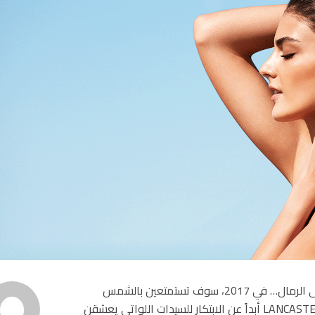
تابعي حياتك بحيوية ومتعة خلال هذا الصيف! في الماء، على الرمال… في 2017، سوف تستمتعين بالشمس
الشارقة مع مواصلة نشاطك والقيام بتمارينك، لم تتوقف LANCASTER أبداً عن الابتكار للسيدات اللواتي يعشقن