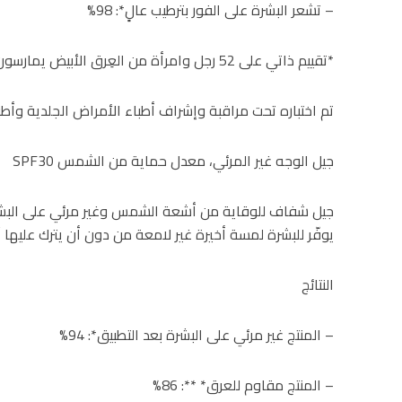
– تشعر البشرة على الفور بترطيب عالٍ*: 98%
*تقييم ذاتي على 52 رجل وامرأة من العِرق الأبيض يمارسون تمارين في الهواء الطلق.
تم اختباره تحت مراقبة وإشراف أطباء الأمراض الجلدية وأطب
جيل الوجه غير المرئي، معدل حماية من الشمس SPF30
جيل شفاف للوقاية من أشعة الشمس وغير مرئي على البشرة.
يوفّر للبشرة لمسة أخيرة غير لامعة من دون أن يترك عليها آثا
النتائج
– المنتج غير مرئي على البشرة بعد التطبيق*: 94%
– المنتج مقاوم للعرق* **: 86%