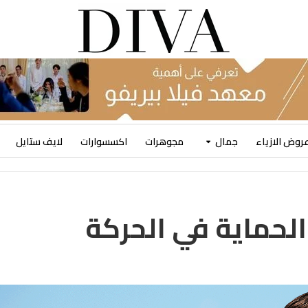
روض الازياء
جمال
مجوهرات
اكسسوارات
لايف ستايل