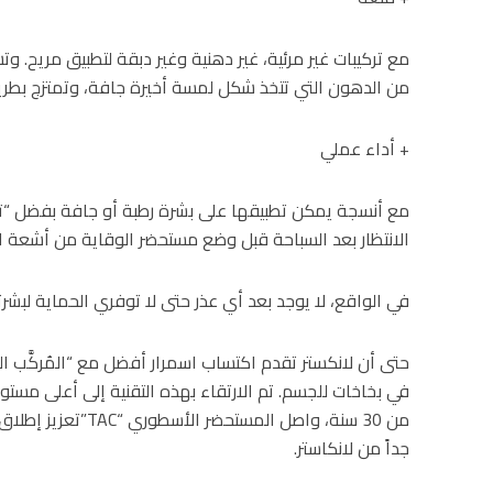
مع تركيبات غير مرئية، غير دهنية وغير دبقة لتطبيق مريح. 
من الدهون التي تتخذ شكل لمسة أخيرة جافة، وتمتزج بطريق
+ أداء عملي
مع أنسجة يمكن تطبيقها على بشرة رطبة أو جافة بفضل “تطبي
الانتظار بعد السباحة قبل وضع مستحضر الوقاية من أشعة
في الواقع، لا يوجد بعد أي عذر حتى لا توفري الحماية لبشرت
حتى أن لانكستر تقدم اكتساب اسمرار أفضل مع “المُركَّب ا
في بخاخات للجسم. تم الارتقاء بهذه التقنية إلى أعلى مستو
من 30 سنة، واصل المس
جداً من لانكاستر.