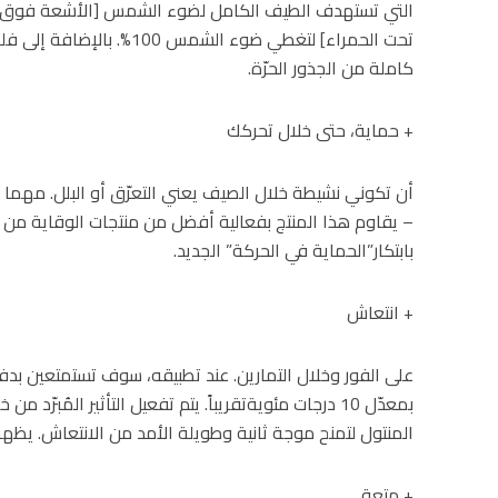
تحت الحمراء] لتغطي ضوء الش
كاملة من الجذور الحرّة.
+ حماية، حتى خلال تحركك
أن تكوني نشيطة خلال الصيف يعني التعرّق أو البلل. مهما
– يقاوم هذا المنتج بفعالية أفضل من منتجات الوقاية من ا
بابتكار”الحماية في الحركة” الجديد.
+ انتعاش
على الفور وخلال التمارين. عند تطبيقه، سوف تستمتعين بدف
بمعدّل 10 درجات مئويةتقريباً. يتم تفعيل التأثير المُبر
المنتول لتمنح موجة ثانية وطويلة الأمد من الانتعاش. يظهر ال
+ متعة