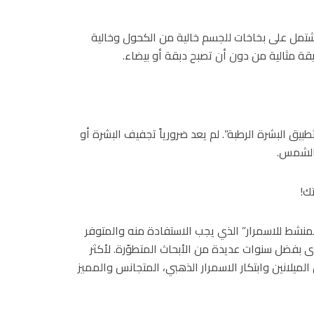
وتشتمل على بخاخات للجسم خالية من الكحول وخالية
ة مثالية من دون أن تصبح دبقة أو بيضاء.
ق البشرة الرطبة”. لم يعد ضرورياً تجفيف البشرة أو
 الشمس.
ك!
لمنشط للاسمرار” الذي يجب الاستفادة منه والمتوفر
ى بفضل سنوات عديدة من الأبحاث المتطوّرة. لأكثر
تحضر الأسطوري “TAC”تعزيز إطلاق الميلانين وابتكار الاسمرار الذهبي، المتجانس والمميز