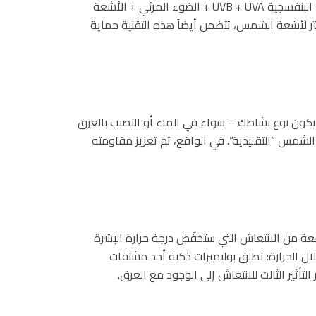
التي تستهدف الطيف الكامل لضوء الشمس [الأشعة فوق البنفسجية UVB + UVA + الضوء المرئي + الأشعة
مس 100%. بالإضافة إلى فلتر لأشعة الشمس، تتضمن أيضاً هذه التقنية حماية
 يكون نوع نشاطك – سواء في الماء أو التصبب بالعرق
لشمس “التقليدية”. في الواقع، تم تعزيز مقاومته
عة من الانتعاش التي ستخفّض درجة حرارة البشرة
ّد من خلال الحرارة: تطلق بوليميرات ذكية أحد مشتقات
تأثير الثالث للانتعاش إلى الوجود مع العرق.