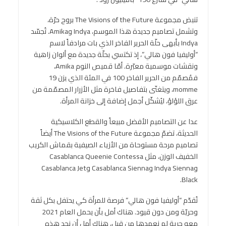
تنبض مجموعة The Visions of the Future بروح حرّة،
وتشمل تصاميم جديدة هذا الموسم، Indya وAmika. تُجسّد
Indya بأبهى حلّة الحرير الفاخر الذي بات مرادفاً لاسم
“أوليفيا فون هالي”، إذ تكتسي بحلّة جديدة مع ألوان زاهية
ونقشات موسمية معبّرة. أمّا قميص النوم Amika،
فمُصمّم من الحرير الفاخر 100 في المئة الذي يزن 19
momme، ويتغنّى بتفاصيل فاخرة مثل الأزرار المصمّمة من
عرق اللؤلؤ، ليُشكّل أجمل إضافة إلى خزانة المرأة.
عدا عن التصاميم الأفضل مبيعاً والقطع الكلاسيكية
الحديثة، تضمّ مجموعة The Visions of the Future أيضاً
تصاميم مرحة مستوحاة من الأزياء الصيفية بقماش الكريب
الخفيف الوزن، مثل Casablanca Queenie Contessa
وIndya Sienna وCasablanca Sienna وCasablanca Jet
Black.
تُقدّم “أوليفيا فون هالي” فرصة للمرأة كي يحتفل بكل ثقة
وحريّة ومن دون قيود. هناك أمل بأن يحمل العام 2021
معه حرية لم نعهدها من قبل، هناك أمل أن نجد هذه