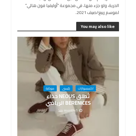
الحرية، ولو جزء منها، في مجموعة “أوليفيا فون هالي”
لموسم ربيع/صيف 2021.
You may also like
اكسسوارات
رئيسى
موضة
تُطلق NEOUS حذاء
BERENICES الرياضي
1 month منذ