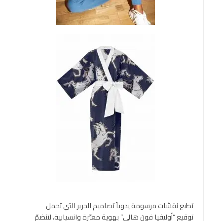
تطبع نقشات مرسومة يدوياً تصاميم الحرير التي تحمل
توقيع “أوليفيا فون هالي” بهوية معبّرة وانسيابية، لتنضمّ