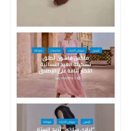
رئيسى
عروض الازياء
مناسبات
موضة
ماكس فاشون تُطلق
تشكيلة العيد النسائية
الأكثر أناقة على الإطلاق
3 months منذ
رئيسى
عروض الازياء
موضة
“إيلاي ساراي” تُزيح الستار