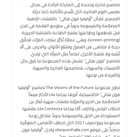
تصاميم فاخرة وجديدة إلى الماركة الرائدة في مجال
ملابس النوم الفاخرة، التي تتّسم بالأناقة كما حريّة
التصميم. تتفنّن “أوليفيا فون هالي” بالنقشات الزاهية
المصمّمة والمرسومة يدوياً في ستوديو العلامة في لندن،
قبل تقطيعها وطباعتها بتقنية الطباعة بالشاشة الحريرية
(screen-printing)، وهي عمليّة تُكرَّر عشرات المرّات لتحقّق
درجة لا تضاهى من العمق وتشبّع الألوان، والحرص على ألا
تُشبه ولا نقشة الأخرى، تماماً مثل المرأة التي ترتدي
تصاميم “فون هالي”. تشمل هذه المجموعة ما يليق بكل
الأمسيات والسهرات، بتصاميمها الفاخرة والمبهرة
والفريدة من نوعها.
تطرح مجموعة The Visions of the Future تصاميم “أوليفيا
فون هالي” الكلاسيكية، أبرزها بيجاما Lila الأكثر مبيعاً
المصمّمة من الحرير والمزيّنة بنقشات مبهرة تُعبّر عن
لحظات الرقص والترف. أمّا بيجاما Lila Contessa، بنقشها
المستوحاة من الخيل والمرسومة يدوياً، فتختزل روعة
مجموعة ربيع/صيف 2021 التي تخطف الأنفاس، المتوفّرة
حصرياً على موقع oliviavonhalle.com ولدى “أوليفيا فون
هالي” في شارع 190 “بافيليون رود”.