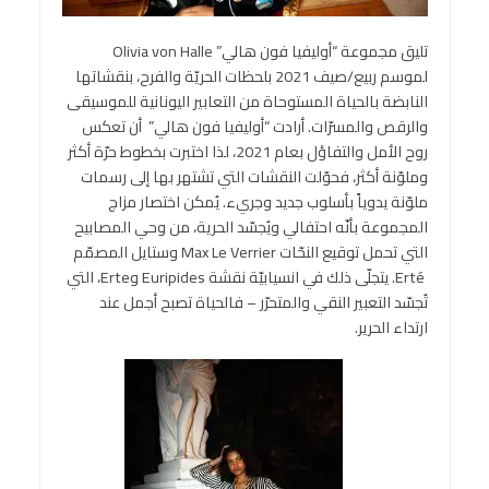
تليق مجموعة “أوليفيا فون هالي” Olivia von Halle
لموسم ربيع/صيف 2021 بلحظات الحريّة والفرح، بنقشاتها
النابضة بالحياة المستوحاة من التعابير اليونانية للموسيقى
والرقص والمسرّات. أرادت “أوليفيا فون هالي” أن تعكس
روح الأمل والتفاؤل بعام 2021، لذا اختبرت بخطوط حرّة أكثر
وملوّنة أكثر، فحوّلت النقشات التي تشتهر بها إلى رسمات
ملوّنة يدوياً بأسلوب جديد وجريء. يُمكن اختصار مزاج
المجموعة بأنّه احتفالي ويُجسّد الحرية، من وحي المصابيح
التي تحمل توقيع النحّات Max Le Verrier وستايل المصمّم
Erté. يتجلّى ذلك في انسيابيّة نقشة Euripides وErte، التي
تُجسّد التعبير النقي والمتحرّر – فالحياة تصبح أجمل عند
ارتداء الحرير.