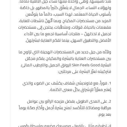
منذ تأسيسها، وهي واحدة تبنّتها نساء جيل الألفية تماماً.
ولهؤلاء النساء، الجمال لا يتعلّق كثيراً بالمظهر، بل خاصّة
بأسلوب الحياة المعتمد. لهذا السبب، دائماً ما يتوقّعن
المزيد من مستحضرات المكياج. وبما أنّهنّ ناشطات للغاية،
مفعمات بالحياة، قويّات، ومتطلّبات، يحتجن إلى مستحضرات
تجميل لا تخذلهنّ – منتجات أساسية تجمع ما بين الأداء
الأفضل والتطبيق السهل، بينما تقدّم العناية لبشرتهنّ.
ولأنّه من جيل جديد من المستحضرات الهجينة التي تزاوج ما
بين مستحضرات العناية بالبشرة والمكياج، يقدّم مجمّل
البشرة Skin Feels Good الرونق الجميل والترطيب المالئ.
فتركيبته تعزّز البشرة على مرحلتين:
1. فوراً، مع فاونديشن شفاف يكشف عن الضوء والذي
يُعتبر معزّزاً للإشراق بكلّ معنى الكلمة.
2. على المدى الطويل، بفضل مزيجه الرائع بين عوامل
مرطّبة ومضادّة للتأكسد لمنح بشرة أجمل وأكثر صحّة يوماً
بعد يوم.
إن تطبيقه مثالي بالفعل، وبوسعك وضعه بواسطة رؤوس