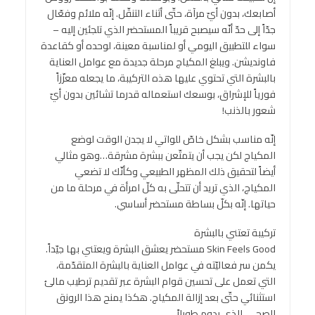
أصابعك، بدون أيّ مرآة، حتّى أثناء التنقّل. إنّه ملائم وفعّال
جدّاً إلى حدّ أنّه سيصبح قريباً المستحضر الذي تلجئين إليه –
سواء للتطبيق اليومي أو لمناسبة معينة، لوحده أو كقاعدة
فاونديشن. ويبلغ المكياج مرحلة جديدة مع عوامل العناية
بالبشرة التي تحتوي عليها هذه التركيبة، ما يجعله معزّزاً
فورياً للإشراق، بوسعك استعماله قدرما تشائين بدون أيّ
شعور بالذنب!
إنّه مناسب بشكل خاصّ للواتي لا يجدن الوقت لوضع
المكياج لكن يجب أن يتمتّعن ببشرة مشرقة…وهو مثالي
أيضاً لتحقيق ذلك المظهر الطبيعي وكأنّك لا تضعي
المكياج، الذي تريد أن تتحلّى به كلّ امرأة في مرحلة ما من
حياتها. إنّه بكلّ بساطة مستحضر أساسي.
تركيبة تعتني بالبشرة
Skin Feels Good مستحضر يعشق البشرة ويعتني بها جيّداً.
يكمن سر فعاليّته في عوامل العناية بالبشرة المتقدّمة،
التي تعمل على تحسين قوام البشرة عبر تقديم ترطيب مالئ
استثنائي حتّى بعد إزالة المكياج. هكذا يمنح هذا الرونق
الصحي، الذي يدوم طويلاً.