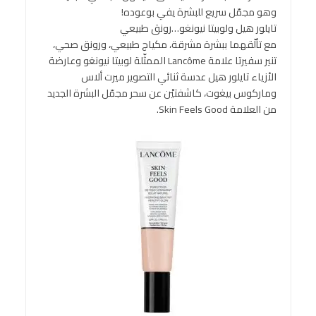
وهو مجمّل سريع للبشرة يفي بوعوده!
تايلور هيل ولوبيتا نيونغو…رونق طبيعي
مع تألّقهما ببشرة مشرقة، مكياج طبيعي، ورونق صحي،
تنير سفيرتا علامة Lancôme الممثّلة لوبيتا نيونغو وعارضة
الأزياء تايلور هيل عدسة ثنائي التصوير ميرت ألاس
وماركوس بيغوت، كاشفتيْن عن سحر مجمّل البشرة الجديد
من العلامة Skin Feels Good.