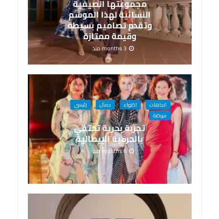
مجموعتها الصيفية
النسائية لهذا الموسم
وتقدم تصاميم بسيطة
وقيمة ممتازة
3 months منذ
اتجاهات
اضواء
جمال
رئيسى
موضة
تجربة بحرية تحتفي
بالحِرفية الإيطالية
6 months منذ