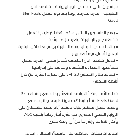
جليسيرين نباتي + حمض الهيالورونيك + خلاصة البان
الطبيعية = بشرة مشرقة يوماً بعد يوم بفضل Skin Feels
Good
• يعتبر الجليسيرين النباتي مادّة رائعة للترطيب إذ تعمل
كـ”مغنطيس للرطوبة” وتعيد ملء البشرة
• يلتقط حمض الهيالورونيك الرطوبة ويحتجزها داخل البشرة
لجعلها أجمل، يوماً بعد يوم
• تعمل خلاصة البان الطبيعية كحاجز يحمي البشرة بفضل
خصائصها المضادّة للأكسدة ويحافظ على إشراقها
• تساعد فلاتر الشمس SPF 23 على حماية البشرة من ضرر
أشعة الشمس
كذلك الأمر، ونظراً لقوامه المنعش والممتع، يمنحك Skin
Feels Good حسّاً بالرفاهية فور تطبيقه! والنتيجة: مع
وضعه بشكل مستمر طيلة خمسة أيّام فقط ستحصلين على
الرونق الصحي المشرق، مع بشرة أكثر ترطيباً بنسبة 50%،
وأكثر انتعاشاً وإشراقاً من أيّ وقت مضى.
لقد عثرت محبّات الرفاهية على حليفهنّ الجمالي الجديد،