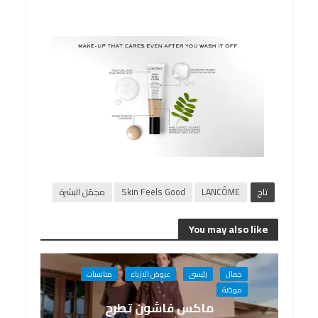
تاج
LANCÔME
Skin Feels Good
مجمّل البشرة
You may also like
جمال
رئيسى
عروض الازياء
مناسبات
موضة
ماكس فاشون تطرح