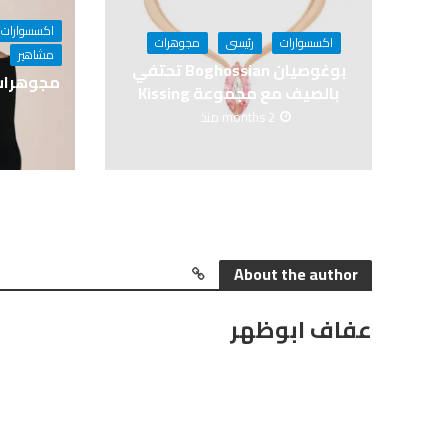
اكسسوارات
اكسسوارات
رئيسى
مجوهرات
مشاهير
بوغوصيان Boghossian تحتفي
بالصيف مع مجموعة Kissing
2 months منذ
About the author
عفاف ابوظهر