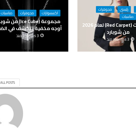
رئيسى
مجوهرات
اكسسوارات
مجوهرات
مناسبات
مناسبات
مجموعة (Ice Cube) من ش
مجوهرات (Red Carpet) لعام 2026
أوجه مخفية تتكشف في الض
من شوبارد
3 months منذ
3 months منذ
 ALL POSTS