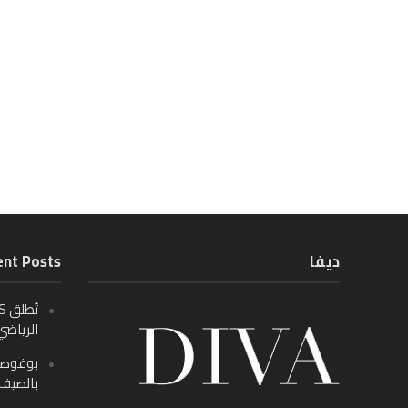
ديفا
nt Posts
الرياضي
بالصيف م