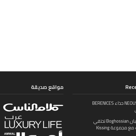
Rece
مواقع صديقة
تُطلق NEOUS حذاء BERENICES
بوغوصيان Boghossian تحتفي
ع مجموعة Kissing