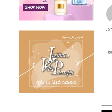
ظهر
Sh