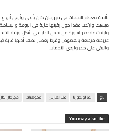
تألقت معظم النجمات فى مهرجان كان بأغلى وأرقى أنواع ال
ميسيكا وارتدت عقدا حول رقبتها غاية فى الروعة والبساطة، ك
وارتدت عقدة واسورة من نفس الدار على شكل ورقة الشجر، ايض
عريضة مرصعة بالفصوص وقرط يغطى نصف أذنها غاية فى 
والرقى على صدر وايدى النجمات.
تاج
ايفا لونجوريا
علا الفارس
مجوهرات
مهرجان كان
You may also like