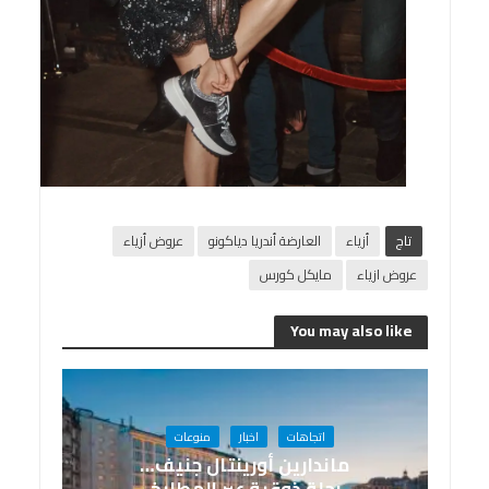
تاج
أزياء
العارضة أندريا دياكونو
عروض أزياء
عروض ازياء
مايكل كورس
You may also like
اتجاهات
اخبار
منوعات
ماندارين أورينتال جنيف…
رحلة ذوقية عبر المطابخ