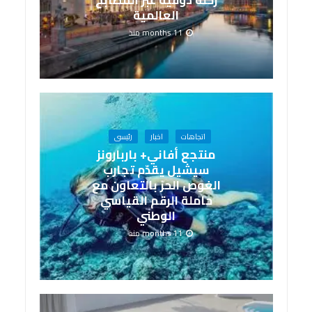
العالمية
11 months منذ
اتجاهات
اخبار
رئيسى
منتجع أفاني+ باربارونز
سيشيل يقدّم تجارب
الغوص الحرّ بالتعاون مع
حاملة الرقم القياسي
الوطني
11 months منذ