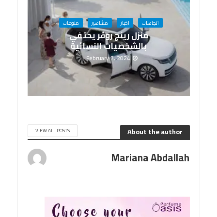
اتجاهات
اخبار
مشاهير
منوعات
منزل رينج روڤر يحتفي
بالشخصيات النسائية
February 7, 2024
About the author
VIEW ALL POSTS
Mariana Abdallah