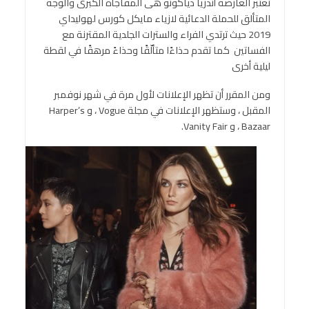
تعتبر العارضة أندريا دياكونو هى المفاجأة الكبرى والوجه
المتألق للحملة الدعائية لازياء مايكل كورس لهوليداي
2019 حيث ترتدي الفراء والسترات الجلدية المقترنة مع
الفساتين كما تقدم حذاءًا متألّقًا وحذاءً مرهقًا في لقطة
ليلية أخرى
ومن المقرر أن تظهر الإعلانات لأول مرة في شهر نوفمبر
المقبل ، وستظهر الإعلانات في مجلة Vogue ، و Harper’s
Bazaar ، و Vanity Fair.