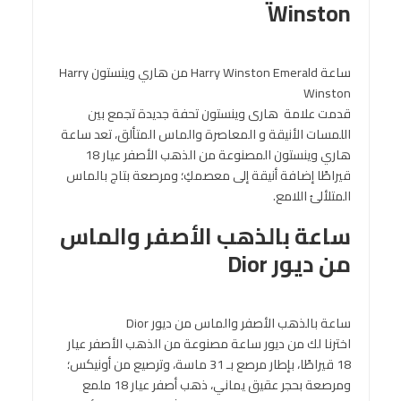
Winston
ساعة Harry Winston Emerald من هاري وينستون Harry
Winston
قدمت علامة هارى وينستون تحفة جديدة تجمع بين
اللمسات الأنيقة و المعاصرة والماس المتألق، تعد ساعة
هاري وينستون المصنوعة من الذهب الأصفر عيار 18
قيراطًا إضافة أنيقة إلى معصمكِ؛ ومرصعة بتاج بالماس
المتلألئ اللامع.
ساعة بالذهب الأصفر والماس
من ديور Dior
ساعة بالذهب الأصفر والماس من ديور Dior
اخترنا لك من ديور ساعة مصنوعة من الذهب الأصفر عيار
18 قيراطًا، بإطار مرصع بـ 31 ماسة، وترصيع من أونيكس؛
ومرصعة بحجر عقيق يماني، ذهب أصفر عيار 18 ملمع