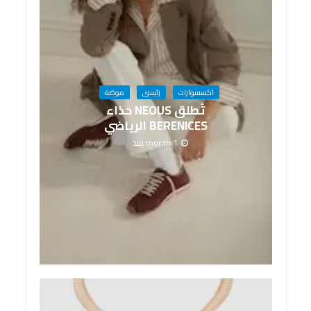
اكسسوارات
رئيسى
موضة
تُطلق NEOUS حذاء
BERENICES الرياضي
1 month منذ