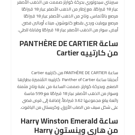
سيربنتي سيدوتوري بحركة كوارتز صممت من الذهب الأصفر
عيار 18 قيراطًا، مع إطار من الذهب الأصفر عيار 18 قيراطًا
مرصع بالألماس، وتاج من الذهب الأصفر عيار 18 قيراطًا
مرصع بروبليت وردي بقطع كابوشون، ميناء أوبالين فضي
أبيض، سوار من الذهب الأصفر عيار 18 قيراطًا وقابلة للطي.
ساعة PANTHÈRE DE CARTIER
من كارتييه Cartier
ساعة PANTHÈRE DE CARTIER من كارتييه Cartier
أعجبتنا ساعة Panther of Cartier كارتييه؛ المُتميزة بطرازها
الصغير، وبحركة كوارتز. صممت الساعة من علبة وتاج مثمنة
وسوار من الذهب الأصفر عيار 18 قيراطًا مع 599 ماسة
رائعة يبلغ مجموعها 3.62 قيراطاً. إضافة إلى قرص فضي
على شكل سيف من الصلب الأزرق، وكريستال من الياقوت.
ساعة Harry Winston Emerald
من هاري وينستون Harry