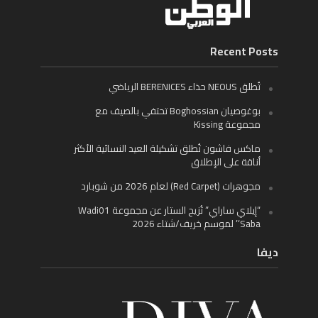
Recent Posts
تُطلق NEOUS حذاء BERENICES الرياضي
بوغوصيان Boghossian تحتفي بالصيف مع
مجموعة Kissing
ماكس فاشون تُطلق تشكيلة العيد النسائية الأكثر
أناقة على الإطلاق
مجوهرات (Red Carpet) لعام 2026 من شوبارد
“إيلاي ساراي” تُزيح الستار عن مجموعة Wadi01
‘Saba’ لموسم خريف/شتاء 2026
ديفا