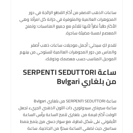
ساعات الذهب الاصفر من أكثر القطع الرائجة في دور
المجوهرات العالمية والمتوفرة في خزانة كل امرأة؛ وهي
الأكثر طلباً نظراً لأنها تتلائم مع جميع المناسبات؛ وتمنح
المعصم لمسة مضيئة ساحرة.
تقدم لكِ سيدتي؛ أجمل موديلات ساعات ذهب أصفر
والماس من دور المجوهرات العالمية لتستوحي من بينهم
الموديل المناسب حسب معصمك وذوقك.
ساعة SERPENTI SEDUTTORI
من بلغاري Bvlgari
ساعة SERPENTI SEDUTTORI من بلغاري Bvlgari
ساعة سيربنتي سيدوتوري ذات اللون الذهبي الجريء تجعل
الوقت أكثر قيمة من بلغارى تتميز الساعة برأس الساعة
الأيقوني على شكل قطرة، مع سوار حسي مرن يتميز بنمط
سداسي حيث تضفي الساعة سحرًا من الجاذبية. ساعة