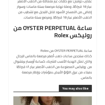
عقارب دوفين؛ مع حلقات غير متماثلة من الذهب الأصفر
عيار 18 قيراطًا، وصلة نهاية مرصعة بستة ماسات؛ وسوار
إضافي من التمساح الأسود قابل للتبديل مع تشطيب من
الذهب الأصفر عيار 18 قيراطًا، ومرصع بستة ماسات.
ساعة OYSTER PERPETUAL من
روليكس Rolex
ساعة OYSTER PERPETUAL من Rolex
كذلك ستجدين ساعات ذهب أصفر مرصعة بالماس للرجال
والتي تمثل الهدية الأنسب للشريك، كساعة أويستر بربتشوال
من روليكس المصنوعة من الذهب الأصفر عيار ١٨ قيراطًا
بميناء من عرق اللؤلؤ الأبيض بمؤشرات وإطار مرصعة
بالماس.
You may also like