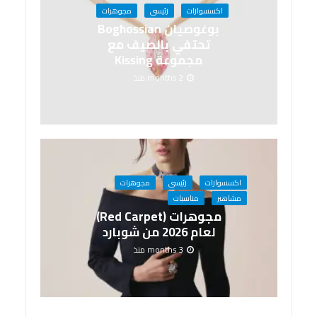
اكسسوارات
رئيسى
مجوهرات
بوغوصيان Boghossian
تحتفي بالصيف مع
مجموعة Kissing
2 months منذ
اكسسوارات
رئيسى
مجوهرات
مشاهير
مناسبات
مجوهرات (Red Carpet)
لعام 2026 من شوبارد
3 months منذ