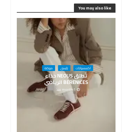
You may also like
اكسسوارات
رئيسى
موضة
تُطلق NEOUS حذاء
BERENICES الرياضي
1 month منذ