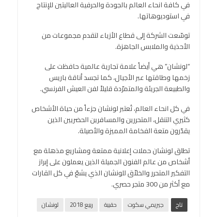
في كافة انحاء العالم بالجودة والحرفية العاليتين للإنتاج
في استوديوهاتها.
توسّعت الشركة إلى قطاع الأزياء لتقدم مجموعات من
الأحذية والملابس الجاهزة.
“لونشان” هي أيضاً علامة تجارية عالمية حافظت على
زخمها وطاقتها عبر الأجيال، كما تجسد أناقة باريس
والطبيعة الجريئة والمتمرّدة قليلاً لفن العيش الفرنسي.
في كل انحاء العالم، تُعتبر لونشان جزءاً من حياة الأشخاص
كثيري التنقل، المتحررين والمسافرين الحضريين الذين
يقدّرون متعة الفخامة المميزة والأصيلة.
تطلق لونشان حملات إعلانية ممتعة ومشاريع مذهلة مع
أشخاص من عالم الفنون الجميلة الذين يعملون على إبراز
التفكير المتحرر والخلاّق للونشان الذي يشعّ في كل القارات
مع أكثر من 300 متجر حصري.
تاج
جيريمي سكوت
حقيبة
ربيع 2018
لونشان