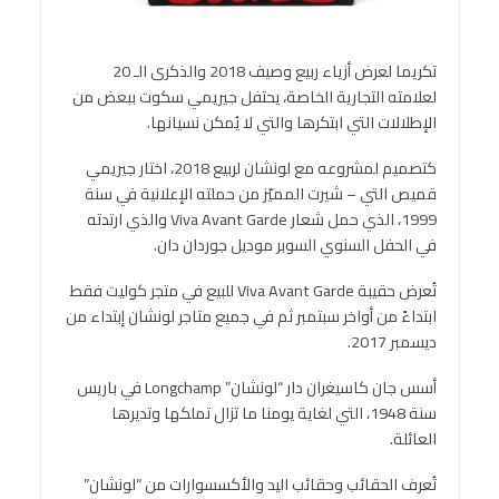
تكريما لعرض أزياء ربيع وصيف 2018 والذكرى الـ 20
لعلامته التجارية الخاصة، يحتفل جيريمي سكوت ببعض من
الإطلالات التي ابتكرها والتي لا يُمكن نسيانها.
كتصميم لمشروعه مع لونشان لربيع 2018، اختار جيريمي
قميص التي – شيرت المميّز من حملته الإعلانية في سنة
1999، الذي حمل شعار Viva Avant Garde والذي ارتدته
في الحفل السنوي السوبر موديل جوردان دان.
تُعرض حقيبة Viva Avant Garde للبيع في متجر كوليت فقط
ابتداءً من أواخر سبتمبر ثم في جميع متاجر لونشان إبتداء من
ديسمبر 2017.
أسس جان كاسيغران دار “لونشان” Longchamp في باريس
سنة 1948، التي لغاية يومنا ما تزال تملكها وتديرها
العائلة.
تُعرف الحقائب وحقائب اليد والأكسسوارات من “لونشان”