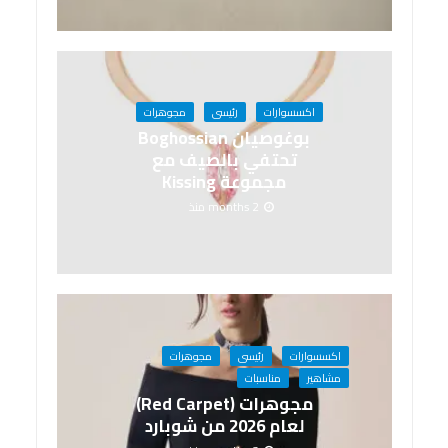
اكسسوارات
رئيسى
مجوهرات
بوغوصيان Boghossian
تحتفي بالصيف مع
مجموعة Kissing
2 months منذ
اكسسوارات
رئيسى
مجوهرات
مشاهير
مناسبات
مجوهرات (Red Carpet)
لعام 2026 من شوبارد