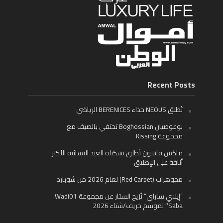
Recent Posts
تُطلق NEOUS حذاء BERENICES الرياضي
بوغوصيان Boghossian تحتفي بالصيف مع
مجموعة Kissing
ماكس فاشون تُطلق تشكيلة العيد النسائية الأكثر
أناقة على الإطلاق
مجوهرات (Red Carpet) لعام 2026 من شوبارد
“إيلاي ساراي” تُزيح الستار عن مجموعة Wadi01
‘Saba’ لموسم خريف/شتاء 2026