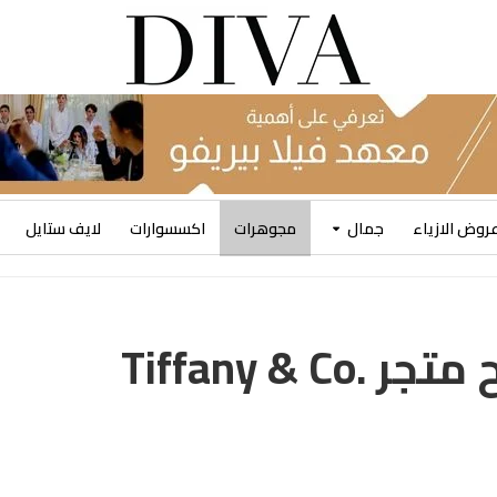
روض الازياء
جمال
مجوهرات
اكسسوارات
لايف ستايل
نانسي عجرم في افتتاح متجر .Tiffany & Co