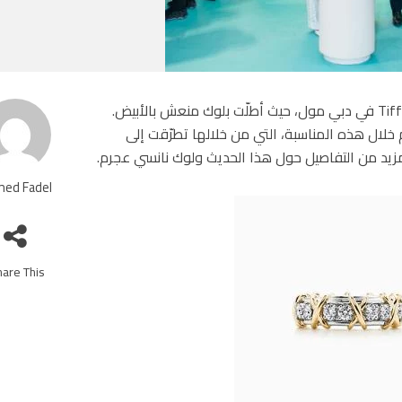
حضرت نانسي عجرم إعادة افتتاح المتجر الرئيسي لـ.Tiffany & Co في دبي مول، حيث أطلّت بلوك منعش بالأبيض.
لال هذه المناسبة، التي من خلالها تطرّقت إلى
مزيد من التفاصيل حول هذا الحديث ولوك نانسي عجرم.
ed Fadel
are This!