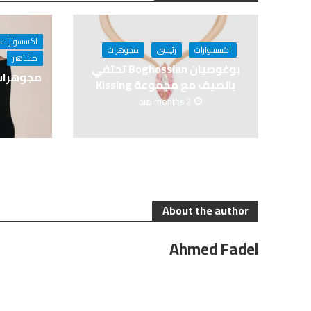
اكسسوارات
اكسسوارات
رئيسى
مجوهرات
مشاهير
بوغوصيان Boghossian تحتفي
بالصيف مع مجموعة Kissing
2 months منذ
About the author
Ahmed Fadel