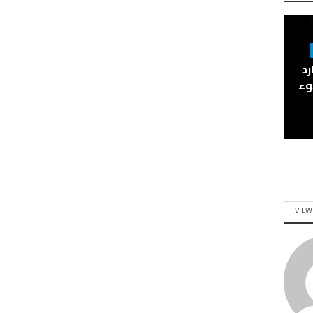
وبارد
وء
VIEW