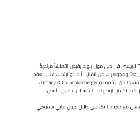
أطلّت نانسي عجرم في حفل إعادة افتتاح متجر Tiffany & Co الرئيسي في دبي مول بلوك يفيض انتعاشاً مرتديةً
طقم ملابس أبيض من Missoni. هذا ووضعت حزام من ديور Dior ومجوهرات من تيفاني أند كو ارتكزت على العقد
والسوار على شكل سلاسل، هذ إلى جانب الأقراط والخاتم، جميعها من مجموعة Tiffany & Co. Schlumberger.
Bird o الأيقوني لدى الدار. كما اكتمل لوكها بحذاء ستيليتو باللون الأبيض،
منسدل مع مكياج ارتكز على ظلال عيون ترابي سموكي،