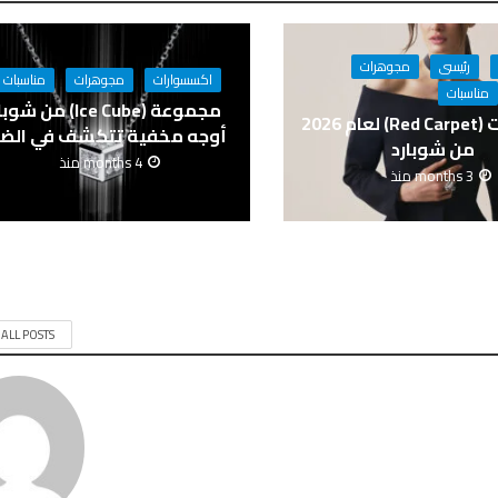
رئيسى
مجوهرات
اكسسوارات
مجوهرات
مناسبات
مناسبات
مجموعة (Ice Cube) من ش
مجوهرات (Red Carpet) لعام 2026
أوجه مخفية تتكشف في الض
من شوبارد
4 months منذ
3 months منذ
 ALL POSTS