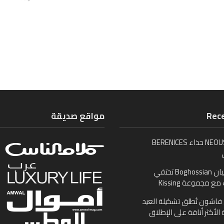
Rece
مواقع صديقة
تُطلق NEOUS حذاء BERENICES
بوغوصيان Boghossian تحتفي
ع مجموعة Kissing
اشون تُطلق تشكيلة العيد
 الأكثر أناقة على الإطلاق