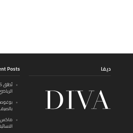
ديفا
nt Posts
الرياضي
بالصيف م
ماكس ف
النسائية