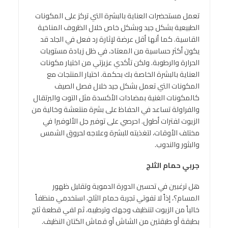
تعمل مستحضرات العناية بالبشرة التي تركز على المكونات
الطبيعية بشكل جيد وبشكل خاص خلال الظروف المناخية
القاسية. كما أنها أقل عرضة لإثارة رد فعل في الجلد قد
يكون أكثر حساسية من المعتاد، في ظل زيادة مستويات
الحرارة والرطوبة. ولكن تأكدي عزيزتي من اختيار مكونات
العناية بالبشرة الخاصة بك بحكمة. اختيار المنتجات مع
المكونات التي تعمل بشكل جيد خلال فصل الصيف
كالمكونات الغنية بمضادات الأكسدة مثل التوت والبرتقال
والفراولة تساعد في الحفاظ على بشرة منتعشة وخالية من
الزيوت لفترات أطول. احرصي على توفير جل الألوفيرا في
مختلف الأوقات، لتغذيته للبشرة وعلاجه لحروق الشمس
والبثور والندوب.
جربي حمام الثلج
هل ترغبين في تحسين الدورة الدموية وتقليل ظهور
المسام؟، إذاً لا تفوتي تجربة حمام الثلج، استخدمي منظفاً
خالياً من الزيوت لتنظيف وجهك وترطيبه، ثم لفي قطعة ثلج
بطبقة أو طبقتين من الشاش أو قماش الكتان النظيف.