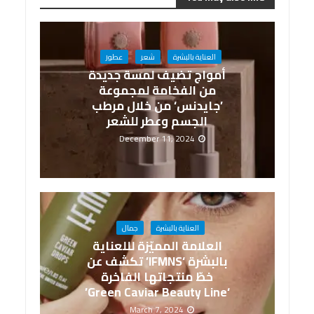
العناية بالبشرة
شعر
عطور
أمواج تضيف لمسة جديدة
من الفخامة لمجموعة
’جايدنس‘ من خلال مرطب
الجسم وعطر للشعر
December 11, 2024
العناية بالبشرة
جمال
العلامة المميّزة لللعناية
بالبشرة ‘IFMNS’ تكشف عن
خطّ منتجاتها الفاخرة
‘Green Caviar Beauty Line’
March 7, 2024