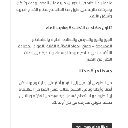
عندما يبدأ الجليد في الذوبان، مرريه على الوجه بهدوء وتركيز،
وبحركات دائرية على طول خط الفك، عبر عظام الخد، والجبهة
وأسفل الأنف.
تناول مضادات الأكسدة وشرب الماء
الجوز واللوز والسردين والبطاطا الحلوة والطماطم
المطبوخة – جميع المواد الغذائية الغنية بالمواد المضادة
للتأكسد، هي عناصر مهمة لجسمك وقادرة على إحداث
الكثير من التغيير.
جسدنا مرآة صحتنا
من الطبيعي أن نميل إلى التركيز أكثر على رعاية وجهنا، لكن
أيدينا وأرجلنا وباقي الجسم يتطلب نفس القدر من الاهتمام،
إن ترطيبه عبر استخدام غسول جيد سيضمن تغذيته وبالتالي
صحته، كوني مشرقة في كل أوقاتك.
You may also like