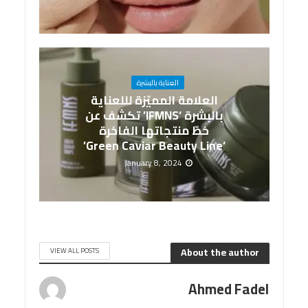
العناية بالبشرة
العلامة المميّزة لللعناية
بالبشرة ‘IFMNS’ تكشف عن
خطّ منتجاتها الفاخرة
‘Green Caviar Beauty Line’
January 8, 2024
About the author
VIEW ALL POSTS
Ahmed Fadel