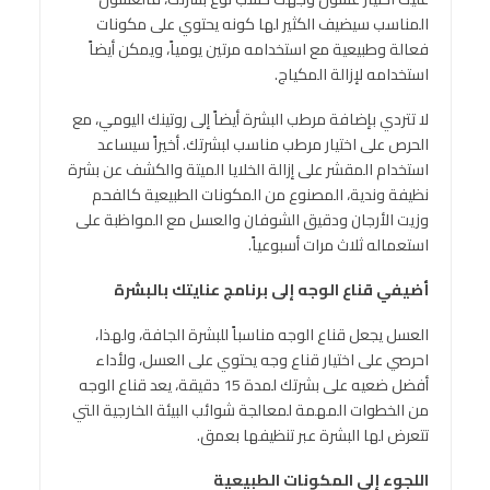
المناسب سيضيف الكثير لها كونه يحتوي على مكونات
فعالة وطبيعية مع استخدامه مرتين يومياً، ويمكن أيضاً
استخدامه لإزالة المكياج.
لا تتردي بإضافة مرطب البشرة أيضاً إلى روتينك اليومي، مع
الحرص على اختيار مرطب مناسب لبشرتك. أخيراً سيساعد
استخدام المقشر على إزالة الخلايا الميتة والكشف عن بشرة
نظيفة وندية، المصنوع من المكونات الطبيعية كالفحم
وزيت الأرجان ودقيق الشوفان والعسل مع المواظبة على
استعماله ثلاث مرات أسبوعياً.
أضيفي قناع الوجه إلى برنامج عنايتك بالبشرة
العسل يجعل قناع الوجه مناسباً للبشرة الجافة، ولهذا،
احرصي على اختيار قناع وجه يحتوي على العسل، ولأداء
أفضل ضعيه على بشرتك لمدة 15 دقيقة، يعد قناع الوجه
من الخطوات المهمة لمعالجة شوائب البيئة الخارجية التي
تتعرض لها البشرة عبر تنظيفها بعمق.
اللجوء إلى المكونات الطبيعية