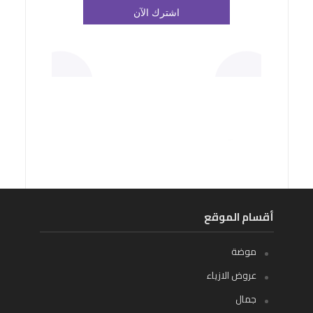
أقسام الموقع
موضة
عروض الازياء
جمال