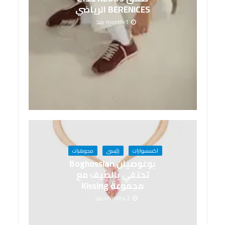
BERENICES الرياضي
1 month منذ
اكسسوارات
رئيسى
مجوهرات
بوغوصيان Boghossian
تحتفي بالصيف مع
مجموعة Kissing
2 months منذ