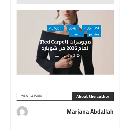
اكسسوارات
رئيسى
مجوهرات
مشاهير
مناسبات
مجوهرات (Red Carpet)
لعام 2026 من شوبارد
3 months منذ
About the author
VIEW ALL POSTS
Mariana Abdallah