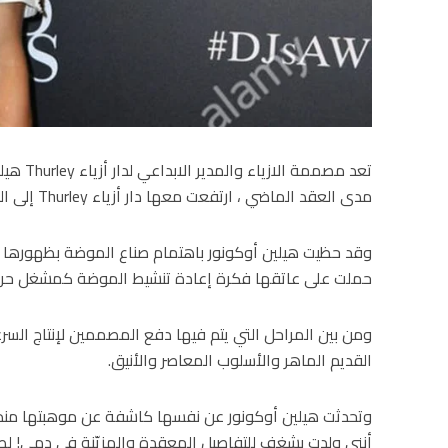
تعد مصمم
مدى العقد الماضي ، ارتفعت معها دار أزياء Thurley إلى النجاح.
حملت على عاتقها فكرة إعادة تنشيط الموضة كمشغل حر
ومن بين المراحل التي يتم فيها دفع المصممين لإنتاج السر
القديم الماهر والأسلوب المعاصر والأنيق.
وتحدثت هيلين أوكونور عن نفسها كاشفة عن موهبتها منذ ا
أنني ولدت بشغف للتفاصيل المعقدة والمزيّنة في دمي! لطالم