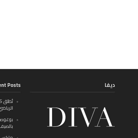
ديفا
nt Posts
الرياضي
بالصيف م
ماكس ف