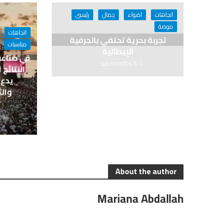
اتجاهات
اضواء
جمال
رئيسى
موضة
اتجاهات
تجربة بحرية تحتفي بالحِرفية
مناسبات
الإيطالية
في صناعة
6 months منذ
النتائج
يدع 
والث
About the author
Mariana Abdallah