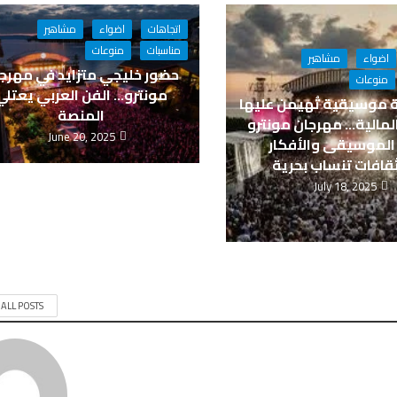
اتجاهات
اضواء
مشاهير
مناسبات
منوعات
اضواء
مشاهير
حضور خليجي متزايد في مهرج
منوعات
مونترو… الفن العربي يعتلي
 موسيقية تُهيمن عليها
المنصة
 المالية… مهرجان مونترو
June 20, 2025
الموسيقى والأفكار
قافات تنساب بحرية
July 18, 2025
 ALL POSTS