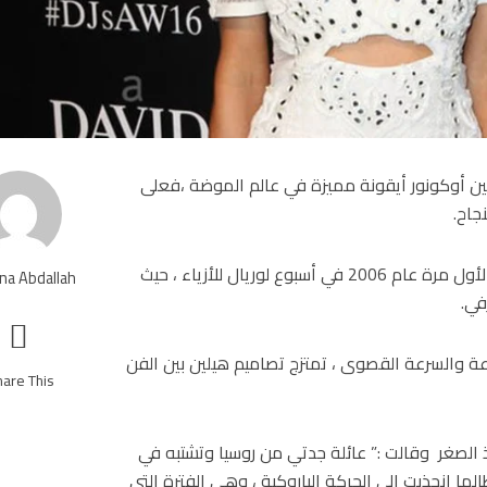
ة الازياء والمدير الابداعي لدار أزياء Thurley هيلين أوكونور أيقونة مميزة في عالم الموضة ،فعلى
وقد حظيت هيلين أوكونور باهتمام صناع الموضة بظهورها لأول مرة عام 2006 في أسبوع لوريال للأزياء ، حيث
na Abdallah
في.
عة والسرعة القصوى ، تمتزج تصاميم هيلين بين الفن
are This!
لصغر وقالت :” عائلة جدتي من روسيا وتشتبه في
ا انجذبت إلى الحركة الباروكية ، وهي الفترة التي