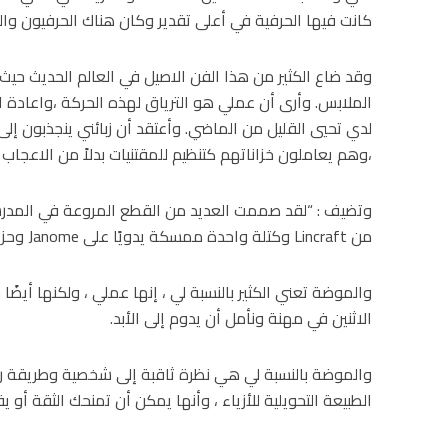
كانت فيها الحرفية في أعلى تقدير وكان هناك الحرفيون والحر
وقد ضاع الكثير من هذا الفن الاصيل في العالم الحديث حي
الملابس. وأرى أن عملي هو الترياق لهذه الحركة ،واعادة ا
لدي تحيي القليل من الماضي. وأعتقد أن زبائني ينجذبون إلى 
،وهم يعاملون خزاناتهم كتنظيم للمقتنيات بدلاً من الاعجاب
وتضيف : “لقد صممت العديد من القطع المروعة في المدرس
من Lincraft وكتلة واحدة ممسكة يدويًا على Janome وحزام .
والموضة تعني الكثير بالنسبة لي ، إنها عملي ، ولكنها أي
الاثنين في مهنة ونأمل أن يدوم إلى الأبد.
والموضة بالنسبة لي هي نظرة ثاقبة إلى شخصية وطريقة را
الطبيعة التحويلية للأزياء ، وأنها يمكن أن تمنحك الثقة أو 