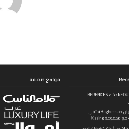
Rece
مواقع صديقة
تُطلق NEOUS حذاء BERENICES
بوغوصيان Boghossian تحتفي
ع مجموعة Kissing
اشون تُطلق تشكيلة العيد