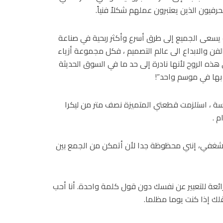
فيون الذين يعتبرون عملهم شكلاً فنياً.
ث يسعى الجميع إلى طرق أسرع وأكثر ربحية في صناعة
لفن والابداع الى عالم التصميم ، فكل مجموعة أزياء
هذه الروح لأنها نادرة إلى حد ما في السوق الحديثة
 بها في موسم واحد”!
ة ، استلزمت قطعتي المتميزة نصف متر من ليكرا
ضًا شغفي، إنني محظوظة جدا لأن أتمكن من الجمع بين
ئعة للتعبير عن نفسك دون قول كلمة واحدة. أنا أحب
يقلك إذا كنت يوما مظلما.