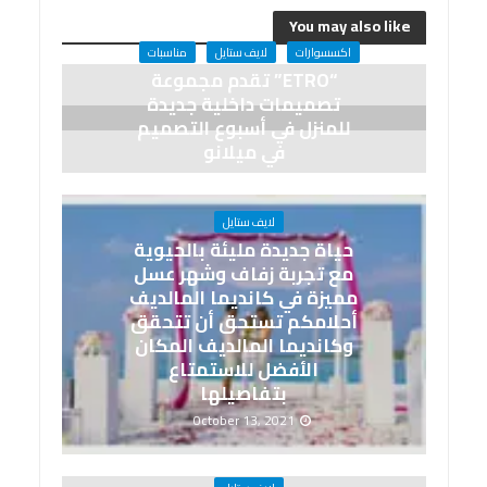
You may also like
اكسسوارات
لايف ستايل
مناسبات
“ETRO” تقدم مجموعة
تصميمات داخلية جديدة
للمنزل في أسبوع التصميم
في ميلانو
April 27, 2023
لايف ستايل
حياة جديدة مليئة بالحيوية
مع تجربة زفاف وشهر عسل
مميزة في كانديما المالديف
أحلامكم تستحق أن تتحقق
وكانديما المالديف المكان
الأفضل للاستمتاع
بتفاصيلها
October 13, 2021