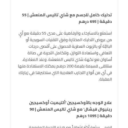
تدليك كامل للجسم مع شاي تاليس المنعش | 55
دقيقة | 695 درهم
استمتع بالاسترخاء والرفاهية على مدى 55 دقيقة مع أيٍ
من عروض التدليك المختارة وفق التقنيات السويدية أو
الباليّة أو بالزيوت العطرية للحصول على أقصى درجات
التعافي واستعادة التوازن. وتتكامل التجربة في صالة
أساوان مع نكهة شاي تاليس المنعشة. وعند المغادرة،
ستتلقى قسيمة بقيمة 200 درهم يمكنك الاستفادة منها
في أي من أنواع التجارب العلاجية التي ستختبرها في زيارتك
المقبلة.
علاج الوجه بالأوكسيجين ’ألتيميت أوكسيجين
رينيوال فيشال‘ مع شاي تاليس المنعش | 90
دقيقة | 1095 درهم
انعمي ببشرة أكثر إشراقاً مع هذه التجربة المفعمة