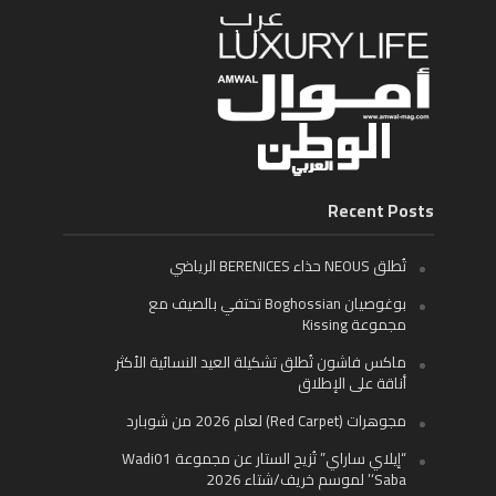
Recent Posts
تُطلق NEOUS حذاء BERENICES الرياضي
بوغوصيان Boghossian تحتفي بالصيف مع
مجموعة Kissing
ماكس فاشون تُطلق تشكيلة العيد النسائية الأكثر
أناقة على الإطلاق
مجوهرات (Red Carpet) لعام 2026 من شوبارد
“إيلاي ساراي” تُزيح الستار عن مجموعة Wadi01
‘Saba’ لموسم خريف/شتاء 2026