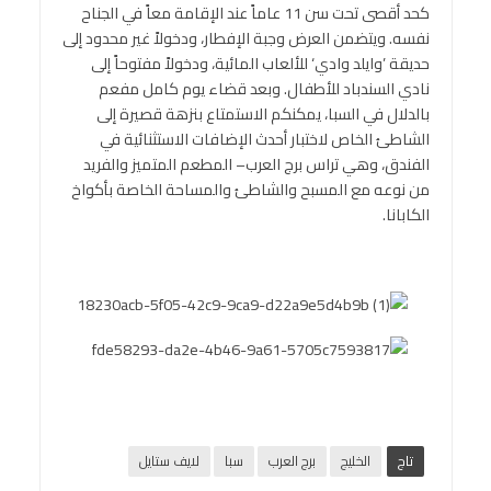
كحد أقصى تحت سن 11 عاماً عند الإقامة معاً في الجناح
نفسه. ويتضمن العرض وجبة الإفطار، ودخولاً غير محدود إلى
حديقة ’وايلد وادي‘ للألعاب المائية، ودخولاً مفتوحاً إلى
نادي السندباد للأطفال. وبعد قضاء يوم كامل مفعم
بالدلال في السبا، يمكنكم الاستمتاع بنزهة قصيرة إلى
الشاطئ الخاص لاختبار أحدث الإضافات الاستثنائية في
الفندق، وهي تراس برج العرب– المطعم المتميز والفريد
من نوعه مع المسبح والشاطئ والمساحة الخاصة بأكواخ
الكابانا.
تاج
الخليج
برج العرب
سبا
لايف ستايل