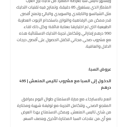
ويشتهر تاليس سبا بعرضه المتفرد من تدليك برج العرب
المتميّز الذي يستغرق 85 دقيقة، وتمتزج فيه تقنيات التدليك
مثل الشياتسو والتايلندي والسويدي والباليّ وتمنح أقصى
قدر ممكن من الرفاهية والتوازن باستخدام الزيوت العطرية
الطبيعية التي تم اختيارها بعناية فائقة؛ وكل ذلك لقاء
990 درهم إماراتي وتتكامل تجربة التدليك الاستثنائية هذه
مع مشروب صحي مجاني لتكفل الحصول على أقصى درجات
الدلال والعافية.
عروض السبا:
الدخول إلى السبا مع مشروب تاليس المنعش | 495
درهم
انعم بالاسترخاء مع ميزة الاستمتاع طوال اليوم بمرافق
المنتجع الصحي، وتتكامل التجربة مع توليفة شهية ومختارة
من شاي تاليس المنعش. ويمكن الاستمتاع بهذا العرض
مع أي من علاجات السبا المختارة الأخرى وبنصف السعر.