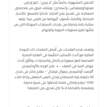
التجميل المشهورة عالمياً مثل ’لا بريري‘، ’كيو إم إس
ميديوكوزميتيكس‘، و’سنداري‘. ويشرف فريق من متخصصي
المعالجة على تقديم علاج التدليك ’شاكرا بالانسنغ‘ بالأحجار
الساخنة، والتدليك بأسلوب ’أبهيانغا من تاليس سبا‘؛ وتعد
بمثابة باقة شاملة من علاجات الاسترخاء المهدئة التي من
شأنها تعزيز مستويات الحيوية والإلهام.
وتعتمد هذه العلاجات على أفضل المنتجات ذات الجودة
العالية مع أحدث الأساليب المتّبعة في العناية الصحية
الشخصية لتعزز شعوركم بالدلال والاسترخاء. وتتألق أحدث
عروض السبا في الصيف – • علاج الوجه بالأوكسيجين
’ألتيميت أوكسيجين رينيوال فيشال‘ – بعلاج فاخر على مدى
90 دقيقة يليه الاستمتاع بشاي تاليس المنعش وذلك لقاء
1095 درهم إماراتي فقط، لتحصلوا على تجربةٍ مميزة
ومفعمة بالفخامة لا بدّ لكل شخصٍ من اختبارها!