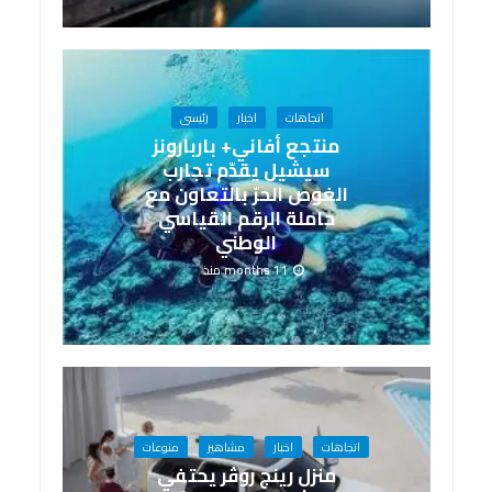
اتجاهات
اخبار
رئيسى
منتجع أفاني+ باربارونز
سيشيل يقدّم تجارب
الغوص الحرّ بالتعاون مع
حاملة الرقم القياسي
الوطني
11 months منذ
اتجاهات
اخبار
مشاهير
منوعات
منزل رينج روڤر يحتفي