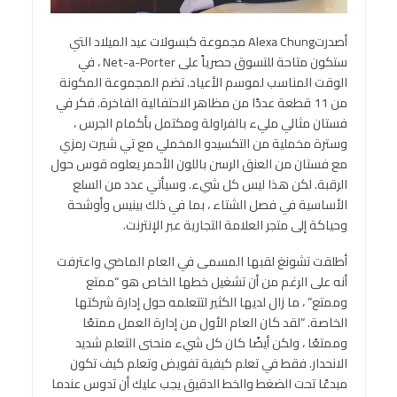
أصدرتAlexa Chung مجموعة كبسولات عيد الميلاد التي
ستكون متاحة للتسوق حصرياً على Net-a-Porter ، في
الوقت المناسب لموسم الأعياد. تضم المجموعة المكونة
من 11 قطعة عددًا من مظاهر الاحتفالية الفاخرة. فكر في
فستان مثالي مليء بالفراولة ومكتمل بأكمام الجرس ،
وسترة مخملية من التكسيدو المخملي مع تي شيرت رمزي
مع فستان من العنق الرسن باللون الأحمر يعلوه قوس حول
الرقبة. لكن هذا ليس كل شيء. وسيأتي عدد من السلع
الأساسية في فصل الشتاء ، بما في ذلك بينيس وأوشحة
وحياكة إلى متجر العلامة التجارية عبر الإنترنت.
أطلقت تشونغ لقبها المسمى في العام الماضي واعترفت
أنه على الرغم من أن تشغيل خطها الخاص هو “ممتع
وممتع” ، ما زال لديها الكثير لتتعلمه حول إدارة شركتها
الخاصة. “لقد كان العام الأول من إدارة العمل ممتعًا
وممتعًا ، ولكن أيضًا كان كل شيء منحنى التعلم شديد
الانحدار. فقط في تعلم كيفية تفويض وتعلم كيف تكون
مبدعًا تحت الضغط والخط الدقيق يجب عليك أن تدوس عندما