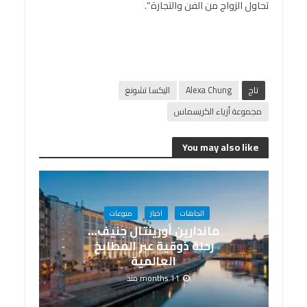
تحاول الزواج من الفن والتجارة “.
تاج
Alexa Chung
اليكسا تشونغ
مجموعة أزياء الكريسماس
You may also like
اتجاهات
اخبار
منوعات
ماندارين أورينتال جنيف…
رحلة ذوقية عبر المطابخ
العالمية
11 months منذ