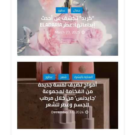
جمال
عطور
“كريد” تكشف عن أحدث
إبداعاتها: عطر ELADARIA
March 23, 2025
العناية بالبشرة
شعر
عطور
أمواج تضيف لمسة جديدة
من الفخامة لمجموعة
’جايدنس‘ من خلال مرطب
الجسم وعطر للشعر
December 11, 2024