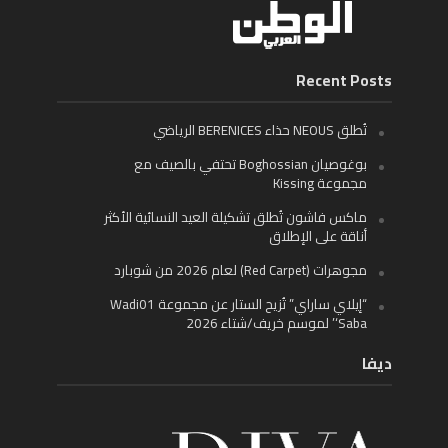
Recent Posts
تُطلق NEOUS حذاء BERENICES الرياضي
بوغوصيان Boghossian تحتفي بالصيف مع
مجموعة Kissing
ماكس فاشون تُطلق تشكيلة العيد النسائية الأكثر
أناقة على الإطلاق
مجوهرات (Red Carpet) لعام 2026 من شوبارد
“إيلاي ساراي” تُزيح الستار عن مجموعة Wadi01
‘Saba’ لموسم خريف/شتاء 2026
ديفا