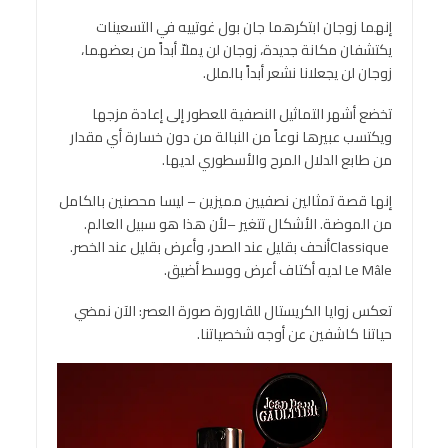
إنهما زوجان ابتكرهما جان بول غوتييه في التسعينات
يكتشفان مكانة جديدة، زوجان لن يملاّ أبداً من بعضهما،
زوجان لن يجعلانا نشعر أبداً بالملل.
تخضع أشهر التماثيل النصفية للعطور إلى إعادة مزجها
ويكتسب عبيرها نوعاً من النبالة من دون خسارة أي مقدار
من طابع الدلال المرح والأسطوري لديها.
إنها قصة تمثالين نصفيين مميزين – ليسا محصنين بالكامل
من الموضة. الأشكال تتغير –لأن هذا هو سبيل العالم.
Classiqueأنحف بقليل عند الصدر، وأعرض بقليل عند الخصر.
Le Mâle لديه أكتاف أعرض ووسط أضيق.
تعكس زوايا الكريستال للقارورة صورة العصر: الآن نمضي
حياتنا كاشفين عن أوجه شخصياتنا.