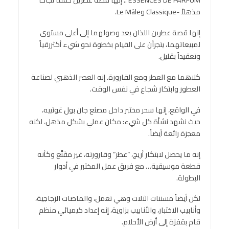
مذهلاً -Classique وLe Mâle.
إنها قصة عطرين اللذان بعد وصولهما إلى أعلى مستوى
لمبيعاتهما، يتجرآن على القيام بخطوة نحو شيء أكثررقياً
وتعقيداً بقليل.
كلاهما مع العطر ومع القارورة. إنه العصر الذهبي لصناعة
العطور وابتكار شجاع في نفس الوقت.
في الواقع، إنها سحر مختبر داخل مصنع جان بول غوتييه،
حيث نشهد نشأة كل شيء: مكان عملي بشكل مذهل، لكنه
معجزة رائعة أيضاً.
إنه ما يحصل لابتكار أريج، “عطر” وقارورته، غير مقَنَّع وكأنه
قطعة موسيقية… مع فريق عمل المختبر في أدوار
البطولة.
لكن أيضاً مسننات الآلات وهي تعمل، والماصات الزجاجية،
وأنابيب الاختبار، والأنابيب بزاوية، إنه إعداد كيميائي منظم
قام بقفزة إلى أرض الأحلام.