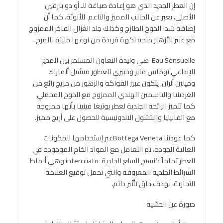
إن العطر الجديد الذي هو إعادة صياغة للـ أو دو بارفين
الأصلي، يعبر عن الجانب المميز والناعم للأنوثة. كما أن
إضافة شذا الخوخ الطازج وكذلك جلد الغزال الفاخر الممزوج
مع عبير الأزهار منحه نكهة فريدة من نوعها مليئة بالمرح.
Eau Sensuelle هي وليدة التعاون المستمر بين المدير
الإبداعي توماس ماير وخبيري العطور ميشيل ألماراك
وميلين ألران. يتكون عبير الفواكه والزهور من مزيج رائع من
الغردينيا والياسمين الهندي الممزوج مع الخوخ المخملي.
كما تتميز الرائحة الجلدية لعطر بوتيغا فينيتا بأنها ممزوجة
مع الفانيليا والبتشول الاندونيسية للحصول على أريج مميز.
كما عودتنا Bottega Venetaعبر إستخدامها للمكونات
العالية الجودة، تم التعامل مع المواد الخام الموجودة في
العطر تماماً كنسيج السلع الجلدية intercciato وهي أنماط
الشرائط الجلدية المعروفة والتي تحمل توقيع العلامة
التجارية، بهدف خلق تأثير دائم.
صورة عن الحسّية