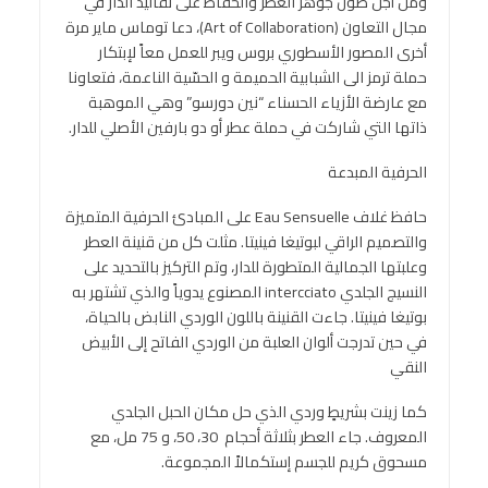
ومن أجل صون جوهر العطر والحفاظ على تقاليد الدار في
مجال التعاون (Art of Collaboration)، دعا توماس ماير مرة
أخرى المصور الأسطوري بروس ويبر للعمل معاً لإبتكار
حملة ترمز الى الشبابية الحميمة و الحسّية الناعمة، فتعاونا
مع عارضة الأزياء الحسناء “نين دورسو” وهي الموهبة
ذاتها التي شاركت في حملة عطر أو دو بارفين الأصلي للدار.
الحرفية المبدعة
حافظ غلاف Eau Sensuelle على المبادئ الحرفية المتميزة
والتصميم الراقي لبوتيغا فينيتا. مثلت كل من قنينة العطر
وعلبتها الجمالية المتطورة للدار، وتم التركيز بالتحديد على
النسيج الجلدي intercciato المصنوع يدوياً والذي تشتهر به
بوتيغا فينيتا. جاءت القنينة باللون الوردي النابض بالحياة،
في حين تدرجت ألوان العلبة من الوردي الفاتح إلى الأبيض
النقي
كما زينت بشريطٍ وردي الذي حل مكان الحبل الجلدي
المعروف. جاء العطر بثلاثة أحجام 30، 50، و 75 مل، مع
مسحوق كريم للجسم إستكمالاً المجموعة.