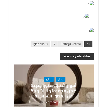
تاج
Bottega Veneta
V
تشكيلة عطور
You may also like
جمال
عطور
أمواج تُطلق عطوراً جديدة
ضمن مجموعتها الشهيرة
من العطور الأساسية
7 months منذ