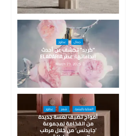
جمال
عطور
“كريد” تكشف عن أحدث
إبداعاتها: عطر ELADARIA
March 23, 2025
العناية بالبشرة
شعر
عطور
أمواج تضيف لمسة جديدة
من الفخامة لمجموعة
’جايدنس‘ من خلال مرطب