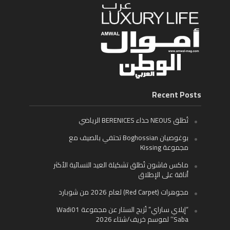
Recent Posts
تُطلق NEOUS حذاء BERENICES الرياضي
بوغوصيان Boghossian تحتفي بالصيف مع
مجموعة Kissing
ماكس فاشون تُطلق تشكيلة العيد النسائية الأكثر
أناقة على الإطلاق
مجوهرات (Red Carpet) لعام 2026 من شوبارد
“إيلاي ساراي” تُزيح الستار عن مجموعة Wadi01
‘Saba’ لموسم خريف/شتاء 2026