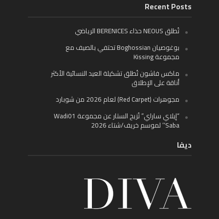
Recent Posts
تُطلق NEOUS حذاء BERENICES الرياضي
بوغوصيان Boghossian تحتفي بالصيف مع
مجموعة Kissing
ماكس فاشون تُطلق تشكيلة العيد النسائية الأكثر
أناقة على الإطلاق
مجوهرات (Red Carpet) لعام 2026 من شوبارد
“إيلاي ساراي” تُزيح الستار عن مجموعة Wadi01
‘Saba’ لموسم خريف/شتاء 2026
ديفا