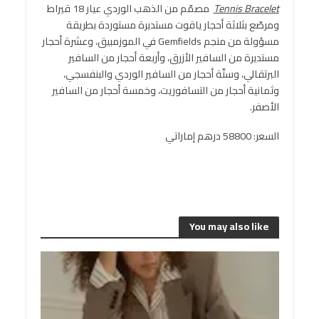
Tennis Bracelet
مصمّم من الذهب الوردي عيار 18 قيراط
ومرصّع بثلاثة أحجار ياقوت مستديرة مستوردة بطريقة
مسؤولة من منجم Gemfields في الموزمبيق، وعشرة أحجار
مستديرة من السافير الأزرق، وأربعة أحجار من السافير
البرتقالي، وستّة أحجار من السافير الوردي والبنفسجي،
وثمانية أحجار من التسافوريت، وخمسة أحجار من السافير
الأصفر.
السعر: 58800 درهم إماراتي
You may also like