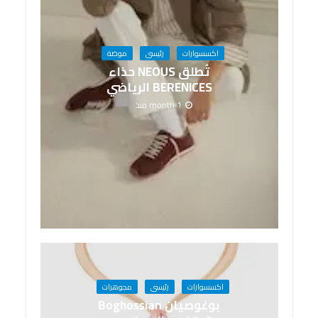
اكسسوارات
رئيسى
موضة
تُطلق NEOUS حذاء
BERENICES الرياضي
1 month منذ
اكسسوارات
رئيسى
مجوهرات
بوغوصيان Boghossian