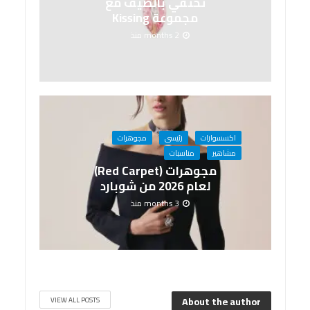
تحتفي بالصيف مع
مجموعة Kissing
2 months منذ
اكسسوارات
رئيسى
مجوهرات
مشاهير
مناسبات
مجوهرات (Red Carpet)
لعام 2026 من شوبارد
3 months منذ
About the author
VIEW ALL POSTS