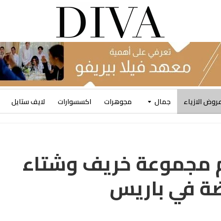
روض الازياء
جمال
مجوهرات
اكسسوارات
لايف ستايل
JOHANN تقدم مجموعة خريف وشتاء