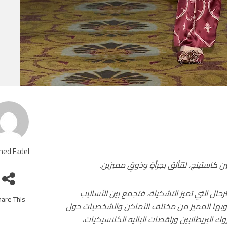
ed Fadel
كاستينج، لتتألق بجرأةٍ وذوقٍ مميزين.
حال التي تميز التشكيلة، فتجمع بين الأساليب
are This!
أسلوبها المميز من مختلف الأماكن والشخصيات حول
ك البريطانيين وراقصات الباليه الكلاسيكيات،