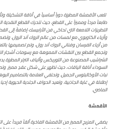
تلعب الأقمشة المطرزة دوراً أساسياً في أناقة التشكيلة وتأل
طابعاً مرحاً ومميزاً على القطع، حيث تتحرك القطع النقدية ال
التطريزات اللامعة التي تحاكي فن الأرابيسك إضافةً إلى الق
وأزياء الكاوبوي مع لمسات من عالم الروك آند الرول. وتضم 
من أزياء الفرسان وفناني الروك آند رول، وتم تصميمها بالت
وتجمع القطع بين النقشات المموهة مع رسومات أشجار النخي
الشراشيب المصنوعة من اللوريكس وألياف الترتر المطرزة يدوي
السوداء أناقة الياقات، حيث تظهر على شكل عقدٍ مميز. وتمن
نبات الأوكالبتوس الجميل. وتحتفي العلامة بالتصاميم الب
إطلالة في غاية الجاذبية. وتعيد الحواف الجلدية الحيوية إحياء
الماضي.
الأقمشة
يضفي المزيج المميز من الأقمشة الفاخرة ألقاً فريداً على ا