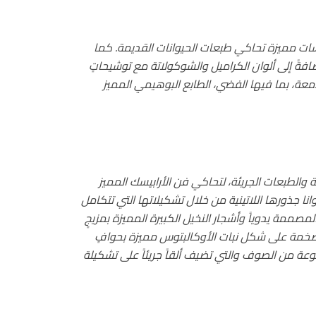
نقشات مميزة تحاكي طبعات الحيوانات القديمة. كما
إضافةً إلى ألوان الكراميل والشوكولاتة مع توشيحاتٍ
لامعة، بما فيها الفضي، الطابع البوهيمي المميز
ة والطبعات الجريئة، لتحاكي فن الأرابيسك المميز
نا جذورها اللاتينية من خلال تشكيلاتها التي تتكامل
صممة يدوياً وأشجار النخيل الكبيرة المميزة بمزيجٍ
 ضخمة على شكل نبات الأوكالبتوس مميزة بحوافٍ
عة من الصوف والتي تضيف ألقاً جريئاً على تشكيلة