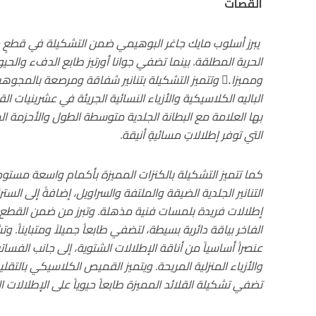
القصات
يبرز أسلوب مايك جاغر البوهيمي ضمن التشكيلة في قطعٍ
الحرية المطلقة. بينما تضفي جوانا أورتيز طابع الدفء والحيوي
ومميزا.ً وتتميز التشكيلة بتنانير شفاقة ومرصعة بالمجوه
الباليه الكلاسيكية والأزياء النسائية الجريئة في عشرينيات 
بها العلامة مع البطانة الجلدية متوسطة الطول والأحزمة الم
التي توفر إطلالاتٍ مسائيةٍ أنيقة.
كما تتميز التشكيلة بالكنزات المميزة بأكمام واسعة مستوح
التنانير الجلدية الضيقة والملتفة والسراويل، إضافةً إلى الست
إطلالات فريدة بلمسات فنية مذهلة. وتبرز من ضمن القطع 
الفاخر بياقة دائرية بسيطة، لتضفي طابعاً جميلاً ومتبايناً
عنصراً أساسياً من أناقة الإطلالات الشتوية، إلى جانب الفسا
والأزياء المنزلية المريحة. ويتميز القميص الكلاسيكي بالتقل
تضفي تشكيلة القلائد المميزة طابعاً حيوياً على الإطلالات ال