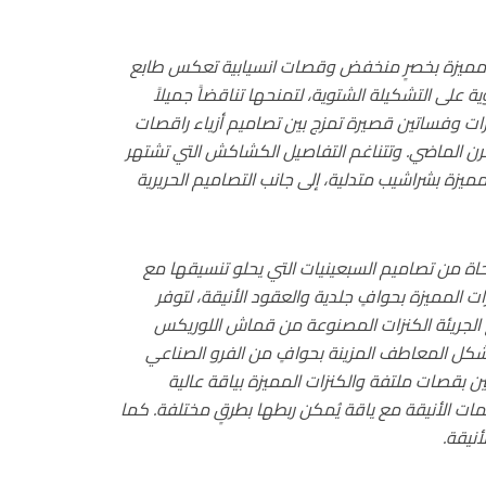
 مميزة بخصرٍ منخفض وقصات انسيابية تعكس طابع
ة على التشكيلة الشتوية، لتمنحها تناقضاً جميلاً
رات وفساتين قصيرة تمزج بين تصاميم أزياء راقصات
القرن الماضي. وتتناغم التفاصيل الكشاكش التي تشتهر
ميزة بشراشيب متدلية، إلى جانب التصاميم الحريرية
اة من تصاميم السبعينيات التي يحلو تنسيقها مع
رات المميزة بحوافٍ جلدية والعقود الأنيقة، لتوفر
الجريئة الكنزات المصنوعة من قماش اللوريكس
. وتشكل المعاطف المزينة بحوافٍ من الفرو الصناعي
تين بقصات ملتفة والكنزات المميزة بياقة عالية
يمات الأنيقة مع ياقة يُمكن ربطها بطرقٍ مختلفة. كما
أنيقة.