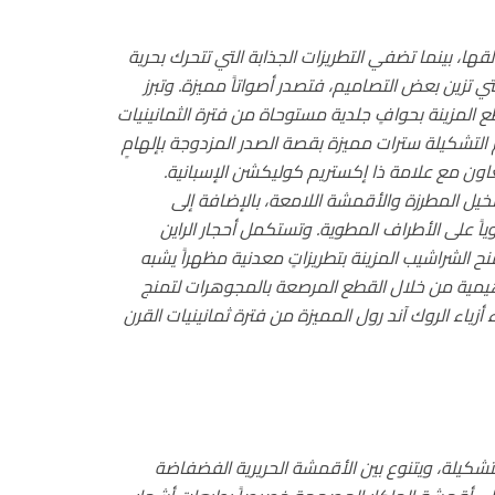
قها، بينما تضفي التطريزات الجذابة التي تتحرك بحرية
تي تزين بعض التصاميم، فتصدر أصواتاً مميزة. وتبرز
طع المزينة بحوافٍ جلدية مستوحاة من فترة الثمانينيات
التشكيلة سترات مميزة بقصة الصدر المزدوجة بإلهامٍ
عاون مع علامة ذا إكستريم كوليكشن الإسبانية.
ل المطرزة والأقمشة اللامعة، بالإضافة إلى
اً على الأطراف المطوية. وتستكمل أحجار الراين
ح الشراشيب المزينة بتطريزاتٍ معدنية مظهراً يشبه
وهيمية من خلال القطع المرصعة بالمجوهرات لتمنج
 أزياء الروك آند رول المميزة من فترة ثمانينيات القرن
لتشكيلة، ويتنوع بين الأقمشة الحريرية الفضفاضة