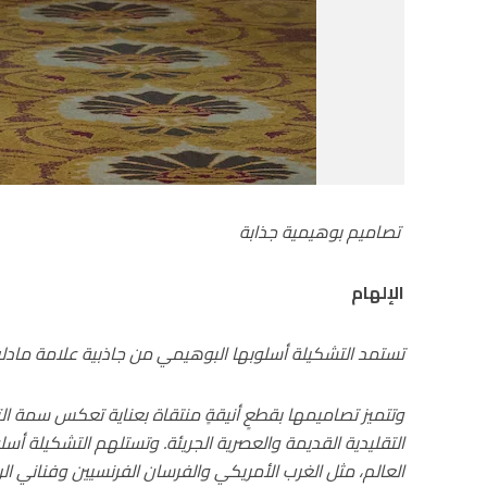
تصاميم بوهيمية جذابة
الإلهام
تستمد التشكيلة أسلوبها البوهيمي من جاذبية علامة مادلين 
وتتميز تصاميمها بقطعٍ أنيقةٍ منتقاة بعناية تعكس سمة التر
التقليدية القديمة والعصرية الجريئة. وتستلهم التشكيلة 
العالم، مثل الغرب الأمريكي والفرسان الفرنسيين وفناني الرو