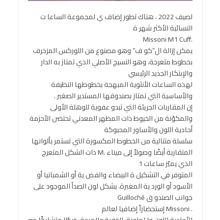
لصيف 2022 ، هناك تطور إضاف ي لمجموعة الساعا ت
النسائية الأكثر شهر ة
.Missoni M1 Cuff
يمكن إزالة ال”كو ف” وهو مصنوع من اللوركس المزخرف
بخطوط متعرجة، وهو النسيج الأصلي الذي تمتاز به الدار
والإبتكار الجديد الرئيسي
لهذه الساعات الأنثوية المبهجة بخطوطها النظيفة
والأساسية التي تمتاز بصندوقها المستدير الصغير .
إن المقاربات الجريئة التي تبدو عفوية للوهلة الأولى
والمكوّنة من الخيوط ذات المظهر المعدني تحتضن الأحزمة
أحادية اللون والأساور المحبوكة
سلسلة متتالية من الخطوط المكسورة التي تستمر بألوانها
المتقاربة أيضًا وصولاً إلى ميناء .M ذات الشكل المتعرج
الذي يميّز ساعات 1
المتوفر في التشكيل ة البيضاء والفض ية أو الشمبانيا أو
الأسود أو الورد ية المغبرة. يشكل لون الصدأ الموجود على
جوانب الصندو ق Guilloché
. Missoni إستحضاراً إضافيا لعالم
الأحادية اللون وا لملونة، الخفية والمرحة، خيطًا متشابكًا مع