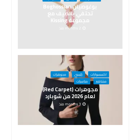
بوغوصيان Boghossian
تحتفي بالصيف مع
مجموعة Kissing
2 months منذ
اكسسوارات
رئيسى
مجوهرات
مشاهير
مناسبات
مجوهرات (Red Carpet)
لعام 2026 من شوبارد
3 months منذ