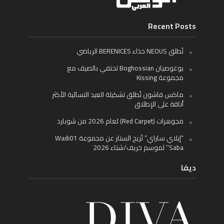
Recent Posts
تُطلق NEOUS حذاء BERENICES الرياضي
بوغوصيان Boghossian تحتفي بالصيف مع
مجموعة Kissing
ماكس فاشون تُطلق تشكيلة العيد النسائية الأكثر
أناقة على الإطلاق
مجوهرات (Red Carpet) لعام 2026 من شوبارد
“إيلاي ساراي” تُزيح الستار عن مجموعة Wadi01
‘Saba’ لموسم خريف/شتاء 2026
ديفا