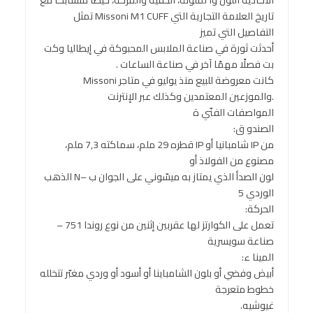
تاريخ العلامة التجارية التي Missoni M1 CUFF تمثل
التفاصيل التي تميز
أحدثت ثورة في صناعة الملابس المحبوكة في إيطاليا وكت
بت فصلًا مهمًا آخر في صناعة الساعات .
كانت معروضة للبيع منذ يوليو في متاجر Missoni
.والموزعين المعتمدين وكذلك عبر الإنترنت
المواصفات الفنّي ة
الصندو ق:
من IP شامبانيا أو IP قطره 29 ملم، سماكته 7,3 ملم،
مصنوع من الفولاذ أو
لون الصدأ الذي يمتاز به ميسّوني على الجوان ب –N الذهب
الوردي 5
الحركة:
تعمل على الكوارتز لها عقربين إثنين من نوع روندا 751 –
صناعة سويسرية
المينا ء:
أبيض وفضي أو بلون الشامباينا أو أسود أو وردي مغبّر تتخلله
خطوط متعرجة
غيوشيه.