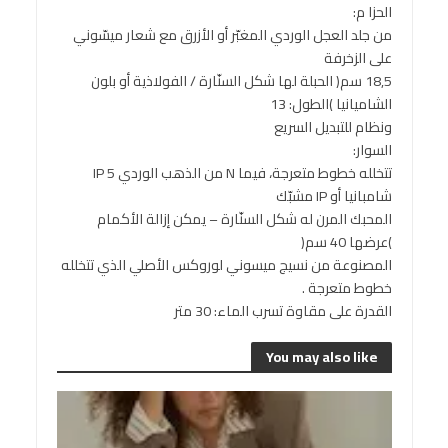
الحزا م:
من جلد العجل الوردي المغبّر أو الأزرق مع شعار ميسّوني
على الزخرفة
18,5 سم( الحبلة لها شكل السنّارة / الفولاذية أو بلون
الشاميانيا )الطول: 13
ونظام للتبديل السريع
السوار:
تتخلله خطوط متعرجة، فيما N من الذهب الوردي 5 IP
شامبانيا أو IP مشبّك
المحبك المرن له شكل السنّارة – يمكن إزالة الأكمام
)عرضها 40 سم(
المصنوعة من نسيج ميسوني لوروكس الأصلي الذي تتخلله
خطوط متعرجة .
القدرة على مقاوة تسرب الماء: 30 متر
You may also like