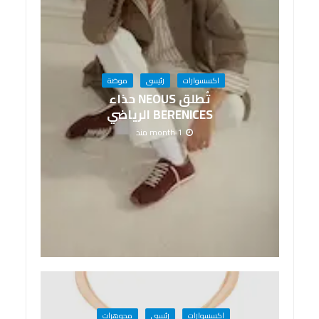
اكسسوارات
رئيسى
موضة
تُطلق NEOUS حذاء
BERENICES الرياضي
1 month منذ
اكسسوارات
رئيسى
مجوهرات