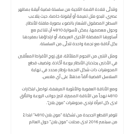
وتتدلّى قلادة القمة الثلجية من سلسلة فضية أنيقة بمظهر
عصري، لتبدو مثل تميمة أو أيقونة خاصة، حيث يتلاعب
السطح المصقول للشعار بالضوء بصورة ملفتة للأنظار.
وحول معصمها، يمكن لأسوارة 4810 أن تتناغم مع
أساورها المفضلة الأخرى العريضة، أو ارتداؤها بمفردها
بكل أناقة مع نجمة واحدة تتدلّى من السلسلة.
ومثل اثنتين من النجوم المتلألئة، فإن زوج الأقراط المعلّقين
في الأذنين يجتذبان الأنظار بروعة أخّاذة. وتضيف قطع
المجوهرات ذات شكل النجمة بإطار محدد في نهاية
السلاسل الفضية ألقاً مذهلاً على أي ملابس.
ومع الأناقة العفوية والأنثوية المرهفة، تواصل ابتكارات
4810 نهجاً من الأناقة المميزة، لتبرز جوانب الروعة والتألق
لدى كل امرأة ترتدي مجوهرات “مون بلان”.
تتوفر القطع الجديدة من تشكيلة “مون بلان 4810” ابتداءً
من سبتمبر 2016 لدى محلات “مون بلان” حول العالم