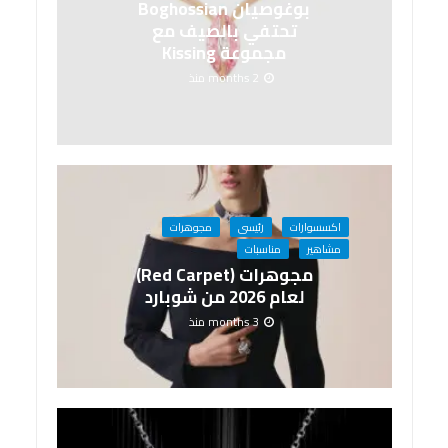
بوغوصيان Boghossian
تحتفي بالصيف مع
مجموعة Kissing
2 months منذ
اكسسوارات
رئيسى
مجوهرات
مشاهير
مناسبات
مجوهرات (Red Carpet)
لعام 2026 من شوبارد
3 months منذ