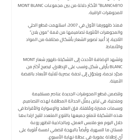
BLANC4810” الأكثر دلالة من بين مجموعات MONT BLANC
للمجوهرات الراقية.
فمنذ ظهورها الأول في 2007، استلهمت قطع الحلي
والمجوهرات الأنثوية تصاميمها من قمة “مون بلان”
الثلجية، إذ أعيد تصوير الشعار بأشكال مختلفة من المواد
والأنماط.
وتشهد الإضافة الأحدث إلى التشكيلة ظهور شعار MONT
BLANC بأرقى شكل ونسب على الإطلاق، ليصبح أكثر من
مجرّد نجمة، ويتحوّل إلى تحفة عصرية ثلاثية الأبعاد بالفضة
الثمينة.
وتتضمن قطع المجوهرات الجديدة عناصر مستقيمة
ومنحنية، في تباين يمثّل الحداثة المطلقة لهذه التصاميم.
وبسمات مميزة ومُلفتة، فإن العقد والإسوارة والأقراط في
هذه التشكيلة تتمتع جميعها بالتنوع المتعدد لتتيح ارتداءها
خلال اليوم مع ملابس العمل، وبالجاذبية لتظهر روعة
فستان ما للسهرة، وأيضاً بالبهجة لتضفي لمسة أنثوية على
أي إطلالة عفوية في عطلة نهاية الأسبوع.