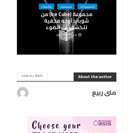
اكسسوارات
مجوهرات
مناسبات
مجموعة (Ice Cube) من
شوبارد أوجه مخفية
تتكشف في الضوء
4 months منذ
About the author
VIEW ALL POSTS
منى ربيع