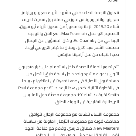
تتعاون النجمة الصاعدة في مشهد الأزياء مع رينو ويليامز
مع بينو بولانج وجوناس غلور في حملة بول سميث لخريف
شتاء 2019.20 الإعلانية مصوراً من مصور الأزياء ثيو سيون.
التصميم هو عمل Max Pearmain ، مع الفن والتوجيه
الإبداعي من Ed Quarmby. وكان المسؤول عن الجمال
مصفف الشعر سيد هايز ، وفنان ماكياج هيرومي أويدا.
صب الاتجاه من قبل أرامينتا ماركس.
“تم تصوير الحملة الجديدة داخل استجمام على غرار متجر بول
الأول. يدعوك مشهد واحد داخل نسخة طبق الأصل من
مساحة بول الأصلية في Byard Lane في نوتنغهام ، بينما
في الخطوة الثانية. ضمن هذا الإعداد ، تقدم مجموعة Paul
Smith لخريف / شتاء ’19 مجموعة محدثة حول الملابس
البريطانية التقليدية في الهواء الطلق.
مجموعة النساء تتشابه مع مجموعة الرجال. تتوافق
معاطف قوية مع مطبوعات الأزهار الملونة من سلسلة
New Masters. طماق جيرسي وقمم مع طباعة الفهد
نغمي إضافة نسيج مرئي ولون خفي إلى المظهر