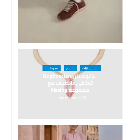
اكسسوارات
رئيسى
مجوهرات
بوغوصيان Boghossian
تحتفي بالصيف مع
مجموعة Kissing
2 months منذ