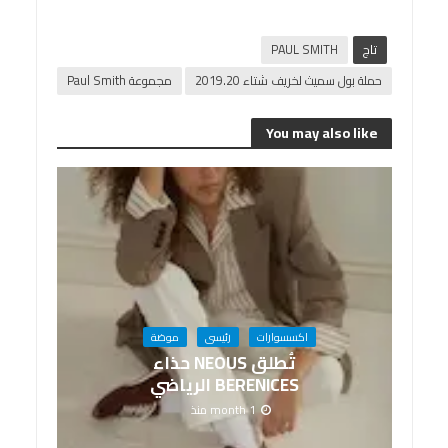
تاج
PAUL SMITH
حملة بول سميث لخريف شتاء 2019.20
مجموعة Paul Smith
You may also like
اكسسوارات
رئيسى
موضة
تُطلق NEOUS حذاء
BERENICES الرياضي
1 month منذ