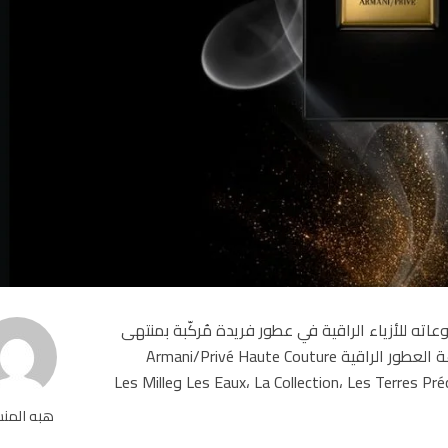
مجموعاته للأزياء الراقية في عطور فريدة مُركّبة بمنتهى
البراعة من مكوّنات قيّمة تعكس إتقانًا تامًا. وتضمّ مجموعة العطور الراقية Armani/Privé Haute Couture
Fragrances أربع تشكيلات من العطور المميّزة هي: Les Eaux، La Collection، Les Terres Précieuses وLes Mille
هبه المن