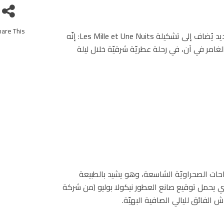
are This!
لغامر في آن، في رحلة عطريّة شرقيّة خلال ليلة
الأناقة الراقية للمساحات الصحراويّة الشاسعة، وهو يشيد بالطبيعة
الذي يحمل توقيع صانع العطور نيكولا بوليو (من شركة