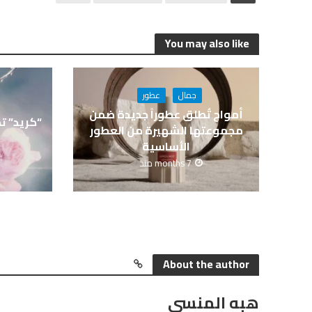
You may also like
جمال
عطور
أمواج تُطلق عطوراً جديدة ضمن
“كريد” ت
مجموعتها الشهيرة من العطور
الأساسية
7 months منذ
About the author
هبه المنسي