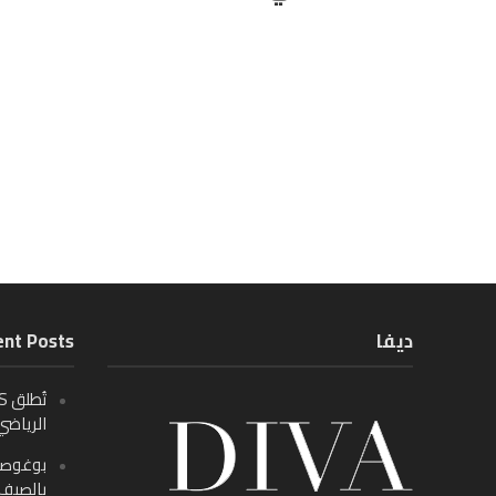
ديفا
nt Posts
الرياضي
بالصيف م