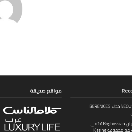
Rece
مواقع صديقة
تُطلق NEOUS حذاء BERENICES
بوغوصيان Boghossian تحتفي
ع مجموعة Kissing