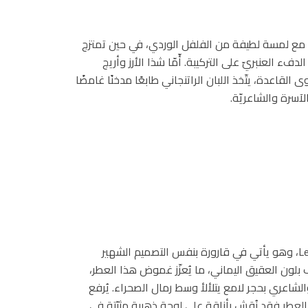
ة مع لمسة لطيفة من الفلفل الوردي، في حين تمتزج
ء العنبريّ على التركيبة. أّمّا شذا الأرز وأريج
لقاعدة، يتّخذ اللبان الراتنجاني طابعًا مدخنًا غامضًا
لآسرة والشاعريّة.
ينتمي عطر SABLE NUIT إلى تشكيلة Les Mille et Une Nuits، وهو يأتي في قارورة بنفس التصميم الشهير
ف بلون العقيق اليماني، ما يُعزّز غموض هذا العطر،
لشاعري بحجر لامع يتلألأ وسط رمال الصحراء. يُرفع
 العطر فقد نُقش بأناقة على لوحة ذهبية مثبّتة في