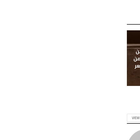
ن
من
عر
VIEW