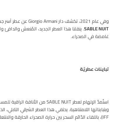
وفي عام 2021، تكشف دار Giorgio Armani عن عطر آسر جديد يُضاف إلى تشكيلة Les Mille et Une Nuits: إنّه
SABLE NUIT
. ينقلنا هذا العطر الجديد، المُنعش والدافئ وا
غامضة في الصحراء.
تباينات عطريّة
استُمدّ الإلهام لعطر SABLE NUIT من 
وبتبايناتها اللامتناهية. يحتفي هذا العطر الشرقي التابلي، 
IFF)، باللقاء الدّائم السحر بين حرارة الصحراء الحارقة والانتعاش الفائق لليالي الصافية البهيّة.