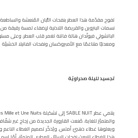
تفوح مقدّمة هذا العطر بنفحات اللُّبان المُنعشة والساطع
نسمات البنزوين والقريضة اللاذنية لإضفاء لمسة رقيقة من الدف
الباتشولي فيولّدان هالة فاتنة تغمر قلب العطر. وعلى مستوى ا
ومعدنيًا متناغمًا مع الأمبروكسان ونفحات الفانيلا الخشبيّة ا
تجسيد لليلة صحراويّة
والمتميّز للغاية. صُنعت القارورة الجديدة من زجاج غير شفّا
ويعلوها غطاء ذهبيّ أملس. ويُذكّر تصميم الغطاء الناعم وا
هذا الغطاء لتنبعث نفحات السائل العطري المتميّز، أمّا اسم