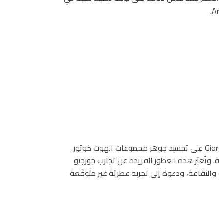
على مدى أكثر من خمس عشرة سنة، عملت دار Giorgio Armani على تجسيد جوهر مجموعات الهوت كوتور
Arm في عطور تفيض جريئة. وتُعبّر هذه العطور الفريدة عن تجارب جورجيو
والثقافة، ودعوة إلى تجربة عطريّة غير متوقّعة