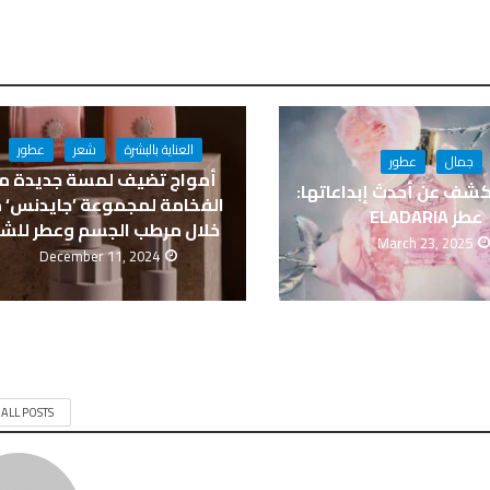
العناية بالبشرة
شعر
عطور
جمال
عطور
أمواج تضيف لمسة جديدة م
كشف عن أحدث إبداعاتها:
الفخامة لمجموعة ’جايدنس‘ 
عطر ELADARIA
خلال مرطب الجسم وعطر للش
March 23, 2025
December 11, 2024
 ALL POSTS