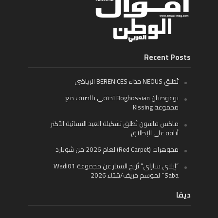
Recent Posts
تُطلق NEOUS حذاء BERENICES الرياضي
بوغوصيان Boghossian تحتفي بالصيف مع
مجموعة Kissing
ماكس فاشون تُطلق تشكيلة العيد النسائية الأكثر
أناقة على الإطلاق
مجوهرات (Red Carpet) لعام 2026 من شوبارد
“إيلاي ساراي” تُزيح الستار عن مجموعة Wadi01
‘Saba’ لموسم خريف/شتاء 2026
ديفا