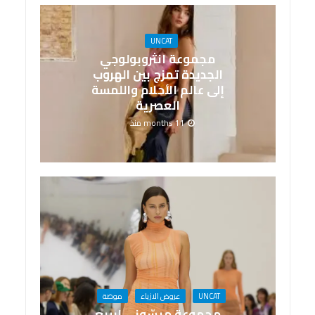
UNCAT
مجموعة انثروبولوجي
الجديدة تمزج بين الهروب
إلى عالم الأحلام واللمسة
العصرية
11 months منذ
UNCAT
عروض الازياء
موضة
مجموعة ميسّوني لربيع