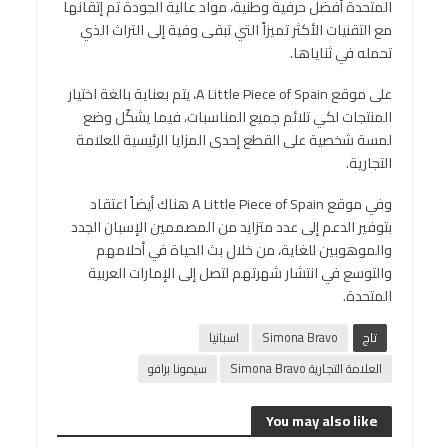
المتحدة أفضل حرفية وطنية، مواد عالية الجودة تم إتقانها
مع التقنيات الأكثر تميزاً التي تبقى وفية إلى التراث الذي
تحمله في ثناياها.
على موقع A Little Piece of Spain، يتم بعناية بالغة اختيار
المنتجات لكي تلائم جميع المناسبات، فيما يشكّل وضع
لمسة شخصية على القطع إحدى المزايا الرئيسية للعلامة
التجارية.
وفي موقع A Little Piece of Spain هناك أيضاً اعتقاد
بتوفير الدعم إلى عدد متزايد من المصممين الإسبان الجدد
والموهوبين للغاية، من خلال بث الحياة في أحلامهم
والتوسع في انتشار شهرتهم لتصل إلى الإمارات العربية
المتحدة.
تاج
Simona Bravo
اسبانيا
العلامة التجارية Simona Bravo
سيمونا برافو
You may also like