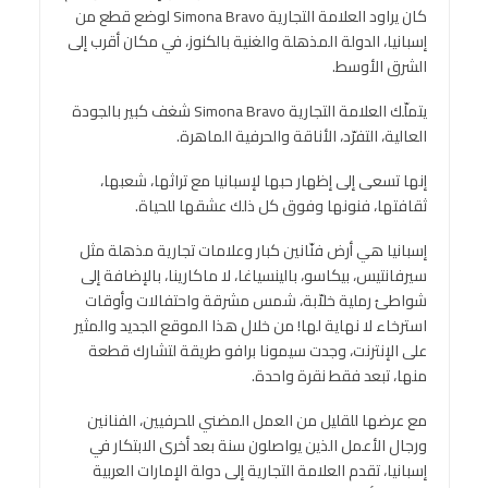
كان يراود العلامة التجارية Simona Bravo لوضع قطع من
إسبانيا، الدولة المذهلة والغنية بالكنوز، في مكان أقرب إلى
الشرق الأوسط.
يتملّك العلامة التجارية Simona Bravo شغف كبير بالجودة
العالية، التفرّد، الأناقة والحرفية الماهرة.
إنها تسعى إلى إظهار حبها لإسبانيا مع تراثها، شعبها،
ثقافتها، فنونها وفوق كل ذلك عشقها للحياة.
إسبانيا هي أرض فنّانين كبار وعلامات تجارية مذهلة مثل
سيرفانتيس، بيكاسو، بالينسياغا، لا ماكارينا، بالإضافة إلى
شواطئ رملية خلاّبة، شمس مشرقة واحتفالات وأوقات
استرخاء لا نهاية لها! من خلال هذا الموقع الجديد والمثير
على الإنترنت، وجدت سيمونا برافو طريقة لتشارك قطعة
منها، تبعد فقط نقرة واحدة.
مع عرضها للقليل من العمل المضني للحرفيين، الفنانين
ورجال الأعمل الذين يواصلون سنة بعد أخرى الابتكار في
إسبانيا، تقدم العلامة التجارية إلى دولة الإمارات العربية