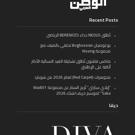
Recent Posts
تُطلق NEOUS حذاء BERENICES الرياضي
بوغوصيان Boghossian تحتفي بالصيف مع
مجموعة Kissing
ماكس فاشون تُطلق تشكيلة العيد النسائية الأكثر
أناقة على الإطلاق
مجوهرات (Red Carpet) لعام 2026 من شوبارد
“إيلاي ساراي” تُزيح الستار عن مجموعة Wadi01
‘Saba’ لموسم خريف/شتاء 2026
ديفا