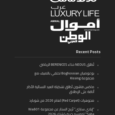
Recent Posts
تُطلق NEOUS حذاء BERENICES الرياضي
بوغوصيان Boghossian تحتفي بالصيف مع
مجموعة Kissing
ماكس فاشون تُطلق تشكيلة العيد النسائية الأكثر
أناقة على الإطلاق
مجوهرات (Red Carpet) لعام 2026 من شوبارد
“إيلاي ساراي” تُزيح الستار عن مجموعة Wadi01
‘Saba’ لموسم خريف/شتاء 2026