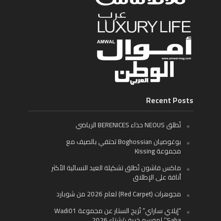
Recent Posts
تُطلق NEOUS حذاء BERENICES الرياضي
بوغوصيان Boghossian تحتفي بالصيف مع
مجموعة Kissing
ماكس فاشون تُطلق تشكيلة العيد النسائية الأكثر
أناقة على الإطلاق
مجوهرات (Red Carpet) لعام 2026 من شوبارد
“إيلاي ساراي” تُزيح الستار عن مجموعة Wadi01
‘Saba’ لموسم خريف/شتاء 2026