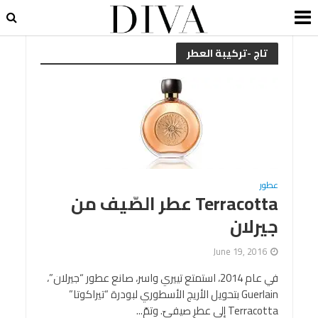
تاج -تركيبة العطر
عطور
Terracotta عطر الصّيف من
جيرلان
June 19, 2016
في عام 2014، استمتع تييري واسر، صانع عطور “جيرلان”،
Guerlain بتحويل الأريج الأسطوري لبودرة “تيراكوتا”
Terracotta إلى عطرٍ صيفيّ. وتمّ...