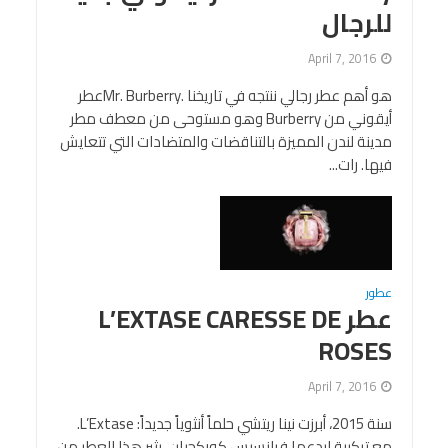
للرجال
April 7, 2016
هو أهم عطر رجالي ننتجه في تاريخنا .Mr. Burberryعطر
أيقوني من Burberry وهو مستوحى من معطف مطر
مدينة لندن المميزة بالتناقضات والمتضادات التي تتعايش
فيها. رات...
عطور
عطر L’EXTASE CARESSE DE
ROSES
April 7, 2016
سنة 2015، أبرزت نينا ريتشي حلماً أنثوياً جديداً: L’Extase.
مع تركيبة ابدعها فرانسيس كوركجيان، يثير هذا العطر من