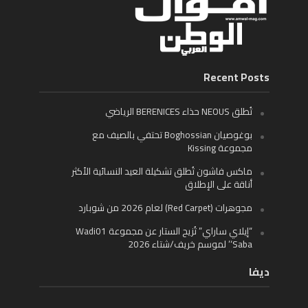
Recent Posts
تُطلق NEOUS حذاء BERENICES الرياضي
بوغوصيان Boghossian تحتفي بالصيف مع
مجموعة Kissing
ماكس فاشون تُطلق تشكيلة العيد النسائية الأكثر
أناقة على الإطلاق
مجوهرات (Red Carpet) لعام 2026 من شوبارد
“إيلاي ساراي” تُزيح الستار عن مجموعة Wadi01
‘Saba’ لموسم خريف/شتاء 2026
ديفا