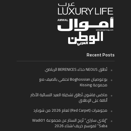
Recent Posts
تُطلق NEOUS حذاء BERENICES الرياضي
بوغوصيان Boghossian تحتفي بالصيف مع
مجموعة Kissing
ماكس فاشون تُطلق تشكيلة العيد النسائية الأكثر
أناقة على الإطلاق
مجوهرات (Red Carpet) لعام 2026 من شوبارد
“إيلاي ساراي” تُزيح الستار عن مجموعة Wadi01
‘Saba’ لموسم خريف/شتاء 2026