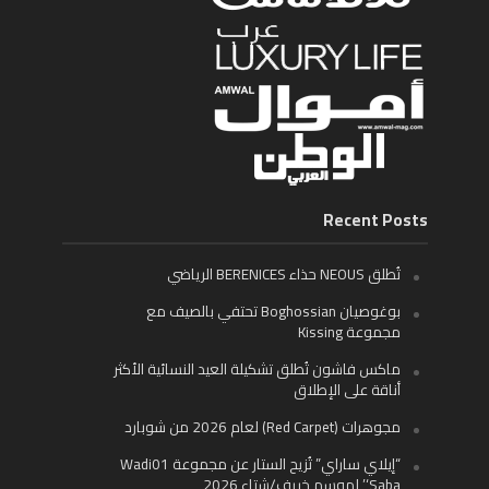
Recent Posts
تُطلق NEOUS حذاء BERENICES الرياضي
بوغوصيان Boghossian تحتفي بالصيف مع
مجموعة Kissing
ماكس فاشون تُطلق تشكيلة العيد النسائية الأكثر
أناقة على الإطلاق
مجوهرات (Red Carpet) لعام 2026 من شوبارد
“إيلاي ساراي” تُزيح الستار عن مجموعة Wadi01
‘Saba’ لموسم خريف/شتاء 2026