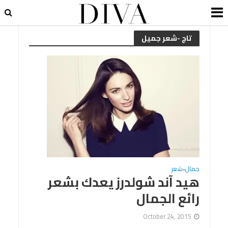
تاج -شعر جميل
جمال
شعر
•
هيد آند شولدرز يعدك بشعر
رائع الجمال
October 24, 2015