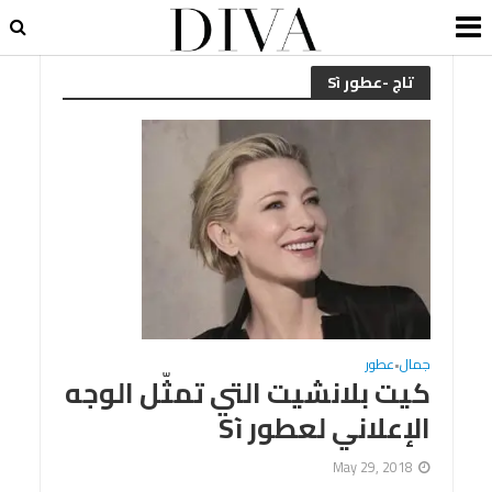
تاج -عطور Sì
جمال
عطور
•
كيت بلانشيت التي تمثّل الوجه
الإعلاني لعطور Sì
May 29, 2018