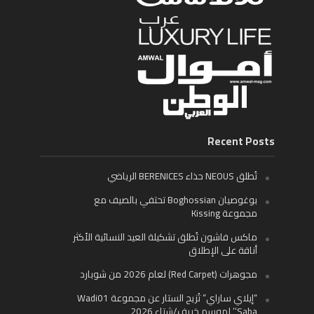
Recent Posts
تُطلق NEOUS حذاء BERENICES الرياضي
بوغوصيان Boghossian تحتفي بالصيف مع
مجموعة Kissing
ماكس فاشون تُطلق تشكيلة العيد النسائية الأكثر
أناقة على الإطلاق
مجوهرات (Red Carpet) لعام 2026 من شوبارد
“إيلاي ساراي” تُزيح الستار عن مجموعة Wadi01
‘Saba’ لموسم خريف/شتاء 2026