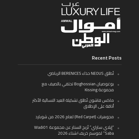
Recent Posts
تُطلق NEOUS حذاء BERENICES الرياضي
بوغوصيان Boghossian تحتفي بالصيف مع
مجموعة Kissing
ماكس فاشون تُطلق تشكيلة العيد النسائية الأكثر
أناقة على الإطلاق
مجوهرات (Red Carpet) لعام 2026 من شوبارد
“إيلاي ساراي” تُزيح الستار عن مجموعة Wadi01
‘Saba’ لموسم خريف/شتاء 2026