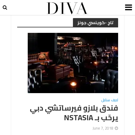
تاج -كوينسي جونز
لايف ستايل
فندق بلازو فيرساتشي دبي
يرحّب بـ NSTASIA
June 7, 2018