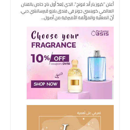
أعلن “كيوز بار أند لاونج”، الذي يُعدّ أول نادٍ خاص بالفنان
العالمي كوينسي جونز في فندق بلازو ڤيرساتشي دبي،
أنّ المغنّية والمؤلّفة الأميركية من أصول...